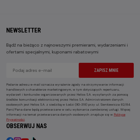
NEWSLETTER
Bądź na bieżąco z najnowszymi premierami, wydarzeniami i
ofertami specjalnymi, kuponami rabatowymi
ZAPISZ MNIE
Podanie adresu e-mail oznacza wyrażenie zgody na otrzymywanie informacji
handlowych o charakterze marketingowym, w tym dotyczących repertuaru,
wydarzeń i konkursów organizowanych przez Helios S.A. wysyłanych za pomocą
środków komunikacji elektronicznej przez Helios S.A. Administratorem danych
osobowych jest Helios S.A. z siedzibą w Łodzi (90-318) przy ul. Sienkiewicza 82/84.
Pani/Pana dane będą przetwarzane w celu wykonania zamówionej usługi. Więcej
informacji na temat przetwarzania danych osobowych znajduje się w
Polityce
Prywatności
.
OBSERWUJ NAS