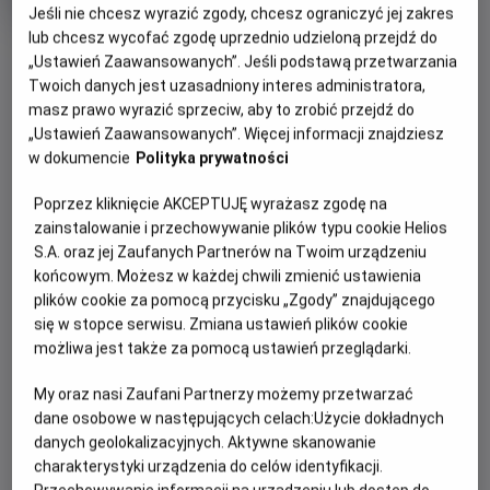
produkcji
Jeśli nie chcesz wyrazić zgody, chcesz ograniczyć jej zakres
lub chcesz wycofać zgodę uprzednio udzieloną przejdź do
OBSERWUJ
„Ustawień Zaawansowanych”. Jeśli podstawą przetwarzania
Twoich danych jest uzasadniony interes administratora,
masz prawo wyrazić sprzeciw, aby to zrobić przejdź do
WIĘCEJ SZCZEGÓŁÓW
PREMIERA
„Ustawień Zaawansowanych”. Więcej informacji znajdziesz
11 kwietnia 2025
w dokumencie
Polityka prywatności
REŻYSERIA
SCENARIUSZ
OPIS FILMU
Poprzez kliknięcie AKCEPTUJĘ wyrażasz zgodę na
Джеймс Гоувз
Гарі Спінеллі
zainstalowanie i przechowywanie plików typu cookie Helios
OBSADA
Життя Чарлі Геллера (Малек), геніального, але замкнутого
S.A. oraz jej Zaufanych Partnerów na Twoim urządzeniu
в собі співробітника ЦРУ, змінюється назавжди після
Рамі Малек, Лоуренс Фішберн, Рейчел Броснаген, Голт Мак-
końcowym. Możesz w każdej chwili zmienić ustawienia
Келлані
трагічної загибелі його дружини під час терористичного
plików cookie za pomocą przycisku „Zgody” znajdującego
акту в Лондоні. Не отримавши підтримки від свого
się w stopce serwisu. Zmiana ustawień plików cookie
керівництва, він вирішує самостійно розкрити справу та
możliwa jest także za pomocą ustawień przeglądarki.
вирушає у небезпечну подорож по всьому світу, щоб
My oraz nasi Zaufani Partnerzy możemy przetwarzać
знайти винних. Його гострий розум – це єдина зброя, яка
dane osobowe w następujących celach:
Użycie dokładnych
допомагає йому уникнути переслідувачів і здійснити
danych geolokalizacyjnych. Aktywne skanowanie
помсту.
charakterystyki urządzenia do celów identyfikacji.