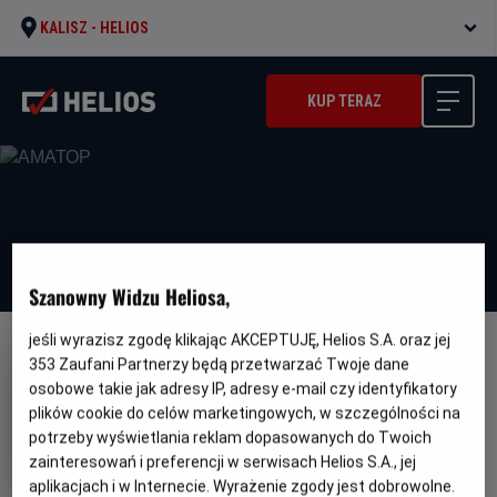
KALISZ -
HELIOS
KUP TERAZ
Szanowny Widzu Heliosa,
jeśli wyrazisz zgodę klikając AKCEPTUJĘ, Helios S.A. oraz jej
DUBBING
WERSJA JĘZYKOWA UA
353
Zaufani Partnerzy będą przetwarzać Twoje dane
osobowe takie jak adresy IP, adresy e-mail czy identyfikatory
АМАТОР
plików cookie do celów marketingowych, w szczególności na
Oryginalny
Gatunek
Minimalny
Amateur
Thriller / Akcja
Od 15 lat
potrzeby wyświetlania reklam dopasowanych do Twoich
tytuł
Czas
Kraj
wiek
123 min
USA
zainteresowań i preferencji w serwisach Helios S.A., jej
trwania
i
aplikacjach i w Internecie. Wyrażenie zgody jest dobrowolne.
rok