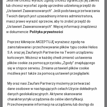
trwania
i
Jeśli nie chcesz wyrazić zgody, chcesz ograniczyć jej zakres
7.0
OCENA HELIOS
rok
lub chcesz wycofać zgodę uprzednio udzieloną przejdź do
produkcji
OBSERWUJ
„Ustawień Zaawansowanych”. Jeśli podstawą przetwarzania
Twoich danych jest uzasadniony interes administratora,
masz prawo wyrazić sprzeciw, aby to zrobić przejdź do
WIĘCEJ SZCZEGÓŁÓW
„Ustawień Zaawansowanych”. Więcej informacji znajdziesz
PREMIERA
w dokumencie
Polityka prywatności
1 lipca 2022
REŻYSERIA
OPIS FILMU
Poprzez kliknięcie AKCEPTUJĘ wyrażasz zgodę na
Кайл Балда, Бред Еблесон
zainstalowanie i przechowywanie plików typu cookie Helios
Літом 2022 року приготуйтеся до повернення
S.A. oraz jej Zaufanych Partnerów na Twoim urządzeniu
феноменальної анімаційної франшизи! Посіпаки, жовті і
końcowym. Możesz w każdej chwili zmienić ustawienia
plików cookie za pomocą przycisku „Zgody” znajdującego
невгамовні повелителі мільйонів, проведуть вас туди, де
się w stopce serwisu. Zmiana ustawień plików cookie
все почалося. Вибуховий гумор від Illumination і велика
możliwa jest także za pomocą ustawień przeglądarki.
мрія одного хлопця стати найвеличнішим лиходієм
людства.
My oraz nasi Zaufani Partnerzy możemy przetwarzać
dane osobowe w następujących celach:
Użycie dokładnych
danych geolokalizacyjnych. Aktywne skanowanie
charakterystyki urządzenia do celów identyfikacji.
Przechowywanie informacji na urządzeniu lub dostęp do