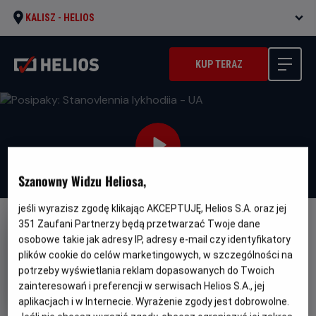
KALISZ -
HELIOS
KUP TERAZ
Szanowny Widzu Heliosa,
jeśli wyrazisz zgodę klikając AKCEPTUJĘ, Helios S.A. oraz jej
351
Zaufani Partnerzy będą przetwarzać Twoje dane
WERSJA JĘZYKOWA UA
osobowe takie jak adresy IP, adresy e-mail czy identyfikatory
Posipaky: Stanovlennia lykhodiia
plików cookie do celów marketingowych, w szczególności na
- UA
potrzeby wyświetlania reklam dopasowanych do Twoich
zainteresowań i preferencji w serwisach Helios S.A., jej
Oryginalny
Gatunek
Minions: the Rise of Gru
Animowany
aplikacjach i w Internecie. Wyrażenie zgody jest dobrowolne.
tytuł
Czas
Kraj
87 min
USA (2022)