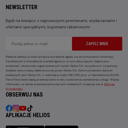
NEWSLETTER
Bądź na bieżąco z najnowszymi premierami, wydarzeniami i
ofertami specjalnymi, kuponami rabatowymi
ZAPISZ MNIE
Podanie adresu e-mail oznacza wyrażenie zgody na otrzymywanie informacji
handlowych o charakterze marketingowym, w tym dotyczących repertuaru,
wydarzeń i konkursów organizowanych przez Helios S.A. wysyłanych za pomocą
środków komunikacji elektronicznej przez Helios S.A. Administratorem danych
osobowych jest Helios S.A. z siedzibą w Łodzi (90-318) przy ul. Sienkiewicza 82/84.
Pani/Pana dane będą przetwarzane w celu wykonania zamówionej usługi. Więcej
informacji na temat przetwarzania danych osobowych znajduje się w
Polityce
Prywatności
.
OBSERWUJ NAS
APLIKACJE HELIOS