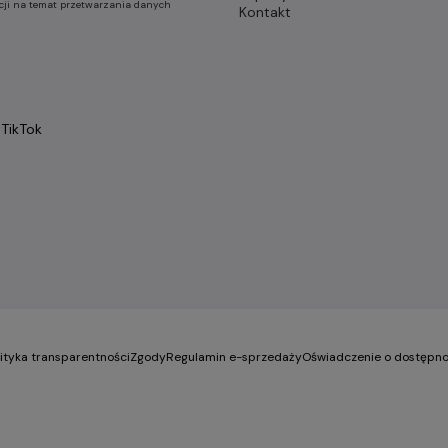
cji na temat przetwarzania danych
Kontakt
TikTok
lityka transparentności
Zgody
Regulamin e-sprzedaży
Oświadczenie o dostępno