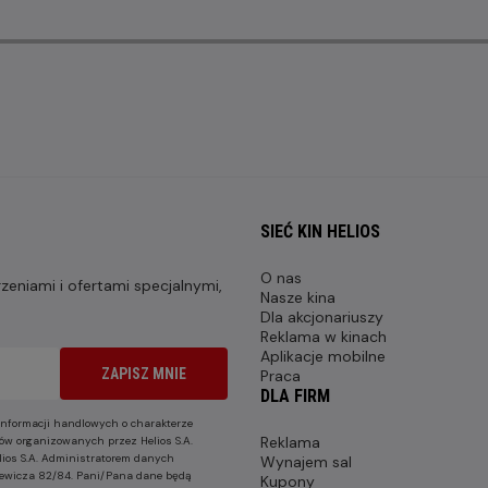
SIEĆ KIN HELIOS
O nas
eniami i ofertami specjalnymi,
Nasze kina
Dla akcjonariuszy
Reklama w kinach
Aplikacje mobilne
ZAPISZ MNIE
Praca
DLA FIRM
nformacji handlowych o charakterze
Reklama
ów organizowanych przez Helios S.A.
lios S.A. Administratorem danych
Wynajem sal
nkiewicza 82/84. Pani/Pana dane będą
Kupony