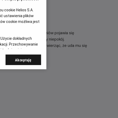
 cookie Helios S.A.
ć ustawienia plików
ków cookie możliwa jest
cają do liceum. Wśród uczniów pojawia się
:
Użycie dokładnych
wanie wzbudza narastający niepokój.
ikacji. Przechowywanie
y Milenijnej Układanki, wierząc, że uda mu się
 treści, opinie
go pojedynku…
Akceptuję