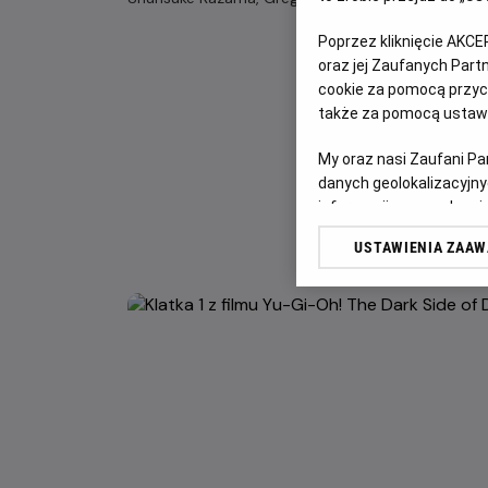
Poprzez kliknięcie AKCE
oraz jej Zaufanych Par
cookie za pomocą przyci
także za pomocą ustawi
My oraz nasi Zaufani P
danych geolokalizacyjny
informacji na urządzeniu
odbiorców i ulepszanie u
USTAWIENIA ZAA
Lista Zaufanych Partn