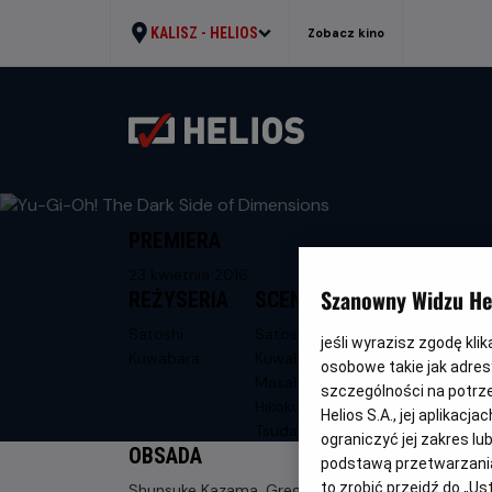
KALISZ -
HELIOS
Zobacz kino
PREMIERA
23 kwietnia 2016
Szanowny Widzu Hel
REŻYSERIA
SCENARIUSZ
Satoshi
Satoshi
jeśli wyrazisz zgodę kli
Kuwabara
Kuwabara,
osobowe takie jak adresy
Masahiro
szczególności na potrz
Hikokubo, Kenjiro
Helios S.A., jej aplikac
Tsuda
ograniczyć jej zakres l
OBSADA
podstawą przetwarzania
to zrobić przejdź do „
Shunsuke Kazama, Gregory Abbey