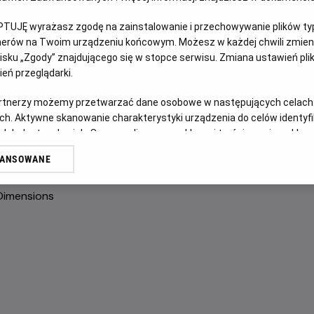
NAPISY
PTUJĘ wyrażasz zgodę na zainstalowanie i przechowywanie plików typu
tnerów na Twoim urządzeniu końcowym. Możesz w każdej chwili zmieni
OPIS FILMU
sku „Zgody” znajdującego się w stopce serwisu. Zmiana ustawień pli
eń przeglądarki.
Gdy rok szkolny dobiega końca, Yugi i jego przyjaciele wra
artnerzy możemy przetwarzać dane osobowe w następujących celach
Aigami – tajemniczy i niepokojący chłopak, którego zacho
ch. Aktywne skanowanie charakterystyki urządzenia do celów identyf
Tymczasem Kaiba kontynuuje swoją obsesyjną próbę odbudow
 lub dostęp do nich. Spersonalizowane reklamy i treści, pomiar reklam i
przywrócić Atema do życia i stanąć z nim do ostateczne
sług.
WANSOWANE
erów