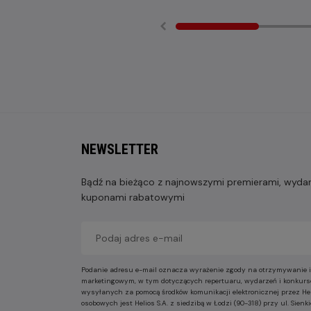
NEWSLETTER
Bądź na bieżąco z najnowszymi premierami, wydarz
kuponami rabatowymi
Podanie adresu e-mail oznacza wyrażenie zgody na otrzymywanie i
marketingowym, w tym dotyczących repertuaru, wydarzeń i konkurs
wysyłanych za pomocą środków komunikacji elektronicznej przez He
osobowych jest Helios S.A. z siedzibą w Łodzi (90-318) przy ul. Sie