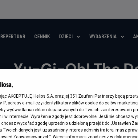
REPERTUAR
CENNIK
DZIECI
WYDARZENIA
A
Yu-Gi-Oh! The Da
Dimensions
iosa,
kając AKCEPTUJĘ, Helios S.A. oraz jej
351
Zaufani Partnerzy będą prze
Oryginalny
Gatunek
Minim
Yu-Gi-Oh! The Dark Side of Dimensions
Anime
Od 12
tytuł
wiek
 IP, adresy e-mail czy identyfikatory plików cookie do celów marketin
eby wyświetlania reklam dopasowanych do Twoich zainteresowań i pr
OBSERWUJ
jach i w Internecie. Wyrażenie zgody jest dobrowolne. Jeśli nie chcesz w
ub chcesz wycofać zgodę uprzednio udzieloną przejdź do „Ustawień Z
 Twoich danych jest uzasadniony interes administratora, masz prawo
Ustawień Zaawansowanych”. Więcej informacji znajdziesz w dokumenci