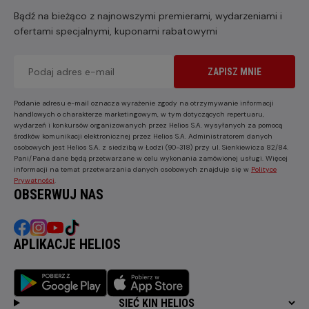
Bądź na bieżąco z najnowszymi premierami, wydarzeniami i
ofertami specjalnymi, kuponami rabatowymi
ZAPISZ MNIE
Podanie adresu e-mail oznacza wyrażenie zgody na otrzymywanie informacji
handlowych o charakterze marketingowym, w tym dotyczących repertuaru,
wydarzeń i konkursów organizowanych przez Helios S.A. wysyłanych za pomocą
środków komunikacji elektronicznej przez Helios S.A. Administratorem danych
osobowych jest Helios S.A. z siedzibą w Łodzi (90-318) przy ul. Sienkiewicza 82/84.
Pani/Pana dane będą przetwarzane w celu wykonania zamówionej usługi. Więcej
informacji na temat przetwarzania danych osobowych znajduje się w
Polityce
Prywatności
.
OBSERWUJ NAS
APLIKACJE HELIOS
SIEĆ KIN HELIOS