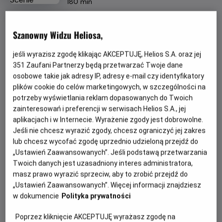
Czas
wiek
180 min
trwania
OBSERWUJ
Szanowny Widzu Heliosa,
jeśli wyrazisz zgodę klikając AKCEPTUJĘ, Helios S.A. oraz jej
WIĘCEJ SZCZEGÓŁÓW
REŻYSERIA
SCENARIUSZ
351
Zaufani Partnerzy będą przetwarzać Twoje dane
André Rieu
André Rieu
osobowe takie jak adresy IP, adresy e-mail czy identyfikatory
OBSADA
GODZINY SEANSÓW
plików cookie do celów marketingowych, w szczególności na
André Rieu, Maja Jasińska, Johann Strauss Orchestra
potrzeby wyświetlania reklam dopasowanych do Twoich
PIĄTEK, 21 SIERPNIA 2026
zainteresowań i preferencji w serwisach Helios S.A., jej
PIĄTEK,
aplikacjach i w Internecie. Wyrażenie zgody jest dobrowolne.
21
18:00
*
Jeśli nie chcesz wyrazić zgody, chcesz ograniczyć jej zakres
SIERPNIA
2D, napisy
lub chcesz wycofać zgodę uprzednio udzieloną przejdź do
2026
„Ustawień Zaawansowanych”. Jeśli podstawą przetwarzania
Twoich danych jest uzasadniony interes administratora,
masz prawo wyrazić sprzeciw, aby to zrobić przejdź do
POKAŻ KOLEJNE DNI
„Ustawień Zaawansowanych”. Więcej informacji znajdziesz
w dokumencie
Polityka prywatności
*
nie obowiązują kupony i zaproszenia
Poprzez kliknięcie AKCEPTUJĘ wyrażasz zgodę na