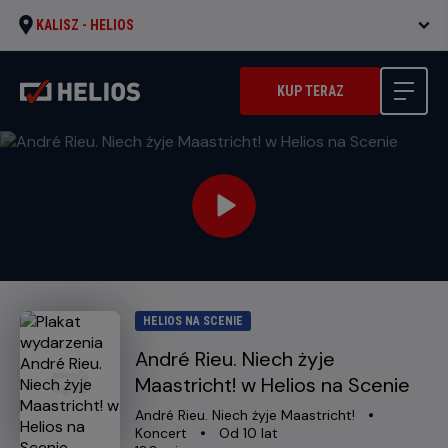
KALISZ -
HELIOS
KUP TERAZ
HELIOS NA SCENIE
André Rieu. Niech żyje
Maastricht! w Helios na Scenie
Oryginalny
Gatunek
André Rieu. Niech żyje Maastricht!
tytuł
Minimalny
Koncert
Od 10 lat