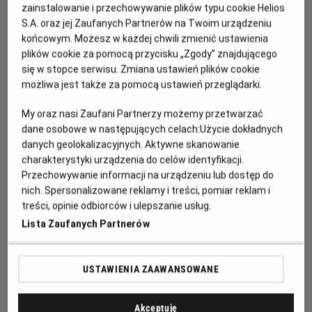
zainstalowanie i przechowywanie plików typu cookie Helios
OPIS WYDARZENIA
S.A. oraz jej Zaufanych Partnerów na Twoim urządzeniu
końcowym. Możesz w każdej chwili zmienić ustawienia
Zasiądź z bliskimi w kinie, bo czeka na Was 20. już
plików cookie za pomocą przycisku „Zgody” znajdującego
retransmisja letniego koncertu André Rieu z Maastricht!
się w stopce serwisu. Zmiana ustawień plików cookie
Tak, tak... W lipcu 2026 roku Maestro i jego ukochana
możliwa jest także za pomocą ustawień przeglądarki.
Orkiestra Johanna Straussa po raz kolejny wystąpią na
My oraz nasi Zaufani Partnerzy możemy przetwarzać
Vrijthof, słynnym placu tego urokliwego średniowiecznego
dane osobowe w następujących celach:
Użycie dokładnych
miasteczka. Król Walca i jego goście zagrają po raz 20. dla
danych geolokalizacyjnych. Aktywne skanowanie
ściągających tu co roku z całego świata kilkudziesięciu
charakterystyki urządzenia do celów identyfikacji.
tysięcy miłośników dobrej muzyki. Na szczęście ten
Przechowywanie informacji na urządzeniu lub dostęp do
wspaniały letni wieczór będzie retransmitowany już jesienią
nich. Spersonalizowane reklamy i treści, pomiar reklam i
do kin całego świata.
treści, opinie odbiorców i ulepszanie usług.
Lista Zaufanych Partnerów
Czeka Was więc seans pełen uroczych walców i marszy
Johannów Straussów ojca i syna, ale też songi ze słynnych
musicali „My Fair Lady” czy „Nędznicy”, jak również inne hity,
USTAWIENIA ZAAWANSOWANE
choćby „Obój Gabriela” Ennia Morricone z filmu „Misja”.
Oprócz Platynowych Tenorów i sopranistek o
Akceptuję
międzynarodowej renomie pojawią się też gwiazdy, które