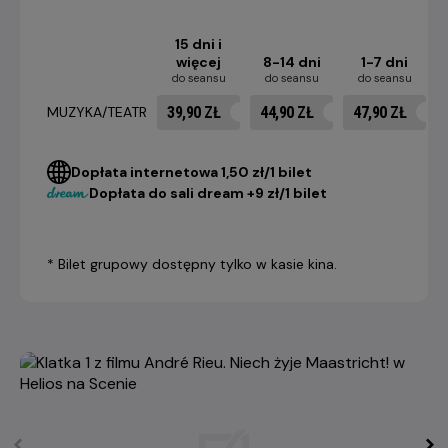
15 dni i
więcej
8-14 dni
1-7 dni
do seansu
do seansu
do seansu
39,90 ZŁ
44,90 ZŁ
47,90 ZŁ
MUZYKA/TEATR
Dopłata internetowa 1,50 zł/1 bilet
Dopłata do sali dream +9 zł/1 bilet
* Bilet grupowy dostępny tylko w kasie kina.