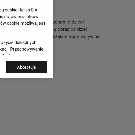
 cookie Helios S.A.
ć ustawienia plików
ać się w przyszłość, by uchronić dzieci
ków cookie możliwa jest
dróże w czasie stają się coraz bardziej
onieważ ich wyprawy mają oszałamiający wpływ na
:
Użycie dokładnych
 – kontynuacja serii.
ikacji. Przechowywanie
 treści, opinie
Akceptuję