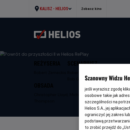
KALISZ -
HELIOS
Zobacz kino
REŻYSERIA
SCENARIUSZ
Robert Zemeckis
Robert Zemeckis,
Szanowny Widzu Hel
Bob Gale
OBSADA
jeśli wyrazisz zgodę kli
Christopher Lloyd, Michael J. Fox, Lea
osobowe takie jak adresy
Thompson
szczególności na potrz
Helios S.A., jej aplikac
ograniczyć jej zakres l
podstawą przetwarzania
to zrobić przejdź do „