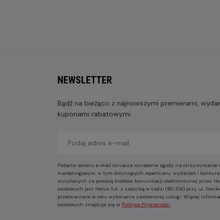
NEWSLETTER
Bądź na bieżąco z najnowszymi premierami, wydarz
kuponami rabatowymi
Podanie adresu e-mail oznacza wyrażenie zgody na otrzymywanie i
marketingowym, w tym dotyczących repertuaru, wydarzeń i konkurs
wysyłanych za pomocą środków komunikacji elektronicznej przez He
osobowych jest Helios S.A. z siedzibą w Łodzi (90-318) przy ul. Sie
przetwarzane w celu wykonania zamówionej usługi. Więcej informa
osobowych znajduje się w
Polityce Prywatności
.