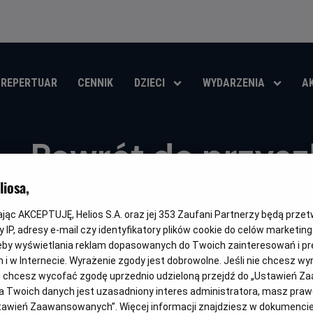
REPERTUAR
CENNIK
DZIECI
WYDARZENIA
A
Powrót do przyszł
Helios RePlay
iosa,
kając AKCEPTUJĘ, Helios S.A. oraz jej
353
Zaufani Partnerzy będą prze
Oryginalny
Gatunek
Minima
Back to the Future Part II
Przygodowy / Akcja
Od 13 l
 IP, adresy e-mail czy identyfikatory plików cookie do celów marketin
tytuł
wiek
eby wyświetlania reklam dopasowanych do Twoich zainteresowań i pr
OBSERWUJ
jach i w Internecie. Wyrażenie zgody jest dobrowolne. Jeśli nie chcesz w
ub chcesz wycofać zgodę uprzednio udzieloną przejdź do „Ustawień Z
 Twoich danych jest uzasadniony interes administratora, masz prawo
Ustawień Zaawansowanych”. Więcej informacji znajdziesz w dokumenci