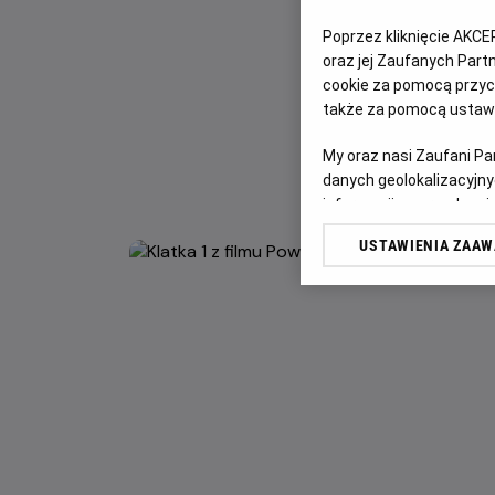
Poprzez kliknięcie AKCE
oraz jej Zaufanych Par
cookie za pomocą przyci
także za pomocą ustawi
My oraz nasi Zaufani P
danych geolokalizacyjny
informacji na urządzeniu
odbiorców i ulepszanie u
USTAWIENIA ZAA
Lista Zaufanych Partn