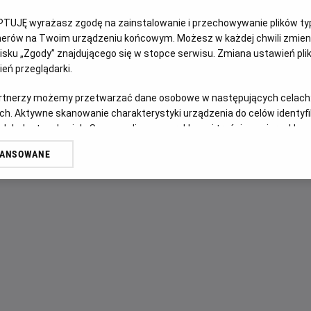
OPIS WYDARZENIA
PTUJĘ wyrażasz zgodę na zainstalowanie i przechowywanie plików typu
tnerów na Twoim urządzeniu końcowym. Możesz w każdej chwili zmieni
Marty McFly i doktor Brown powracają! Tym razem muszą ud
sku „Zgody” znajdującego się w stopce serwisu. Zmiana ustawień pli
Marty'ego przed niebezpieczeństwem. Od tego momentu po
eń przeglądarki.
szalone, a ekipa musi wykonywać liczne skoki w czasie, p
artnerzy możemy przetwarzać dane osobowe w następujących celach
bieg historii. To wymagająca – ale wciąż niezwykle zabawna
ch. Aktywne skanowanie charakterystyki urządzenia do celów identyf
 lub dostęp do nich. Spersonalizowane reklamy i treści, pomiar reklam i
sług.
WANSOWANE
erów