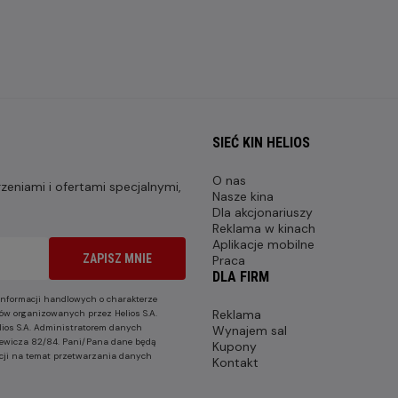
SIEĆ KIN HELIOS
O nas
eniami i ofertami specjalnymi,
Nasze kina
Dla akcjonariuszy
Reklama w kinach
Aplikacje mobilne
ZAPISZ MNIE
Praca
DLA FIRM
nformacji handlowych o charakterze
Reklama
ów organizowanych przez Helios S.A.
lios S.A. Administratorem danych
Wynajem sal
nkiewicza 82/84. Pani/Pana dane będą
Kupony
cji na temat przetwarzania danych
Kontakt