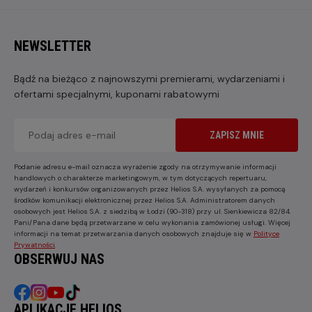
NEWSLETTER
Bądź na bieżąco z najnowszymi premierami, wydarzeniami i
ofertami specjalnymi, kuponami rabatowymi
ZAPISZ MNIE
Podanie adresu e-mail oznacza wyrażenie zgody na otrzymywanie informacji
handlowych o charakterze marketingowym, w tym dotyczących repertuaru,
wydarzeń i konkursów organizowanych przez Helios S.A. wysyłanych za pomocą
środków komunikacji elektronicznej przez Helios S.A. Administratorem danych
osobowych jest Helios S.A. z siedzibą w Łodzi (90-318) przy ul. Sienkiewicza 82/84.
Pani/Pana dane będą przetwarzane w celu wykonania zamówionej usługi. Więcej
informacji na temat przetwarzania danych osobowych znajduje się w
Polityce
Prywatności
.
OBSERWUJ NAS
APLIKACJE HELIOS