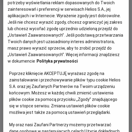
tytuł
Minimalny
Komediodramat
Od 15 lat
potrzeby wyświetlania reklam dopasowanych do Twoich
Czas
wiek
114 min
zainteresowań i preferencji w serwisach Helios S.A., jej
trwania
OBSERWUJ
aplikacjach i w Internecie. Wyrażenie zgody jest dobrowolne.
Jeśli nie chcesz wyrazić zgody, chcesz ograniczyć jej zakres
lub chcesz wycofać zgodę uprzednio udzieloną przejdź do
WIĘCEJ SZCZEGÓŁÓW
REŻYSERIA
SCENARIUSZ
„Ustawień Zaawansowanych”. Jeśli podstawą przetwarzania
OPIS WYDARZENIA
Twoich danych jest uzasadniony interes administratora,
Stéphane Demoustier
Stéphane Demoustier
masz prawo wyrazić sprzeciw, aby to zrobić przejdź do
OBSADA
„Ustawień Zaawansowanych”. Więcej informacji znajdziesz
Poruszająca i pełna humoru prawdziwa historia z
Sidse Babett Knudsen, Claes Bang, Xavier Dolan, Swann
w dokumencie
Polityka prywatności
gwiazdorską obsadą.
Arlaud, Michel Fau
Poprzez kliknięcie AKCEPTUJĘ wyrażasz zgodę na
Rok 1982, anonimowy wykładowca i pasjonat wędkarstwa w
zainstalowanie i przechowywanie plików typu cookie Helios
średnim wieku, Johann Otto von Spreckelsen – sensacyjnie
S.A. oraz jej Zaufanych Partnerów na Twoim urządzeniu
wygrywa najważniejszy konkurs architektoniczny na
końcowym. Możesz w każdej chwili zmienić ustawienia
świecie. Teraz na oczach całego świata będzie wykuwał
plików cookie za pomocą przycisku „Zgody” znajdującego
swoje magnum opus – „nowy Łuk Triumfalny”, symbol
się w stopce serwisu. Zmiana ustawień plików cookie
postępu, braterstwa i rodzącej się ery pokoju. Na jego
możliwa jest także za pomocą ustawień przeglądarki.
drodze stanie jednak nie tylko własna bezkompromisowość
i perfekcjonizm, ale także polityczne naciski i
My oraz nasi Zaufani Partnerzy możemy przetwarzać
biurokratyczna machina.
dane osobowe w następujących celach:
Użycie dokładnych