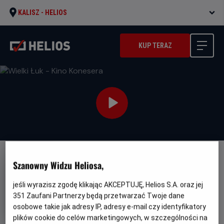
KALISZ -
HELIOS
KUP TERAZ
Szanowny Widzu Heliosa,
jeśli wyrazisz zgodę klikając AKCEPTUJĘ, Helios S.A. oraz jej
351
Zaufani Partnerzy będą przetwarzać Twoje dane
Wielki Łuk - Kino Konesera
osobowe takie jak adresy IP, adresy e-mail czy identyfikatory
Oryginalny
Gatunek
L'inconnu de la Grande Arche
plików cookie do celów marketingowych, w szczególności na