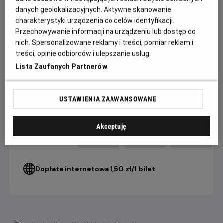
danych geolokalizacyjnych. Aktywne skanowanie
W obsadzie m.in. jedyny w swoim rodzaju Xavier Dolan,
charakterystyki urządzenia do celów identyfikacji.
magnetyczny Swann Arlaud (adwokat z „Anatomii upadku”)
Przechowywanie informacji na urządzeniu lub dostęp do
i wybuchowy Claes Bang („The Square”).
nich. Spersonalizowane reklamy i treści, pomiar reklam i
treści, opinie odbiorców i ulepszanie usług.
Lista Zaufanych Partnerów
CENNIK
USTAWIENIA ZAAWANSOWANE
4 DNI+
3 DNI
2 DNI
do seansu
do seansu
do seansu
Akceptuję
22,90 ZŁ
26,90 ZŁ
28,90 ZŁ
Bilet Konesera
Dopłata internetowa 1,50 zł/1 bilet