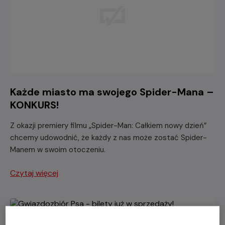
Każde miasto ma swojego Spider-Mana –
KONKURS!
Z okazji premiery filmu „Spider-Man: Całkiem nowy dzień”
chcemy udowodnić, że każdy z nas może zostać Spider-
Manem w swoim otoczeniu.
Czytaj więcej