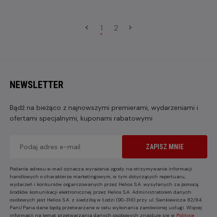
1
2
NEWSLETTER
Bądź na bieżąco z najnowszymi premierami, wydarzeniami i
ofertami specjalnymi, kuponami rabatowymi
ZAPISZ MNIE
Podanie adresu e-mail oznacza wyrażenie zgody na otrzymywanie informacji
handlowych o charakterze marketingowym, w tym dotyczących repertuaru,
wydarzeń i konkursów organizowanych przez Helios S.A. wysyłanych za pomocą
środków komunikacji elektronicznej przez Helios S.A. Administratorem danych
osobowych jest Helios S.A. z siedzibą w Łodzi (90-318) przy ul. Sienkiewicza 82/84.
Pani/Pana dane będą przetwarzane w celu wykonania zamówionej usługi. Więcej
informacji na temat przetwarzania danych osobowych znajduje się w
Polityce