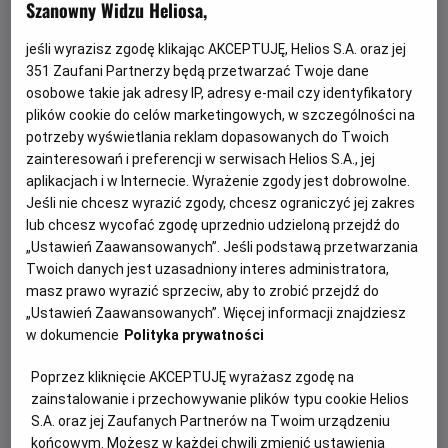
Szanowny Widzu Heliosa,
jeśli wyrazisz zgodę klikając AKCEPTUJĘ, Helios S.A. oraz jej
351
Zaufani Partnerzy będą przetwarzać Twoje dane
osobowe takie jak adresy IP, adresy e-mail czy identyfikatory
plików cookie do celów marketingowych, w szczególności na
potrzeby wyświetlania reklam dopasowanych do Twoich
zainteresowań i preferencji w serwisach Helios S.A., jej
aplikacjach i w Internecie. Wyrażenie zgody jest dobrowolne.
Jeśli nie chcesz wyrazić zgody, chcesz ograniczyć jej zakres
Gwiazdozbiór Psa - bilety już w
lub chcesz wycofać zgodę uprzednio udzieloną przejdź do
sprzedaży!
„Ustawień Zaawansowanych”. Jeśli podstawą przetwarzania
Twoich danych jest uzasadniony interes administratora,
Przeżyj emocjonującą historię o odwadze, przetrwaniu i
masz prawo wyrazić sprzeciw, aby to zrobić przejdź do
poszukiwaniu nadziei w postapokaliptycznym świecie.
„Ustawień Zaawansowanych”. Więcej informacji znajdziesz
w dokumencie
Polityka prywatności
Czytaj więcej
Poprzez kliknięcie AKCEPTUJĘ wyrażasz zgodę na
zainstalowanie i przechowywanie plików typu cookie Helios
S.A. oraz jej Zaufanych Partnerów na Twoim urządzeniu
końcowym. Możesz w każdej chwili zmienić ustawienia