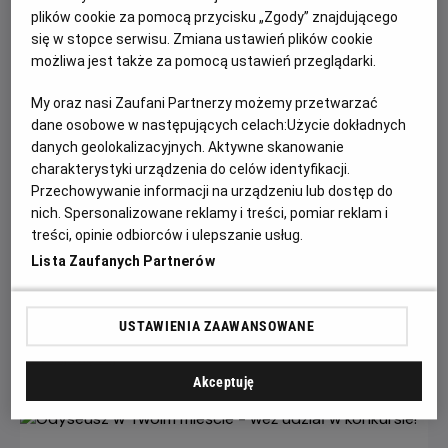
plików cookie za pomocą przycisku „Zgody” znajdującego
się w stopce serwisu. Zmiana ustawień plików cookie
możliwa jest także za pomocą ustawień przeglądarki.
My oraz nasi Zaufani Partnerzy możemy przetwarzać
dane osobowe w następujących celach:
Użycie dokładnych
danych geolokalizacyjnych. Aktywne skanowanie
charakterystyki urządzenia do celów identyfikacji.
Przechowywanie informacji na urządzeniu lub dostęp do
nich. Spersonalizowane reklamy i treści, pomiar reklam i
Wielka wyprzedaż filmowych gadżetów w
treści, opinie odbiorców i ulepszanie usług.
kinach Helios!
Lista Zaufanych Partnerów
W kinach Helios trwa wyprzedaż merchu kinowego, a
rabaty sięgają nawet 60%!
USTAWIENIA ZAAWANSOWANE
Czytaj więcej
Akceptuję