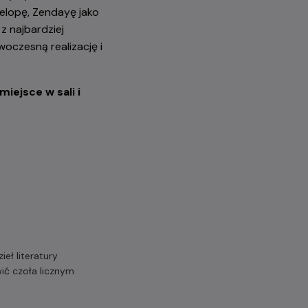
elopę, Zendayę jako
z najbardziej
oczesną realizację i
iejsce w sali i
eł literatury
ić czoła licznym