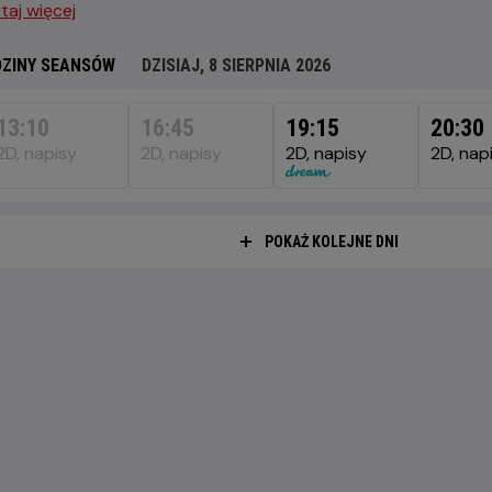
taj więcej
ZINY SEANSÓW
DZISIAJ, 8 SIERPNIA 2026
SIAJ,
13:10
16:45
19:15
20:30
RPNIA
2D, napisy
2D, napisy
2D, napisy
2D, nap
6
POKAŻ KOLEJNE DNI