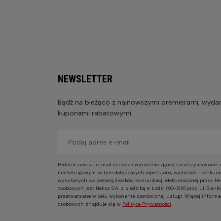
NEWSLETTER
Bądź na bieżąco z najnowszymi premierami, wydarz
kuponami rabatowymi
Podanie adresu e-mail oznacza wyrażenie zgody na otrzymywanie i
marketingowym, w tym dotyczących repertuaru, wydarzeń i konkurs
wysyłanych za pomocą środków komunikacji elektronicznej przez He
osobowych jest Helios S.A. z siedzibą w Łodzi (90-318) przy ul. Sie
przetwarzane w celu wykonania zamówionej usługi. Więcej informa
osobowych znajduje się w
Polityce Prywatności
.