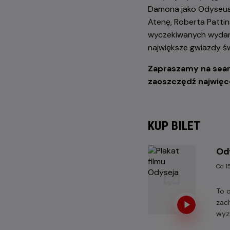
Damona jako Odyseusz
Atenę, Roberta Pattin
wyczekiwanych wydarz
największe gwiazdy ś
Zapraszamy na seanse
zaoszczędź najwięc
KUP BILET
Od
Od 15
To 
zac
wyz