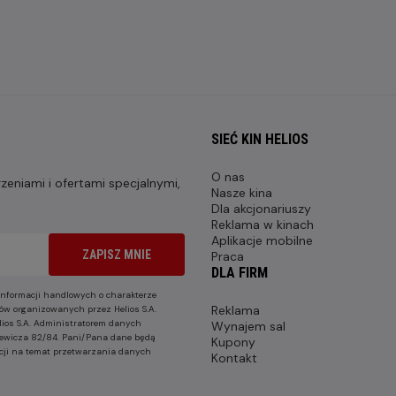
SIEĆ KIN HELIOS
O nas
eniami i ofertami specjalnymi,
Nasze kina
Dla akcjonariuszy
Reklama w kinach
Aplikacje mobilne
ZAPISZ MNIE
Praca
DLA FIRM
nformacji handlowych o charakterze
Reklama
ów organizowanych przez Helios S.A.
lios S.A. Administratorem danych
Wynajem sal
nkiewicza 82/84. Pani/Pana dane będą
Kupony
cji na temat przetwarzania danych
Kontakt