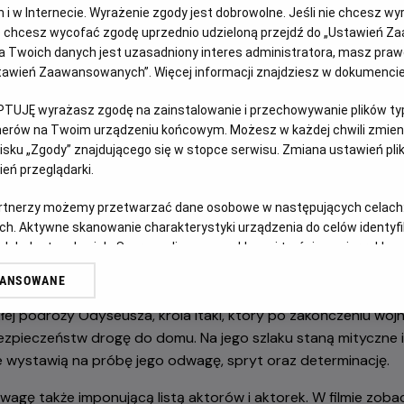
jach i w Internecie. Wyrażenie zgody jest dobrowolne. Jeśli nie chcesz w
dróż z Odyseuszem w najnowszym filmie Christophera 
ub chcesz wycofać zgodę uprzednio udzieloną przejdź do „Ustawień Z
 Twoich danych jest uzasadniony interes administratora, masz prawo
Ustawień Zaawansowanych”. Więcej informacji znajdziesz w dokumenci
PTUJĘ wyrażasz zgodę na zainstalowanie i przechowywanie plików typu
tnerów na Twoim urządzeniu końcowym. Możesz w każdej chwili zmieni
sku „Zgody” znajdującego się w stopce serwisu. Zmiana ustawień pli
eń przeglądarki.
artnerzy możemy przetwarzać dane osobowe w następujących celach
e „Oppenheimera”, nagrodzonego siedmioma Oscarami®, Chri
ch. Aktywne skanowanie charakterystyki urządzenia do celów identyf
ielkim widowiskiem. Tym razem jeden z najbardziej cenionyc
 lub dostęp do nich. Spersonalizowane reklamy i treści, pomiar reklam i
Odyseję” Homera – ponadczasową historię uznawaną za fund
sług.
WANSOWANE
erów
łej podróży Odyseusza, króla Itaki, który po zakończeniu wojn
ezpieczeństw drogę do domu. Na jego szlaku staną mityczne i
e wystawią na próbę jego odwagę, spryt oraz determinację.
wagę także imponującą listą aktorów i aktorek. W filmie zoba