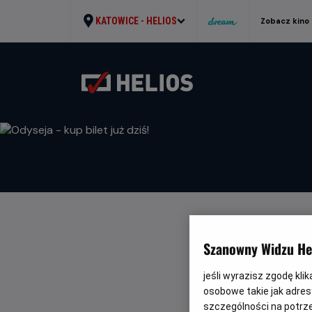
KATOWICE -
HELIOS
Zobacz kino
ODYSEJA - K
Szanowny Widzu Hel
WRÓĆ DO AKTUALNO
jeśli wyrazisz zgodę kli
osobowe takie jak adresy
szczególności na potrz