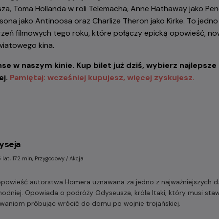
a, Toma Hollanda w roli Telemacha, Anne Hathaway jako Pen
sona jako Antinoosa oraz Charlize Theron jako Kirke. To jedno 
eń filmowych tego roku, które połączy epicką opowieść, now
wiatowego kina.
 w naszym kinie. Kup bilet już dziś, wybierz najlepsze m
ej.
Pamiętaj: wcześniej kupujesz, więcej zyskujesz.
yseja
 lat, 172 min, Przygodowy / Akcja
opowieść autorstwa Homera uznawana za jedno z najważniejszych dzi
hodniej. Opowiada o podróży Odyseusza, króla Itaki, który musi staw
waniom próbując wrócić do domu po wojnie trojańskiej.