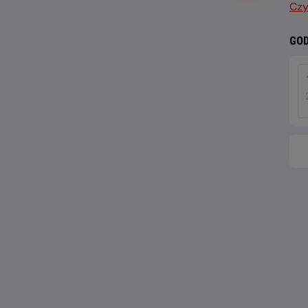
Czy
GOD
DZI
8
SIE
202