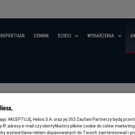
REPERTUAR
CENNIK
DZIECI
WYDARZENIA
A
UP BILET JUŻ DZIŚ!
iosa,
ŚCI
kając AKCEPTUJĘ, Helios S.A. oraz jej
353
Zaufani Partnerzy będą prze
 IP, adresy e-mail czy identyfikatory plików cookie do celów marketin
eby wyświetlania reklam dopasowanych do Twoich zainteresowań i pr