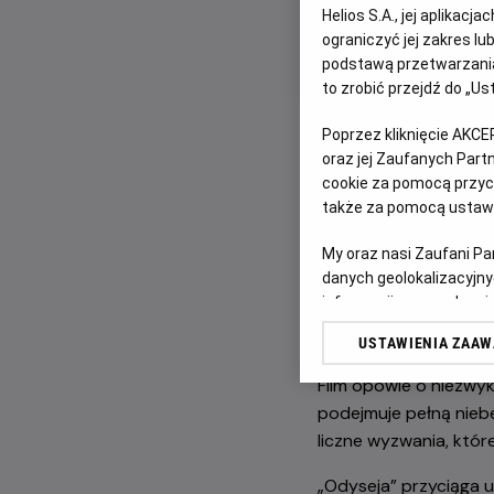
Helios S.A., jej aplikac
Wyrusz w epicką po
ograniczyć jej zakres l
podstawą przetwarzania
to zrobić przejdź do „
Poprzez kliknięcie AKCE
oraz jej Zaufanych Par
cookie za pomocą przyci
także za pomocą ustawi
My oraz nasi Zaufani P
Po ogromnym sukcesi
danych geolokalizacyjny
powraca z kolejnym w
informacji na urządzeniu
reżyserów sięga po „
odbiorców i ulepszanie u
literatury.
USTAWIENIA ZAA
Lista Zaufanych Partn
Film opowie o niezwyk
podejmuje pełną nieb
liczne wyzwania, któr
„Odyseja” przyciąga u