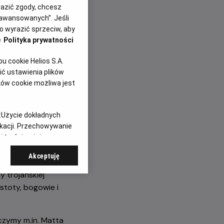
yrazić zgody, chcesz
Nolana.
aawansowanych”. Jeśli
 wyrazić sprzeciw, aby
e
Polityka prywatności
 cookie Helios S.A.
ć ustawienia plików
ków cookie możliwa jest
:
Użycie dokładnych
stopher Nolan
ikacji. Przechowywanie
h współczesnych
 treści, opinie
ament zachodniej
Akceptuję
y trojańskiej
stoty, bogowie i
czymy m.in. Matta