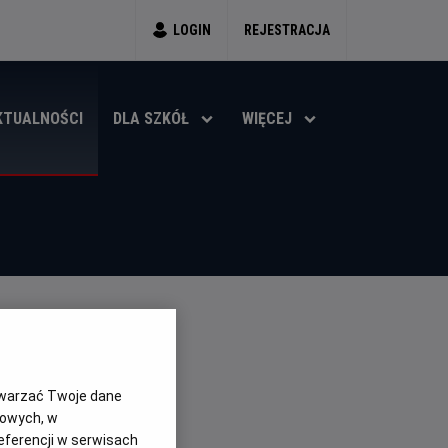
LOGIN
REJESTRACJA
KTUALNOŚCI
DLA SZKÓŁ
WIĘCEJ
twarzać Twoje dane
gowych, w
eferencji w serwisach