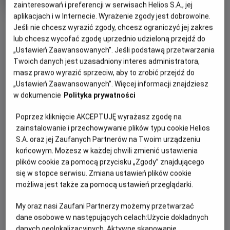
Czas
Kraj
wiek
zainteresowań i preferencji w serwisach Helios S.A., jej
95 min
Szwecja (2018)
trwania
i
aplikacjach i w Internecie. Wyrażenie zgody jest dobrowolne.
OBSERWUJ
rok
Jeśli nie chcesz wyrazić zgody, chcesz ograniczyć jej zakres
produkcji
lub chcesz wycofać zgodę uprzednio udzieloną przejdź do
„Ustawień Zaawansowanych”. Jeśli podstawą przetwarzania
WIĘCEJ SZCZEGÓŁÓW
PREMIERA
Twoich danych jest uzasadniony interes administratora,
masz prawo wyrazić sprzeciw, aby to zrobić przejdź do
6 marca 2019
„Ustawień Zaawansowanych”. Więcej informacji znajdziesz
REŻYSERIA
SCENARIUSZ
OPIS FILMU
w dokumencie
Polityka prywatności
Josephine Bornebusch
Henrik Engström, Mattias
Grosin
Pierwsze zlecenie dla Detektywistycznego Biura Lassego i
Poprzez kliknięcie AKCEPTUJĘ wyrażasz zgodę na
OBSADA
Mai! Przed rozpoczęciem ważnego konkursu, w szkole w
zainstalowanie i przechowywanie plików typu cookie Helios
Ester Vuori , Frank Dorsin, Johan Rheborg
Valleby, znika cenna nagroda. Czy dzieciom uda się ją
S.A. oraz jej Zaufanych Partnerów na Twoim urządzeniu
odnaleźć?
końcowym. Możesz w każdej chwili zmienić ustawienia
plików cookie za pomocą przycisku „Zgody” znajdującego
Bohaterowie popularnej serii filmów otrzymują pierwsze
się w stopce serwisu. Zmiana ustawień plików cookie
poważne zlecenie. Konkurs Hammarabi ma szansę stać się
możliwa jest także za pomocą ustawień przeglądarki.
wielkim wydarzeniem w szkole w Valleby. Nagrodą jest
starożytna księga, w której spisano zasady rozwiązywania
My oraz nasi Zaufani Partnerzy możemy przetwarzać
dane osobowe w następujących celach:
Użycie dokładnych
sporów. Tuż przed rozpoczęciem konkursu książka znika w
danych geolokalizacyjnych. Aktywne skanowanie