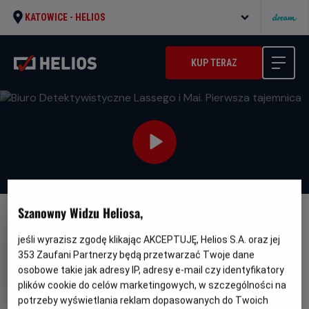
KATOWICE -
HELIOS
KUP TERAZ
Szanowny Widzu Heliosa,
DUBBING
jeśli wyrazisz zgodę klikając AKCEPTUJĘ, Helios S.A. oraz jej
Biuro Detektywistyczne
353
Zaufani Partnerzy będą przetwarzać Twoje dane
Lassego i Mai. Pierwsza
osobowe takie jak adresy IP, adresy e-mail czy identyfikatory
tajemnica
plików cookie do celów marketingowych, w szczególności na
potrzeby wyświetlania reklam dopasowanych do Twoich
Gatunek
Minimalny
Familijny
Od 6 lat