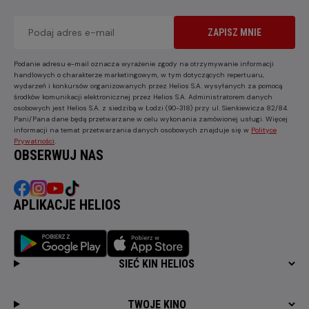
ZAPISZ MNIE
Podanie adresu e-mail oznacza wyrażenie zgody na otrzymywanie informacji
handlowych o charakterze marketingowym, w tym dotyczących repertuaru,
wydarzeń i konkursów organizowanych przez Helios S.A. wysyłanych za pomocą
środków komunikacji elektronicznej przez Helios S.A. Administratorem danych
osobowych jest Helios S.A. z siedzibą w Łodzi (90-318) przy ul. Sienkiewicza 82/84.
Pani/Pana dane będą przetwarzane w celu wykonania zamówionej usługi. Więcej
informacji na temat przetwarzania danych osobowych znajduje się w
Polityce
Prywatności
.
OBSERWUJ NAS
APLIKACJE HELIOS
SIEĆ KIN HELIOS
TWOJE KINO