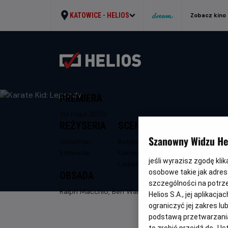
KATOWICE -
HELIOS
Zobacz kino
PREMIERA
30 maja 2025
REŻYSERIA
SCENARIUSZ
Szanowny Widzu Hel
Jonathan
Robert Mark
Entwistle
Kamen, Rob
jeśli wyrazisz zgodę kli
Lieber
osobowe takie jak adresy
OBSADA
szczególności na potrz
Ralph Macchio, Ben Warg, Jackie Chan
Helios S.A., jej aplikac
ograniczyć jej zakres l
podstawą przetwarzania