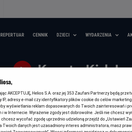
REPERTUAR
CENNIK
DZIECI
WYDARZENIA
A
Karate Kid: L
iosa,
Oryginalny
Gatunek
Minimalny
Kraj
Karate Kid: Legendy
Akcja
Od 10 lat
USA (2024)
tytuł
wiek
i
kając AKCEPTUJĘ, Helios S.A. oraz jej
353
Zaufani Partnerzy będą prze
rok
OBSERWUJ
 IP, adresy e-mail czy identyfikatory plików cookie do celów marketin
produkcji
eby wyświetlania reklam dopasowanych do Twoich zainteresowań i pr
jach i w Internecie. Wyrażenie zgody jest dobrowolne. Jeśli nie chcesz w
ub chcesz wycofać zgodę uprzednio udzieloną przejdź do „Ustawień Z
 Twoich danych jest uzasadniony interes administratora, masz prawo
DUBBING
NAPISY