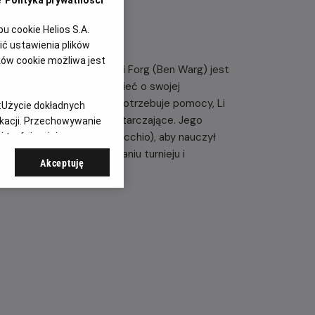
e
Polityka prywatności
 cookie Helios S.A.
ć ustawienia plików
ków cookie możliwa jest
ntowany zawodnik kurg fu Li Forg (Ben Warg) jest
rku. Li stara się zapomnieć o swojej
ści. Kiedy nowa znajoma potrzebuje pomocy, Li
:
Użycie dokładnych
ętności okazują się niewystarczające. Jego
ikacji. Przechowywanie
aniela LaRusso (Ralph Macchio), aby nauczył
 treści, opinie
ofii ma pomóc Li w wygraniu turnieju i
Akceptuję