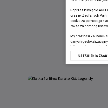
to zrobić przejdź do „
Poprzez kliknięcie AKCE
oraz jej Zaufanych Par
cookie za pomocą przyci
także za pomocą ustawi
My oraz nasi Zaufani P
danych geolokalizacyjny
informacji na urządzeniu
odbiorców i ulepszanie u
USTAWIENIA ZAA
Lista Zaufanych Partn