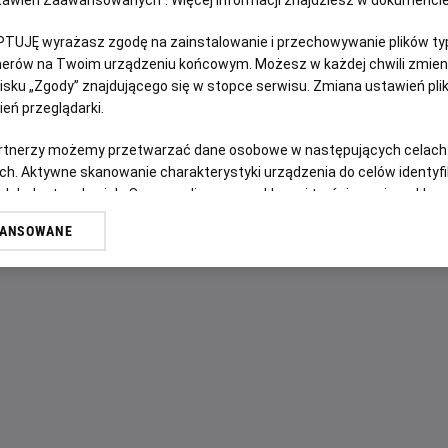
Ustawień Zaawansowanych”. Więcej informacji znajdziesz w dokumenci
PTUJĘ wyrażasz zgodę na zainstalowanie i przechowywanie plików typu
OPIS FILMU
tnerów na Twoim urządzeniu końcowym. Możesz w każdej chwili zmieni
sku „Zgody” znajdującego się w stopce serwisu. Zmiana ustawień pli
W filmie „Karate Kid: Legendy” po rodzinnej tragedii utale
eń przeglądarki.
zmuszony do przeprowadzki z matką z Pekinu do Nowego Jo
przeszłości, próbując dopasować się do nowych okoliczno
artnerzy możemy przetwarzać dane osobowe w następujących celach
postanawia wziąć udział w turnieju karate, lecz jego umiej
ch. Aktywne skanowanie charakterystyki urządzenia do celów identyf
nauczyciel Pan Han (Jackie Chan) zwraca się o pomoc do D
 lub dostęp do nich. Spersonalizowane reklamy i treści, pomiar reklam i
sług.
chłopca nowego stylu walki. Połączenie dwóch różnych filoz
WANSOWANE
przezwyciężeniu własnych słabości.
erów