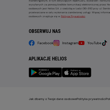
marketingowym, w tym dotyczących repertuaru, wydarzeń i konkurs
wysyłanych za pomocą środków komunikacji elektronicznej przez He
osobowych jest Helios S.A. z siedzibą w Łodzi (90-318) przy ul. Sie
przetwarzane w celu wykonania zamówionej usługi. Więcej informa
osobowych znajduje się w
Polityce Prywatności
.
OBSERWUJ NAS
Facebook
Instagram
YouTube
APLIKACJE HELIOS
Jak dbamy o Twoje dane osobowe
Polityka prywatności
Po