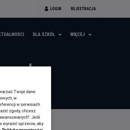
LOGIN
REJESTRACJA
KTUALNOŚCI
DLA SZKÓŁ
WIĘCEJ
egendy
twarzać Twoje dane
gowych, w
eferencji w serwisach
yrazić zgody, chcesz
aawansowanych”. Jeśli
 wyrazić sprzeciw, aby