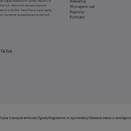
Reklama
ów organizowanych przez Helios S.A.
lios S.A. Administratorem danych
Wynajem sal
nkiewicza 82/84. Pani/Pana dane będą
Kupony
cji na temat przetwarzania danych
Kontakt
TikTok
lityka transparentności
Zgody
Regulamin e-sprzedaży
Oświadczenie o dostępno