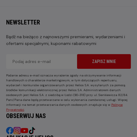
NEWSLETTER
Bądź na bieżąco z najnowszymi premierami, wydarzeniami i
ofertami specjalnymi, kuponami rabatowymi
ZAPISZ MNIE
Podanie adresu e-mail oznacza wyrażenie zgody na otrzymywanie informacji
handlowych o charakterze marketingowym, w tym dotyczących repertuaru,
wydarzeń i konkursów organizowanych przez Helios S.A. wysyłanych za pomocą
środków komunikacji elektronicznej przez Helios S.A. Administratorem danych
osobowych jest Helios S.A. z siedzibą w Łodzi (90-318) przy ul. Sienkiewicza 82/84.
Pani/Pana dane będą przetwarzane w celu wykonania zamówionej usługi. Więcej
informacji na temat przetwarzania danych osobowych znajduje się w
Polityce
Prywatności
.
OBSERWUJ NAS