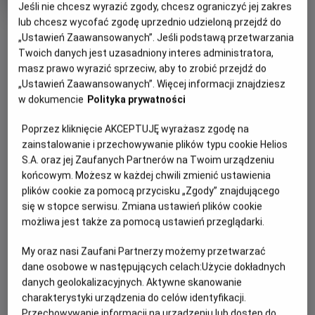
Jeśli nie chcesz wyrazić zgody, chcesz ograniczyć jej zakres
rok
produkcji
lub chcesz wycofać zgodę uprzednio udzieloną przejdź do
OBSERWUJ
„Ustawień Zaawansowanych”. Jeśli podstawą przetwarzania
Twoich danych jest uzasadniony interes administratora,
masz prawo wyrazić sprzeciw, aby to zrobić przejdź do
WIĘCEJ SZCZEGÓŁÓW
PREMIERA
„Ustawień Zaawansowanych”. Więcej informacji znajdziesz
w dokumencie
Polityka prywatności
8 maja 2026
REŻYSERIA
OPIS FILMU
Poprzez kliknięcie AKCEPTUJĘ wyrażasz zgodę na
Саймон Макквойд
zainstalowanie i przechowywanie plików typu cookie Helios
OBSADA
Від студії New Line Cinema — новий вибуховий розділ
S.A. oraz jej Zaufanych Partnerów na Twoim urządzeniu
культової франшизи, створеної за мотивами легендарної
Карл Урбан, Аделін Рудольф, Джессіка Макнемі, Джош
końcowym. Możesz w każdej chwili zmienić ustawienia
Ловсон, Луді Лінь, Льюїс Тан, Джо Таслім, Хіроюкі Санада
відеогри Mortal Kombat II. Цього разу у фанатському
plików cookie za pomocą przycisku „Zgody” znajdującego
бойовому строю — вже з самим Джонні Кейджем —
się w stopce serwisu. Zmiana ustawień plików cookie
чемпіони зіштовхуються один з одним у безжальному,
możliwa jest także za pomocą ustawień przeglądarki.
кривавому протистоянні без правил. Їхня мета — зупинити
My oraz nasi Zaufani Partnerzy możemy przetwarzać
темне правління Шао Кана, що загрожує самому існуванню
dane osobowe w następujących celach:
Użycie dokładnych
Земного царства та його захисників.
danych geolokalizacyjnych. Aktywne skanowanie
charakterystyki urządzenia do celów identyfikacji.
Przechowywanie informacji na urządzeniu lub dostęp do