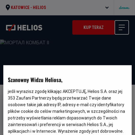
KATOWICE -
HELIOS
KUP TERAZ
Szanowny Widzu Heliosa,
jeśli wyrazisz zgodę klikając AKCEPTUJĘ, Helios S.A. oraz jej
DUBBING
WERSJA JĘZYKOWA UA
353
Zaufani Partnerzy będą przetwarzać Twoje dane
osobowe takie jak adresy IP, adresy e-mail czy identyfikatory
МОРТАЛ КОМБАТ ІІ
plików cookie do celów marketingowych, w szczególności na
Oryginalny
Gatunek
Minim
Mortal Kombat II
Fantasy / Akcja
Od
potrzeby wyświetlania reklam dopasowanych do Twoich
tytuł
wiek
15 lat
zainteresowań i preferencji w serwisach Helios S.A., jej
Czas
Kraj
116 min
USA
aplikacjach i w Internecie. Wyrażenie zgody jest dobrowolne.
trwania
i