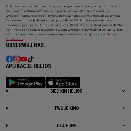
Podanie adresu e-mail oznacza wyrażenie zgody na otrzymywanie informacji
handlowych o charakterze marketingowym, w tym dotyczących repertuaru,
wydarzeń i konkursów organizowanych przez Helios S.A. wysyłanych za pomocą
środków komunikacji elektronicznej przez Helios S.A. Administratorem danych
osobowych jest Helios S.A. z siedzibą w Łodzi (90-318) przy ul. Sienkiewicza 82/84.
Pani/Pana dane będą przetwarzane w celu wykonania zamówionej usługi. Więcej
informacji na temat przetwarzania danych osobowych znajduje się w
Polityce
Prywatności
.
OBSERWUJ NAS
APLIKACJE HELIOS
SIEĆ KIN HELIOS
TWOJE KINO
DLA FIRM