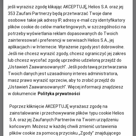
trwania
i
rok
jeśli wyrazisz zgodę klikając AKCEPTUJĘ, Helios S.A. oraz jej
produkcji
OBSERWUJ
353
Zaufani Partnerzy będą przetwarzać Twoje dane
osobowe takie jak adresy IP, adresy e-mail czy identyfikatory
plików cookie do celów marketingowych, w szczególności na
WIĘCEJ SZCZEGÓŁÓW
potrzeby wyświetlania reklam dopasowanych do Twoich
PREMIERA
zainteresowań i preferencji w serwisach Helios S.A., jej
26 maja 2023
aplikacjach i w Internecie. Wyrażenie zgody jest dobrowolne.
OPIS FILMU
Jeśli nie chcesz wyrazić zgody, chcesz ograniczyć jej zakres
lub chcesz wycofać zgodę uprzednio udzieloną przejdź do
Premierowy film z cyklu „Wystawa w Kinie” zaprasza
„Ustawień Zaawansowanych”. Jeśli podstawą przetwarzania
widzów na kinową wycieczkę po legendarnym
Twoich danych jest uzasadniony interes administratora,
amsterdamskim Rijksmuseum, gdzie od 10 lutego do 4
masz prawo wyrazić sprzeciw, aby to zrobić przejdź do
„Ustawień Zaawansowanych”. Więcej informacji znajdziesz
czerwca 2023 roku ma miejsce największa w historii
w dokumencie
Polityka prywatności
wystawa arcydzieł Vermeera. Zostały na nią wypożyczone
z całego świata najsłynniejsze płótna tego dawnego
Poprzez kliknięcie AKCEPTUJĘ wyrażasz zgodę na
mistrza. Przyjrzymy się w detalach między innymi:
zainstalowanie i przechowywanie plików typu cookie Helios
„Dziewczynie z perłą”, „Geografowi”, „Mleczarce”
S.A. oraz jej Zaufanych Partnerów na Twoim urządzeniu
(„Dziewczynie nalewająca mleko”), „Uliczce”, „Pani piszącej
końcowym. Możesz w każdej chwili zmienić ustawienia
list i jej służącej” czy „Kobiecie z wagą”. Łącznie w jednym
plików cookie za pomocą przycisku „Zgody” znajdującego