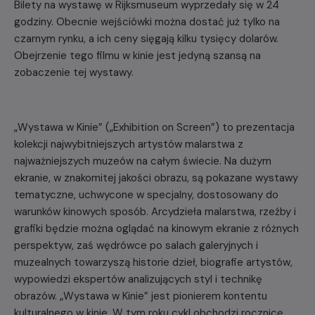
Bilety na wystawę w Rijksmuseum wyprzedały się w 24
godziny. Obecnie wejściówki można dostać już tylko na
czarnym rynku, a ich ceny sięgają kilku tysięcy dolarów.
Obejrzenie tego filmu w kinie jest jedyną szansą na
zobaczenie tej wystawy.
„Wystawa w Kinie” („Exhibition on Screen”) to prezentacja
kolekcji najwybitniejszych artystów malarstwa z
najważniejszych muzeów na całym świecie. Na dużym
ekranie, w znakomitej jakości obrazu, są pokazane wystawy
tematyczne, uchwycone w specjalny, dostosowany do
warunków kinowych sposób. Arcydzieła malarstwa, rzeźby i
grafiki będzie można oglądać na kinowym ekranie z różnych
perspektyw, zaś wędrówce po salach galeryjnych i
muzealnych towarzyszą historie dzieł, biografie artystów,
wypowiedzi ekspertów analizujących styl i technikę
obrazów. „Wystawa w Kinie” jest pionierem kontentu
kulturalnego w kinie. W tym roku cykl obchodzi rocznicę