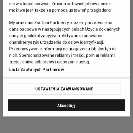
miejscu zgromadzono aż 28 obrazów z około 37
się w stopce serwisu. Zmiana ustawień plików cookie
przypisywanych Vermeerowi. Po wystawie oprowadzi nas
możliwa jest także za pomocą ustawień przeglądarki.
jej kurator i zarazem dyrektor Rijksmuseum – Taco Dibbits.
My oraz nasi Zaufani Partnerzy możemy przetwarzać
dane osobowe w następujących celach:
Użycie dokładnych
danych geolokalizacyjnych. Aktywne skanowanie
Nigdy nie było w historii wystawy, na której zgromadzono
charakterystyki urządzenia do celów identyfikacji.
aż taką ilość dzieł Vermeera. Obrazy sprowadzono z
Przechowywanie informacji na urządzeniu lub dostęp do
muzeów rozsianych po całym świecie. Wypożyczono je
nich. Spersonalizowane reklamy i treści, pomiar reklam i
między innymi z Narodowej Galerii Sztuki w Waszyngtonie,
treści, opinie odbiorców i ulepszanie usług.
Irlandzkiej Galerii Narodowej w Dublinie czy Galerii Obrazów
Lista Zaufanych Partnerów
Starych Mistrzów w Dreźnie, a także z prywatnych kolekcji.
Po raz pierwszy w historii galeria Frick Collection z Nowego
USTAWIENIA ZAAWANSOWANE
Jorku wypożyczyła trzy obrazy Vermeera, podkreśla to
muzeum w komunikacie prasowym. Są to: „Pani pisząca list
i jej służąca”, „Przerwana lekcja muzyki” oraz „Oficer i
Akceptuję
śmiejąca się dziewczyna”.