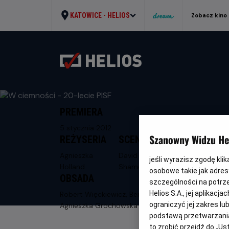
KATOWICE -
HELIOS
Zobacz kino
PREMIERA
5 stycznia 2012
Szanowny Widzu Hel
REŻYSERIA
SCENARIUSZ
Agnieszka
David F.
jeśli wyrazisz zgodę kli
Holland
Shamoon
osobowe takie jak adresy
OBSADA
szczególności na potrz
Helios S.A., jej aplikac
Robert Więckiewicz, Benno Furmann,
ograniczyć jej zakres l
Agnieszka Grochowska
podstawą przetwarzania
to zrobić przejdź do „