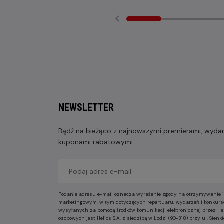
NEWSLETTER
Bądź na bieżąco z najnowszymi premierami, wydarz
kuponami rabatowymi
Podanie adresu e-mail oznacza wyrażenie zgody na otrzymywanie i
marketingowym, w tym dotyczących repertuaru, wydarzeń i konkurs
wysyłanych za pomocą środków komunikacji elektronicznej przez He
osobowych jest Helios S.A. z siedzibą w Łodzi (90-318) przy ul. Sie