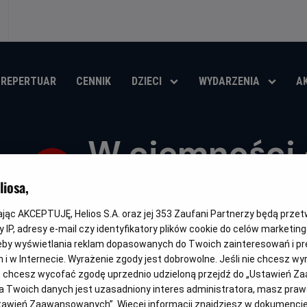
REPERTUAR
CENNIK
DZIECI
WYDARZENIA
A
W ciemności 
PISF
iosa,
kając AKCEPTUJĘ, Helios S.A. oraz jej
353
Zaufani Partnerzy będą prze
Oryginalny
Gatunek
Minimalny
Czas
K
In Darkness
Wojenny / Dramat
Od 13 lat
145 min
tytuł
wiek
trwania
i
 IP, adresy e-mail czy identyfikatory plików cookie do celów marketin
eby wyświetlania reklam dopasowanych do Twoich zainteresowań i pr
OBSERWUJ
jach i w Internecie. Wyrażenie zgody jest dobrowolne. Jeśli nie chcesz w
ub chcesz wycofać zgodę uprzednio udzieloną przejdź do „Ustawień Z
 Twoich danych jest uzasadniony interes administratora, masz prawo
Ustawień Zaawansowanych”. Więcej informacji znajdziesz w dokumenci