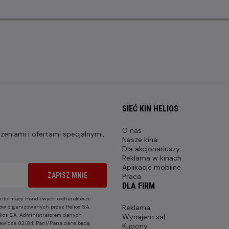
SIEĆ KIN HELIOS
O nas
eniami i ofertami specjalnymi,
Nasze kina
Dla akcjonariuszy
Reklama w kinach
Aplikacje mobilne
ZAPISZ MNIE
Praca
DLA FIRM
nformacji handlowych o charakterze
Reklama
ów organizowanych przez Helios S.A.
lios S.A. Administratorem danych
Wynajem sal
nkiewicza 82/84. Pani/Pana dane będą
Kupony