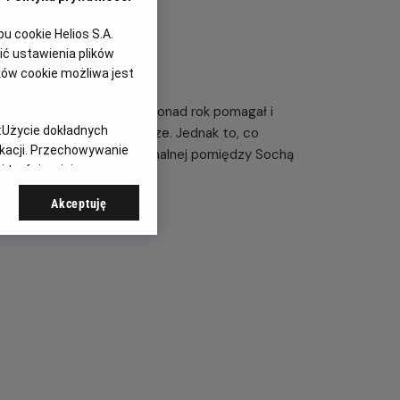
 cookie Helios S.A.
ć ustawienia plików
ków cookie możliwa jest
, Polak ze Lwowa - przez ponad rok pomagał i
:
Użycie dokładnych
nierów z getta. Za pieniądze. Jednak to, co
ikacji. Przechowywanie
ia głębokiej więzi emocjonalnej pomiędzy Sochą
 treści, opinie
Akceptuję