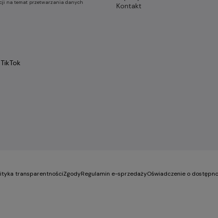
cji na temat przetwarzania danych
Kontakt
TikTok
lityka transparentności
Zgody
Regulamin e-sprzedaży
Oświadczenie o dostępno