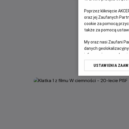
Poprzez kliknięcie AKCE
oraz jej Zaufanych Par
cookie za pomocą przyci
także za pomocą ustawi
My oraz nasi Zaufani P
danych geolokalizacyjny
informacji na urządzeniu
odbiorców i ulepszanie u
USTAWIENIA ZAA
Lista Zaufanych Partn