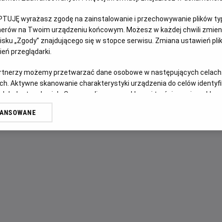
FILM POLSKI
PTUJĘ wyrażasz zgodę na zainstalowanie i przechowywanie plików typu
tnerów na Twoim urządzeniu końcowym. Możesz w każdej chwili zmieni
OPIS FILMU
sku „Zgody” znajdującego się w stopce serwisu. Zmiana ustawień pli
eń przeglądarki.
Katolik… grzesznik... drobny złodziejaszek… Leopold Socha
artnerzy możemy przetwarzać dane osobowe w następujących celach
dawał schronienie ukrywającej się w kanałach grupie ucieki
ch. Aktywne skanowanie charakterystyki urządzenia do celów identyf
wydawało się okazją do zarobku, doprowadziło do powstan
 lub dostęp do nich. Spersonalizowane reklamy i treści, pomiar reklam i
a uciekinierami, ewoluując w heroiczną walkę o ich życie.
sług.
WANSOWANE
erów