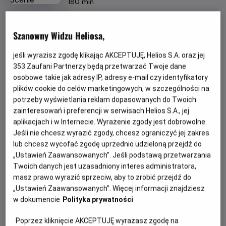
Czas
wiek
180 min
trwania
OBSERWUJ
Szanowny Widzu Heliosa,
jeśli wyrazisz zgodę klikając AKCEPTUJĘ, Helios S.A. oraz jej
WIĘCEJ SZCZEGÓŁÓW
REŻYSERIA
SCENARIUSZ
353
Zaufani Partnerzy będą przetwarzać Twoje dane
André Rieu
André Rieu
osobowe takie jak adresy IP, adresy e-mail czy identyfikatory
OBSADA
GODZINY SEANSÓW
plików cookie do celów marketingowych, w szczególności na
André Rieu, Maja Jasińska, Johann Strauss Orchestra
potrzeby wyświetlania reklam dopasowanych do Twoich
PIĄTEK, 21 SIERPNIA 2026
zainteresowań i preferencji w serwisach Helios S.A., jej
PIĄTEK,
aplikacjach i w Internecie. Wyrażenie zgody jest dobrowolne.
21
18:00
*
Jeśli nie chcesz wyrazić zgody, chcesz ograniczyć jej zakres
SIERPNIA
2D, napisy
lub chcesz wycofać zgodę uprzednio udzieloną przejdź do
2026
„Ustawień Zaawansowanych”. Jeśli podstawą przetwarzania
Twoich danych jest uzasadniony interes administratora,
masz prawo wyrazić sprzeciw, aby to zrobić przejdź do
POKAŻ KOLEJNE DNI
„Ustawień Zaawansowanych”. Więcej informacji znajdziesz
w dokumencie
Polityka prywatności
*
nie obowiązują kupony i zaproszenia
Poprzez kliknięcie AKCEPTUJĘ wyrażasz zgodę na