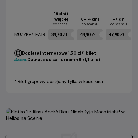
15 dni i
więcej
8-14 dni
1-7 dni
do seansu
do seansu
do seansu
39,90 ZŁ
44,90 ZŁ
47,90 ZŁ
MUZYKA/TEATR
Dopłata internetowa 1,50 zł/1 bilet
Dopłata do sali dream +9 zł/1 bilet
* Bilet grupowy dostępny tylko w kasie kina.