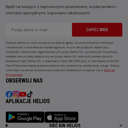
Bądź na bieżąco z najnowszymi premierami, wydarzeniami i
ofertami specjalnymi, kuponami rabatowymi
ZAPISZ MNIE
Podanie adresu e-mail oznacza wyrażenie zgody na otrzymywanie informacji
handlowych o charakterze marketingowym, w tym dotyczących repertuaru,
wydarzeń i konkursów organizowanych przez Helios S.A. wysyłanych za pomocą
środków komunikacji elektronicznej przez Helios S.A. Administratorem danych
osobowych jest Helios S.A. z siedzibą w Łodzi (90-318) przy ul. Sienkiewicza 82/84.
Pani/Pana dane będą przetwarzane w celu wykonania zamówionej usługi. Więcej
informacji na temat przetwarzania danych osobowych znajduje się w
Polityce
Prywatności
.
OBSERWUJ NAS
APLIKACJE HELIOS
SIEĆ KIN HELIOS