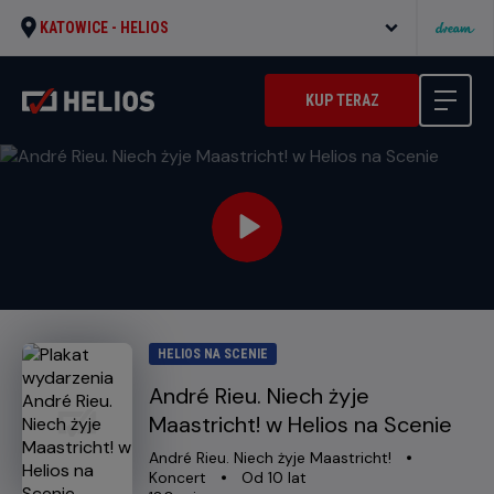
KATOWICE -
HELIOS
KUP TERAZ
HELIOS NA SCENIE
André Rieu. Niech żyje
Maastricht! w Helios na Scenie
Oryginalny
Gatunek
André Rieu. Niech żyje Maastricht!
tytuł
Minimalny
Koncert
Od 10 lat