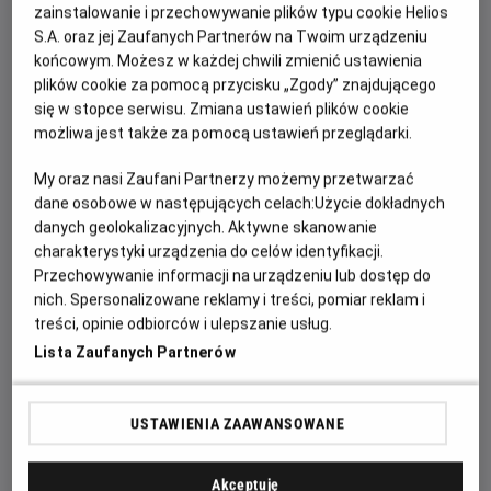
zainstalowanie i przechowywanie plików typu cookie Helios
OPIS WYDARZENIA
S.A. oraz jej Zaufanych Partnerów na Twoim urządzeniu
końcowym. Możesz w każdej chwili zmienić ustawienia
Zasiądź z bliskimi w kinie, bo czeka na Was 20. już
plików cookie za pomocą przycisku „Zgody” znajdującego
retransmisja letniego koncertu André Rieu z Maastricht!
się w stopce serwisu. Zmiana ustawień plików cookie
Tak, tak... W lipcu 2026 roku Maestro i jego ukochana
możliwa jest także za pomocą ustawień przeglądarki.
Orkiestra Johanna Straussa po raz kolejny wystąpią na
My oraz nasi Zaufani Partnerzy możemy przetwarzać
Vrijthof, słynnym placu tego urokliwego średniowiecznego
dane osobowe w następujących celach:
Użycie dokładnych
miasteczka. Król Walca i jego goście zagrają po raz 20. dla
danych geolokalizacyjnych. Aktywne skanowanie
ściągających tu co roku z całego świata kilkudziesięciu
charakterystyki urządzenia do celów identyfikacji.
tysięcy miłośników dobrej muzyki. Na szczęście ten
Przechowywanie informacji na urządzeniu lub dostęp do
wspaniały letni wieczór będzie retransmitowany już jesienią
nich. Spersonalizowane reklamy i treści, pomiar reklam i
do kin całego świata.
treści, opinie odbiorców i ulepszanie usług.
Lista Zaufanych Partnerów
Czeka Was więc seans pełen uroczych walców i marszy
Johannów Straussów ojca i syna, ale też songi ze słynnych
musicali „My Fair Lady” czy „Nędznicy”, jak również inne hity,
USTAWIENIA ZAAWANSOWANE
choćby „Obój Gabriela” Ennia Morricone z filmu „Misja”.
Oprócz Platynowych Tenorów i sopranistek o
Akceptuję
międzynarodowej renomie pojawią się też gwiazdy, które