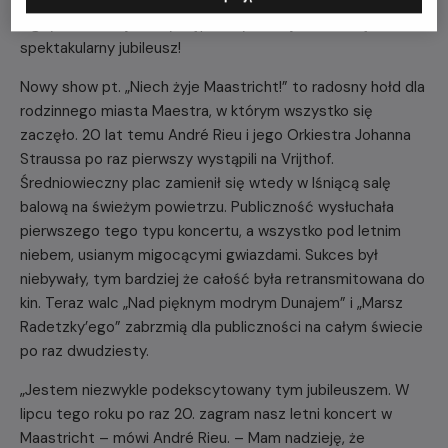
nigdy wcześniej nie występowały na Vrijthof. To będzie
spektakularny jubileusz!
Nowy show pt. „Niech żyje Maastricht!” to radosny hołd dla
rodzinnego miasta Maestra, w którym wszystko się
zaczęło. 20 lat temu André Rieu i jego Orkiestra Johanna
Straussa po raz pierwszy wystąpili na Vrijthof.
Średniowieczny plac zamienił się wtedy w lśniącą salę
balową na świeżym powietrzu. Publiczność wysłuchała
pierwszego tego typu koncertu, a wszystko pod letnim
niebem, usianym migocącymi gwiazdami. Sukces był
niebywały, tym bardziej że całość była retransmitowana do
kin. Teraz walc „Nad pięknym modrym Dunajem” i „Marsz
Radetzky’ego” zabrzmią dla publiczności na całym świecie
po raz dwudziesty.
„Jestem niezwykle podekscytowany tym jubileuszem. W
lipcu tego roku po raz 20. zagram nasz letni koncert w
Maastricht – mówi André Rieu. – Mam nadzieję, że