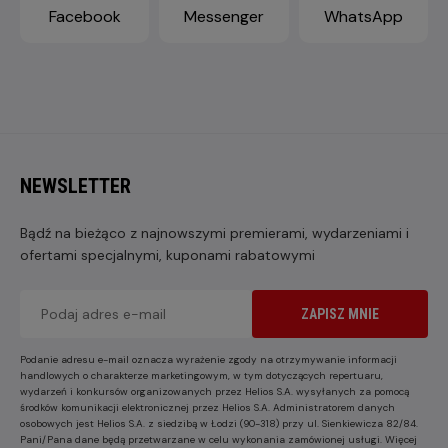
Facebook
Messenger
WhatsApp
NEWSLETTER
Bądź na bieżąco z najnowszymi premierami, wydarzeniami i
ofertami specjalnymi, kuponami rabatowymi
ZAPISZ MNIE
Podanie adresu e-mail oznacza wyrażenie zgody na otrzymywanie informacji
handlowych o charakterze marketingowym, w tym dotyczących repertuaru,
wydarzeń i konkursów organizowanych przez Helios S.A. wysyłanych za pomocą
środków komunikacji elektronicznej przez Helios S.A. Administratorem danych
osobowych jest Helios S.A. z siedzibą w Łodzi (90-318) przy ul. Sienkiewicza 82/84.
Pani/Pana dane będą przetwarzane w celu wykonania zamówionej usługi. Więcej