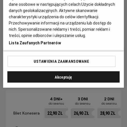
dane osobowe w następujących celach:
Użycie dokładnych
zostaje sprowadzony na ziemię. Głównie za sprawą
danych geolokalizacyjnych. Aktywne skanowanie
obecnego na planie tajemniczego doktora Manssoura,
charakterystyki urządzenia do celów identyfikacji.
który sprawuje pieczę nad produkcją i jej odpowiednim,
Przechowywanie informacji na urządzeniu lub dostęp do
propagandowym tonem.
nich. Spersonalizowane reklamy i treści, pomiar reklam i
treści, opinie odbiorców i ulepszanie usług.
Sytuację dodatkowo komplikuje romans, w jaki Fahmy wdaje
Lista Zaufanych Partnerów
się z żoną jednego z wysoko postawionych generałów. To
moment, w którym fikcja i rzeczywistość zaczynają się
niebezpiecznie przenikać.
USTAWIENIA ZAAWANSOWANE
Akceptuję
CENNIK
4 DNI+
3 DNI
2 DNI
do seansu
do seansu
do seansu
22,90 ZŁ
26,90 ZŁ
28,90 ZŁ
Bilet Konesera