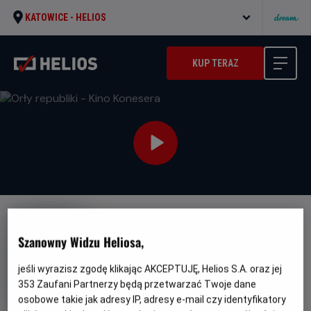
KATOWICE -
HELIOS
KUP TERAZ
Szanowny Widzu Heliosa,
jeśli wyrazisz zgodę klikając AKCEPTUJĘ, Helios S.A. oraz jej
Orły republiki - Kino Konesera
353
Zaufani Partnerzy będą przetwarzać Twoje dane
osobowe takie jak adresy IP, adresy e-mail czy identyfikatory
Oryginalny
Gatunek
Minimaln
Eagles of the Republic
Thriller
Od 15