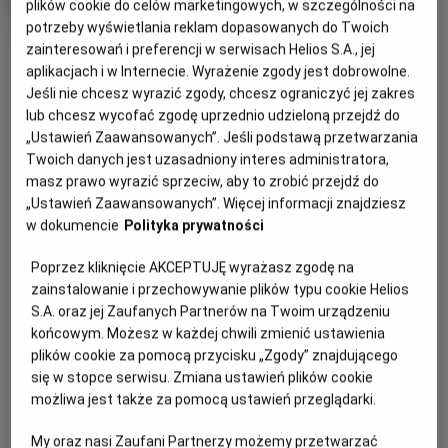
tytuł
wiek
lat
plików cookie do celów marketingowych, w szczególności na
Czas
139 min
potrzeby wyświetlania reklam dopasowanych do Twoich
trwania
OBSERWUJ
zainteresowań i preferencji w serwisach Helios S.A., jej
aplikacjach i w Internecie. Wyrażenie zgody jest dobrowolne.
Jeśli nie chcesz wyrazić zgody, chcesz ograniczyć jej zakres
WIĘCEJ SZCZEGÓŁÓW
REŻYSERIA
SCENARIUSZ
lub chcesz wycofać zgodę uprzednio udzieloną przejdź do
OPIS WYDARZENIA
„Ustawień Zaawansowanych”. Jeśli podstawą przetwarzania
Tarik Saleh
Tarik Saleh
Twoich danych jest uzasadniony interes administratora,
OBSADA
masz prawo wyrazić sprzeciw, aby to zrobić przejdź do
George Fahmy (w tej roli Fares Fares) to największa
Fares Fares, Lyna Khoudri, Cherien Dabis
„Ustawień Zaawansowanych”. Więcej informacji znajdziesz
gwiazda egipskiego kina. Zwany jest “faraonem ekranu”.
w dokumencie
Polityka prywatności
Zwraca na niego uwagę sam prezydent Egiptu Abd al-
Fattah as Sisi, który życzy sobie, aby gwiazdor zagrał
Poprzez kliknięcie AKCEPTUJĘ wyrażasz zgodę na
główną rolę w filmie biograficznym, gloryfikującym
zainstalowanie i przechowywanie plików typu cookie Helios
prezydenta. Okazuje się, że jest to propozycja nie do
S.A. oraz jej Zaufanych Partnerów na Twoim urządzeniu
odrzucenia – władza szantażem wymusza na aktorze jej
końcowym. Możesz w każdej chwili zmienić ustawienia
przyjęcie.
plików cookie za pomocą przycisku „Zgody” znajdującego
się w stopce serwisu. Zmiana ustawień plików cookie
Początkowo, jak przystało na gwiazdę, bohater liczy na to,
możliwa jest także za pomocą ustawień przeglądarki.
że będzie miał sporo do powiedzenia, zarówno w sprawie
My oraz nasi Zaufani Partnerzy możemy przetwarzać
swojej roli, jak i kształtu całego filmu. Szybko jednak