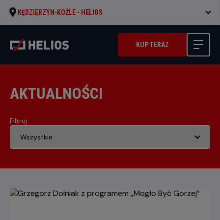
KĘDZIERZYN-KOŹLE -
HELIOS
KUP TERAZ
AKTUALNOŚCI
Filtruj