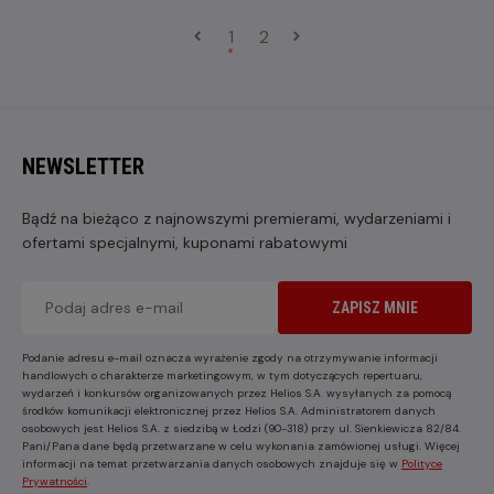
1
2
NEWSLETTER
Bądź na bieżąco z najnowszymi premierami, wydarzeniami i
ofertami specjalnymi, kuponami rabatowymi
ZAPISZ MNIE
Podanie adresu e-mail oznacza wyrażenie zgody na otrzymywanie informacji
handlowych o charakterze marketingowym, w tym dotyczących repertuaru,
wydarzeń i konkursów organizowanych przez Helios S.A. wysyłanych za pomocą
środków komunikacji elektronicznej przez Helios S.A. Administratorem danych
osobowych jest Helios S.A. z siedzibą w Łodzi (90-318) przy ul. Sienkiewicza 82/84.
Pani/Pana dane będą przetwarzane w celu wykonania zamówionej usługi. Więcej
informacji na temat przetwarzania danych osobowych znajduje się w
Polityce
Prywatności
.