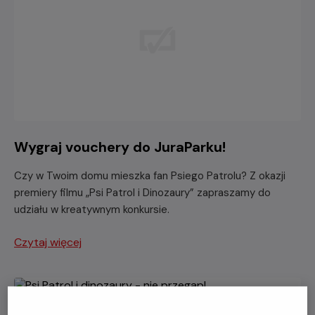
Wygraj vouchery do JuraParku!
Czy w Twoim domu mieszka fan Psiego Patrolu? Z okazji
premiery filmu „Psi Patrol i Dinozaury” zapraszamy do
udziału w kreatywnym konkursie.
Czytaj więcej