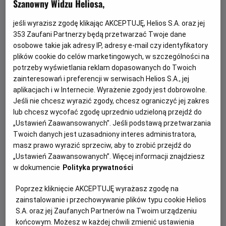
Szanowny Widzu Heliosa,
jeśli wyrazisz zgodę klikając AKCEPTUJĘ, Helios S.A. oraz jej
353
Zaufani Partnerzy będą przetwarzać Twoje dane
osobowe takie jak adresy IP, adresy e-mail czy identyfikatory
plików cookie do celów marketingowych, w szczególności na
potrzeby wyświetlania reklam dopasowanych do Twoich
zainteresowań i preferencji w serwisach Helios S.A., jej
aplikacjach i w Internecie. Wyrażenie zgody jest dobrowolne.
Jeśli nie chcesz wyrazić zgody, chcesz ograniczyć jej zakres
Psi Patrol i dinozaury - nie przegap!
lub chcesz wycofać zgodę uprzednio udzieloną przejdź do
„Ustawień Zaawansowanych”. Jeśli podstawą przetwarzania
Dołącz do dzielnych bohaterów Psiego Patrolu w ich
Twoich danych jest uzasadniony interes administratora,
największej misji ratunkowej w historii.
masz prawo wyrazić sprzeciw, aby to zrobić przejdź do
„Ustawień Zaawansowanych”. Więcej informacji znajdziesz
Czytaj więcej
w dokumencie
Polityka prywatności
Poprzez kliknięcie AKCEPTUJĘ wyrażasz zgodę na
zainstalowanie i przechowywanie plików typu cookie Helios
S.A. oraz jej Zaufanych Partnerów na Twoim urządzeniu
końcowym. Możesz w każdej chwili zmienić ustawienia