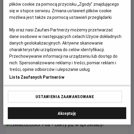
plików cookie za pomocą przycisku „Zgody” znajdującego
się w stopce serwisu. Zmiana ustawień plików cookie
możliwa jest także za pomocą ustawień przeglądarki.
My oraz nasi Zaufani Partnerzy możemy przetwarzać
dane osobowe w następujących celach:
Użycie dokładnych
danych geolokalizacyjnych. Aktywne skanowanie
charakterystyki urządzenia do celów identyfikacji.
Przechowywanie informacji na urządzeniu lub dostęp do
Każde miasto ma swojego Spider-Mana –
nich. Spersonalizowane reklamy i treści, pomiar reklam i
KONKURS!
treści, opinie odbiorców i ulepszanie usług.
Lista Zaufanych Partnerów
Z okazji premiery filmu „Spider-Man: Całkiem nowy dzień”
chcemy udowodnić, że każdy z nas może zostać Spider-
Manem w swoim otoczeniu.
USTAWIENIA ZAAWANSOWANE
Czytaj więcej
Akceptuję