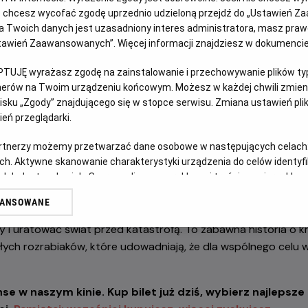
ełną humoru podróż do Hollywood w towarzystwie najbar
ub chcesz wycofać zgodę uprzednio udzieloną przejdź do „Ustawień Z
 Twoich danych jest uzasadniony interes administratora, masz prawo
!
Ustawień Zaawansowanych”. Więcej informacji znajdziesz w dokumenci
PTUJĘ wyrażasz zgodę na zainstalowanie i przechowywanie plików typu
tnerów na Twoim urządzeniu końcowym. Możesz w każdej chwili zmieni
sku „Zgody” znajdującego się w stopce serwisu. Zmiana ustawień pli
eń przeglądarki.
artnerzy możemy przetwarzać dane osobowe w następujących celach
ch. Aktywne skanowanie charakterystyki urządzenia do celów identyf
 straszydła”
opowiada o szalonej przygodzie Minionków, któr
 lub dostęp do nich. Spersonalizowane reklamy i treści, pomiar reklam i
sług.
stać gwiazdami kina. Ich plany szybko wymykają się spod kont
WANSOWANE
erów
potwory i wywołują chaos na całym świecie. Bohaterowie musz
 i uratować świat przed katastrofą. To zabawna historia o kr
ałych rozrabiaków, które udowadniają, że dla wspólnego celu
 w naszym kinie. Kup bilet już dziś, wybierz najlepsze m