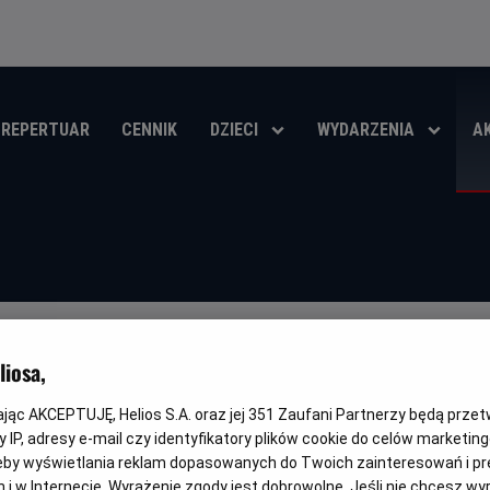
REPERTUAR
CENNIK
DZIECI
WYDARZENIA
A
iosa,
STRASZYDŁA - KUP BILET JUŻ DZIŚ
kając AKCEPTUJĘ, Helios S.A. oraz jej
351
Zaufani Partnerzy będą prze
ŚCI
 IP, adresy e-mail czy identyfikatory plików cookie do celów marketin
eby wyświetlania reklam dopasowanych do Twoich zainteresowań i pr
jach i w Internecie. Wyrażenie zgody jest dobrowolne. Jeśli nie chcesz w