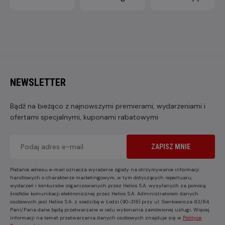
NEWSLETTER
Bądź na bieżąco z najnowszymi premierami, wydarzeniami i
ofertami specjalnymi, kuponami rabatowymi
ZAPISZ MNIE
Podanie adresu e-mail oznacza wyrażenie zgody na otrzymywanie informacji
handlowych o charakterze marketingowym, w tym dotyczących repertuaru,
wydarzeń i konkursów organizowanych przez Helios S.A. wysyłanych za pomocą
środków komunikacji elektronicznej przez Helios S.A. Administratorem danych
osobowych jest Helios S.A. z siedzibą w Łodzi (90-318) przy ul. Sienkiewicza 82/84.
Pani/Pana dane będą przetwarzane w celu wykonania zamówionej usługi. Więcej
informacji na temat przetwarzania danych osobowych znajduje się w
Polityce