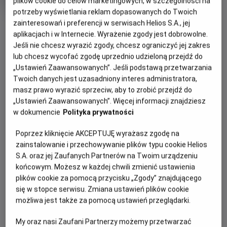
plików cookie do celów marketingowych, w szczególności na
produkcji
potrzeby wyświetlania reklam dopasowanych do Twoich
OBSERWUJ
zainteresowań i preferencji w serwisach Helios S.A., jej
aplikacjach i w Internecie. Wyrażenie zgody jest dobrowolne.
Jeśli nie chcesz wyrazić zgody, chcesz ograniczyć jej zakres
WIĘCEJ SZCZEGÓŁÓW
lub chcesz wycofać zgodę uprzednio udzieloną przejdź do
PREMIERA
„Ustawień Zaawansowanych”. Jeśli podstawą przetwarzania
28 sierpnia 2026
Twoich danych jest uzasadniony interes administratora,
REŻYSERIA
SCENARIUSZ
GODZINY SEANSÓW
masz prawo wyrazić sprzeciw, aby to zrobić przejdź do
Ridley Scott
Mark L. Smith
„Ustawień Zaawansowanych”. Więcej informacji znajdziesz
PIĄTEK, 28 SIERPNIA 2026
OBSADA
w dokumencie
Polityka prywatności
PIĄTEK,
Josh Brolin, Guy Pearce, Benedict Wong, Allison Janney,
28
18:30
Margaret Qualley, Jacob Elordi
Poprzez kliknięcie AKCEPTUJĘ wyrażasz zgodę na
SIERPNIA
2D, napisy
zainstalowanie i przechowywanie plików typu cookie Helios
2026
S.A. oraz jej Zaufanych Partnerów na Twoim urządzeniu
końcowym. Możesz w każdej chwili zmienić ustawienia
plików cookie za pomocą przycisku „Zgody” znajdującego
POKAŻ KOLEJNE DNI
się w stopce serwisu. Zmiana ustawień plików cookie
możliwa jest także za pomocą ustawień przeglądarki.
OPIS FILMU
My oraz nasi Zaufani Partnerzy możemy przetwarzać