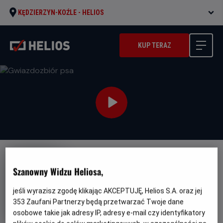
KĘDZIERZYN-KOŹLE -
HELIOS
KUP TERAZ
NAPISY
JUŻ W SPRZEDAŻY!
PREMIERA
Szanowny Widzu Heliosa,
Gwiazdozbiór psa
jeśli wyrazisz zgodę klikając AKCEPTUJĘ, Helios S.A. oraz jej
Oryginalny
Gatunek
Minimalny
The Dog Stars
Akcja
Od 13 lat
tytuł
Czas
Kraj
wiek
353
Zaufani Partnerzy będą przetwarzać Twoje dane
119 min
USA (2026)
trwania
i
osobowe takie jak adresy IP, adresy e-mail czy identyfikatory
rok