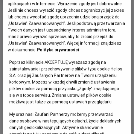
produkcji
aplikacjach i w Internecie. Wyrażenie zgody jest dobrowolne.
Jeśli nie chcesz wyrazić zgody, chcesz ograniczyć jej zakres
OBSERWUJ
lub chcesz wycofać zgodę uprzednio udzieloną przejdź do
„Ustawień Zaawansowanych”. Jeśli podstawą przetwarzania
Twoich danych jest uzasadniony interes administratora,
WIĘCEJ SZCZEGÓŁÓW
PREMIERA
masz prawo wyrazić sprzeciw, aby to zrobić przejdź do
25 października 2013
„Ustawień Zaawansowanych”. Więcej informacji znajdziesz
REŻYSERIA
SCENARIUSZ
w dokumencie
Polityka prywatności
OPIS FILMU
Paweł Pawlikowski
Paweł Pawlikowski, Rebecca
Poprzez kliknięcie AKCEPTUJĘ wyrażasz zgodę na
Lenkiewicz
Polska. Rok 1962. Anna jest w nowicjacie, jako sierota
zainstalowanie i przechowywanie plików typu cookie Helios
OBSADA
umieszczona w klasztorze pod opieką zakonnic. Matka
S.A. oraz jej Zaufanych Partnerów na Twoim urządzeniu
Agata Kulesza, Dawid Ogrodnik, Agata Trzebuchowska
przełożona namawia ją, by przed święceniami odwiedziła
końcowym. Możesz w każdej chwili zmienić ustawienia
swoją ciotkę, jedyną żyjącą krewną. Ciotka opowiada Annie
plików cookie za pomocą przycisku „Zgody” znajdującego
o losach rodziny. Wyznaje, że Anna jest Żydówką. Decydują
się w stopce serwisu. Zmiana ustawień plików cookie
się pojechać do miejscowości, gdzie przed wojną mieszkali
możliwa jest także za pomocą ustawień przeglądarki.
dziadkowie i rodzice Anny. W czasie wojny rodzina była
My oraz nasi Zaufani Partnerzy możemy przetwarzać
przechowywana przez polskich sąsiadów, ale Wanda
dane osobowe w następujących celach:
Użycie dokładnych
podejrzewa, że zostali przez niego zabici. W ich rodzinnym
danych geolokalizacyjnych. Aktywne skanowanie
domu mieszka teraz syn sąsiada, Feliks. Wandzie udaje się