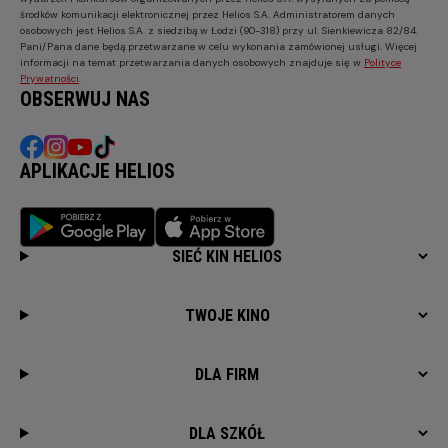
środków komunikacji elektronicznej przez Helios S.A. Administratorem danych
osobowych jest Helios S.A. z siedzibą w Łodzi (90-318) przy ul. Sienkiewicza 82/84.
Pani/Pana dane będą przetwarzane w celu wykonania zamówionej usługi. Więcej
informacji na temat przetwarzania danych osobowych znajduje się w
Polityce
Prywatności
.
OBSERWUJ NAS
APLIKACJE HELIOS
SIEĆ KIN HELIOS
TWOJE KINO
DLA FIRM
DLA SZKÓŁ