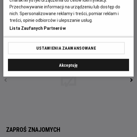
charakterystyki urządzenia do celów identyfikacji.
wydobyć od niego informacje o ojcu. Kobiety odnajdują
Przechowywanie informacji na urządzeniu lub dostęp do
mężczyznę w szpitalu. Wanda przepytuje go, ale załamuje
nich. Spersonalizowane reklamy i treści, pomiar reklam i
się przy pytaniu o małego chłopca, imieniem Tadzio. Anna
treści, opinie odbiorców i ulepszanie usług.
domyśla się, że chodzi o chłopca ze zdjęcia i że jest on
Lista Zaufanych Partnerów
synem Wandy...
USTAWIENIA ZAAWANSOWANE
Akceptuję
ZAPROŚ ZNAJOMYCH