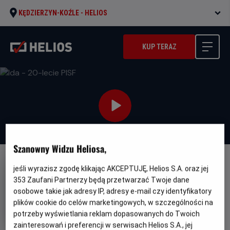
KĘDZIERZYN-KOŹLE -
HELIOS
KUP TERAZ
Szanowny Widzu Heliosa,
FILM POLSKI
jeśli wyrazisz zgodę klikając AKCEPTUJĘ, Helios S.A. oraz jej
353
Zaufani Partnerzy będą przetwarzać Twoje dane
Ida - 20-lecie PISF
osobowe takie jak adresy IP, adresy e-mail czy identyfikatory
Oryginalny
Gatunek
Minimalny
Ida
Dramat
Od 15 lat
plików cookie do celów marketingowych, w szczególności na
tytuł
Czas
Kraj
wiek
82 min
Dania, Polska
potrzeby wyświetlania reklam dopasowanych do Twoich
trwania
i
zainteresowań i preferencji w serwisach Helios S.A., jej
rok