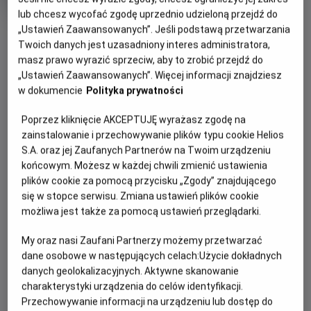
trwania
i
lub chcesz wycofać zgodę uprzednio udzieloną przejdź do
rok
OBSERWUJ
„Ustawień Zaawansowanych”. Jeśli podstawą przetwarzania
produkcji
Twoich danych jest uzasadniony interes administratora,
masz prawo wyrazić sprzeciw, aby to zrobić przejdź do
„Ustawień Zaawansowanych”. Więcej informacji znajdziesz
WIĘCEJ SZCZEGÓŁÓW
PREMIERA
w dokumencie
Polityka prywatności
14 sierpnia 2026
REŻYSERIA
SCENARIUSZ
OPIS FILMU
Poprzez kliknięcie AKCEPTUJĘ wyrażasz zgodę na
David Robert Mitchell
David Robert Mitchell
zainstalowanie i przechowywanie plików typu cookie Helios
OBSADA
S.A. oraz jej Zaufanych Partnerów na Twoim urządzeniu
Wskutek tajemniczego wydarzenia ulica Dębowa zostaje
końcowym. Możesz w każdej chwili zmienić ustawienia
oddzielona od przedmieść i przeniesiona w nieznane
Anne Hathaway, Ewan McGregor, Christian Convery , Maisy
plików cookie za pomocą przycisku „Zgody” znajdującego
Stella, Jordan Alexa Davis, P.J. Byrne
miejsce. Tam, w zupełnie obcej okolicy, rodzina Plattów
się w stopce serwisu. Zmiana ustawień plików cookie
szybko przekonuje się, że ​​aby przetrwać, musi trzymać się
możliwa jest także za pomocą ustawień przeglądarki.
razem.
My oraz nasi Zaufani Partnerzy możemy przetwarzać
dane osobowe w następujących celach:
Użycie dokładnych
danych geolokalizacyjnych. Aktywne skanowanie
charakterystyki urządzenia do celów identyfikacji.
Przechowywanie informacji na urządzeniu lub dostęp do