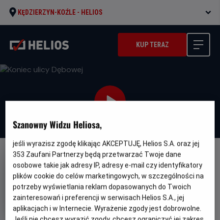
KĘDZIERZYN-KOŹLE -
HELIOS
KUP TERAZ
Szanowny Widzu Heliosa,
jeśli wyrazisz zgodę klikając AKCEPTUJĘ, Helios S.A. oraz jej
353
Zaufani Partnerzy będą przetwarzać Twoje dane
WKRÓTCE
osobowe takie jak adresy IP, adresy e-mail czy identyfikatory
Koniec ulicy Dębowej
plików cookie do celów marketingowych, w szczególności na
potrzeby wyświetlania reklam dopasowanych do Twoich
Oryginalny
Gatunek
The End of Oak Street
Thriller /
zainteresowań i preferencji w serwisach Helios S.A., jej
tytuł
Minim
Przygodowy / Akcja / Science fiction
Od
wiek
13 lat
aplikacjach i w Internecie. Wyrażenie zgody jest dobrowolne.
Czas
Kraj
99 min
USA (2026)
Jeśli nie chcesz wyrazić zgody, chcesz ograniczyć jej zakres