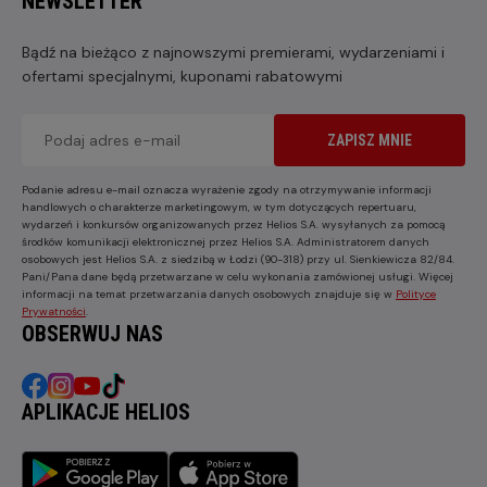
NEWSLETTER
Bądź na bieżąco z najnowszymi premierami, wydarzeniami i
ofertami specjalnymi, kuponami rabatowymi
ZAPISZ MNIE
Podanie adresu e-mail oznacza wyrażenie zgody na otrzymywanie informacji
handlowych o charakterze marketingowym, w tym dotyczących repertuaru,
wydarzeń i konkursów organizowanych przez Helios S.A. wysyłanych za pomocą
środków komunikacji elektronicznej przez Helios S.A. Administratorem danych
osobowych jest Helios S.A. z siedzibą w Łodzi (90-318) przy ul. Sienkiewicza 82/84.
Pani/Pana dane będą przetwarzane w celu wykonania zamówionej usługi. Więcej
informacji na temat przetwarzania danych osobowych znajduje się w
Polityce
Prywatności
.
OBSERWUJ NAS
APLIKACJE HELIOS