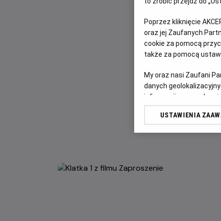
to zrobić przejdź do „
Poprzez kliknięcie AKCE
oraz jej Zaufanych Par
cookie za pomocą przyci
także za pomocą ustawi
My oraz nasi Zaufani P
danych geolokalizacyjny
informacji na urządzeniu
odbiorców i ulepszanie u
USTAWIENIA ZAA
Lista Zaufanych Partn