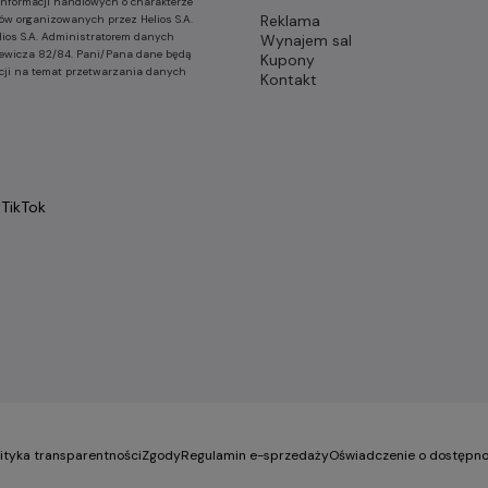
nformacji handlowych o charakterze
Reklama
ów organizowanych przez Helios S.A.
lios S.A. Administratorem danych
Wynajem sal
nkiewicza 82/84. Pani/Pana dane będą
Kupony
cji na temat przetwarzania danych
Kontakt
TikTok
lityka transparentności
Zgody
Regulamin e-sprzedaży
Oświadczenie o dostępno