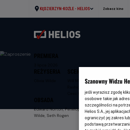
KĘDZIERZYN-KOŹLE -
HELIOS
Zobacz kino
PREMIERA
3 lipca 2026
REŻYSERIA
SCENARIUSZ
Szanowny Widzu Hel
Olivia Wilde
Will McCormack,
Rashida Jones,
jeśli wyrazisz zgodę kli
Cesc Gay
osobowe takie jak adresy
OBSADA
szczególności na potrz
Edward Norton, Penelope Cruz, Olivia
Helios S.A., jej aplikac
Wilde, Seth Rogen
ograniczyć jej zakres l
podstawą przetwarzania