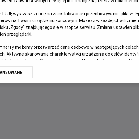
Ustawień Zaawansowanych”. Więcej informacji znajdziesz w dokumenci
OPIS FILMU
PTUJĘ wyrażasz zgodę na zainstalowanie i przechowywanie plików typu
tnerów na Twoim urządzeniu końcowym. Możesz w każdej chwili zmieni
sku „Zgody” znajdującego się w stopce serwisu. Zmiana ustawień pli
Joe i Angela są małżeństwem z kilkunastoletnim stażem. Z
eń przeglądarki.
wzorcowy: zgodne, spokojne życie w porządnej dzielnicy, u
pod powierzchnią kryją się wzajemne pretensje, drobne kon
artnerzy możemy przetwarzać dane osobowe w następujących celach
pewnego wieczoru Joe i Angela zapraszają na kolację parę
ch. Aktywne skanowanie charakterystyki urządzenia do celów identyf
przyjacielska rozmowa zaczyna zmieniać się w pełną dwuz
 lub dostęp do nich. Spersonalizowane reklamy i treści, pomiar reklam i
sług.
To, co dotąd skrywane, wychodzi na jaw, a niewypowiedzian
WANSOWANE
erów
niebezpiecznie realnych kształtów. Czy obie pary pójdą d