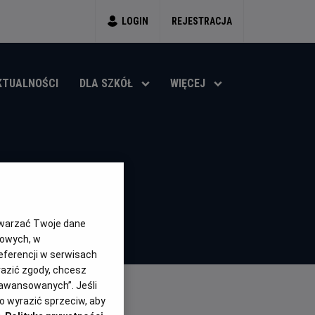
LOGIN
REJESTRACJA
KTUALNOŚCI
DLA SZKÓŁ
WIĘCEJ
7.9
OCENA HELIOS
twarzać Twoje dane
gowych, w
eferencji w serwisach
yrazić zgody, chcesz
aawansowanych”. Jeśli
 wyrazić sprzeciw, aby