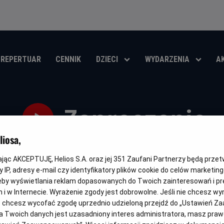
REPERTUAR
CENNIK
DZIECI
WYDARZENIA
A
Zaproszenie
iosa,
Oryginalny
Gatunek
Minimalny
Czas
Kraj
The Invite
Komedia
Od 15 lat
107 min
USA (2026)
tytuł
wiek
trwania
i
kając AKCEPTUJĘ, Helios S.A. oraz jej
351
Zaufani Partnerzy będą prze
rok
OBSERWUJ
 IP, adresy e-mail czy identyfikatory plików cookie do celów marketin
produkcji
eby wyświetlania reklam dopasowanych do Twoich zainteresowań i pr
jach i w Internecie. Wyrażenie zgody jest dobrowolne. Jeśli nie chcesz w
ub chcesz wycofać zgodę uprzednio udzieloną przejdź do „Ustawień Z
 Twoich danych jest uzasadniony interes administratora, masz prawo
NAPISY