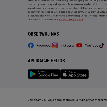
Podanie adresu e-mail oznacza wyrażenie zgody na otrzymywanie i
marketingowym, w tym dotyczących repertuaru, wydarzeń i konkurs
wysyłanych za pomocą środków komunikacji elektronicznej przez He
osobowych jest Helios S.A. z siedzibą w Łodzi (90-318) przy ul. Sie
przetwarzane w celu wykonania zamówionej usługi. Więcej informa
osobowych znajduje się w
Polityce Prywatności
.
OBSERWUJ NAS
Facebook
Instagram
YouTube
APLIKACJE HELIOS
Jak dbamy o Twoje dane osobowe
Polityka prywatności
Po