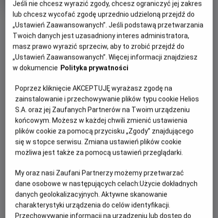
Jeśli nie chcesz wyrazić zgody, chcesz ograniczyć jej zakres
produkcji
lub chcesz wycofać zgodę uprzednio udzieloną przejdź do
OBSERWUJ
„Ustawień Zaawansowanych”. Jeśli podstawą przetwarzania
Twoich danych jest uzasadniony interes administratora,
masz prawo wyrazić sprzeciw, aby to zrobić przejdź do
WIĘCEJ SZCZEGÓŁÓW
PREMIERA
„Ustawień Zaawansowanych”. Więcej informacji znajdziesz
w dokumencie
Polityka prywatności
23 lutego 2024
REŻYSERIA
SCENARIUSZ
OPIS FILMU
Poprzez kliknięcie AKCEPTUJĘ wyrażasz zgodę na
Ethan Coen
Tricia Cooke, Ethan Coen
zainstalowanie i przechowywanie plików typu cookie Helios
OBSADA
Komedia opowie o Jamie, która opłakuje kolejne rozstanie z
S.A. oraz jej Zaufanych Partnerów na Twoim urządzeniu
dziewczyną oraz o jej za spokojnej przyjaciółce Marian,
Matt Damon, Pedro Pascal, Colman Domingo, Margaret
końcowym. Możesz w każdej chwili zmienić ustawienia
Qualley
która musi zmieni swój styl bycia.
plików cookie za pomocą przycisku „Zgody” znajdującego
się w stopce serwisu. Zmiana ustawień plików cookie
W poszukiwaniu nowego początku, dwójka wyruszy w
możliwa jest także za pomocą ustawień przeglądarki.
improwizowaną podróż do Tallahassee, ale sprawy szybko
się skomplikują, kiedy ich drogi skrzyżują się z grupą
My oraz nasi Zaufani Partnerzy możemy przetwarzać
nieudolnych przestępców.
dane osobowe w następujących celach:
Użycie dokładnych
danych geolokalizacyjnych. Aktywne skanowanie
charakterystyki urządzenia do celów identyfikacji.
Przechowywanie informacji na urządzeniu lub dostęp do