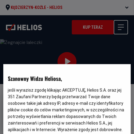
KĘDZIERZYN-KOŹLE -
HELIOS
KUP TERAZ
Szanowny Widzu Heliosa,
jeśli wyrazisz zgodę klikając AKCEPTUJĘ, Helios S.A. oraz jej
NAPISY
351
Zaufani Partnerzy będą przetwarzać Twoje dane
osobowe takie jak adresy IP, adresy e-mail czy identyfikatory
Żegnajcie laleczki
plików cookie do celów marketingowych, w szczególności na
Oryginalny
Gatunek
Minimalny
Drive-Away Dolls
Komedia
Od 15 lat
potrzeby wyświetlania reklam dopasowanych do Twoich
tytuł
Czas
Kraj
wiek
85 min
Wielka Brytania, USA (2023)
zainteresowań i preferencji w serwisach Helios S.A., jej
trwania
i
6.2
OCENA HELIOS
aplikacjach i w Internecie. Wyrażenie zgody jest dobrowolne.
rok