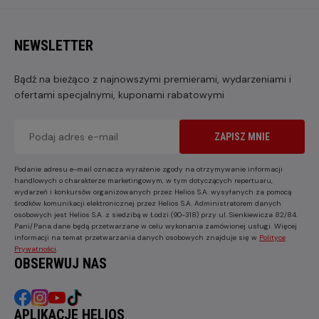
NEWSLETTER
Bądź na bieżąco z najnowszymi premierami, wydarzeniami i
ofertami specjalnymi, kuponami rabatowymi
ZAPISZ MNIE
Podanie adresu e-mail oznacza wyrażenie zgody na otrzymywanie informacji
handlowych o charakterze marketingowym, w tym dotyczących repertuaru,
wydarzeń i konkursów organizowanych przez Helios S.A. wysyłanych za pomocą
środków komunikacji elektronicznej przez Helios S.A. Administratorem danych
osobowych jest Helios S.A. z siedzibą w Łodzi (90-318) przy ul. Sienkiewicza 82/84.
Pani/Pana dane będą przetwarzane w celu wykonania zamówionej usługi. Więcej
informacji na temat przetwarzania danych osobowych znajduje się w
Polityce
Prywatności
.
OBSERWUJ NAS
APLIKACJE HELIOS