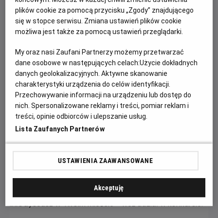
plików cookie za pomocą przycisku „Zgody” znajdującego
się w stopce serwisu. Zmiana ustawień plików cookie
możliwa jest także za pomocą ustawień przeglądarki.
My oraz nasi Zaufani Partnerzy możemy przetwarzać
dane osobowe w następujących celach:
Użycie dokładnych
danych geolokalizacyjnych. Aktywne skanowanie
charakterystyki urządzenia do celów identyfikacji.
Przechowywanie informacji na urządzeniu lub dostęp do
Wielka wyprzedaż filmowych gadżetów w
nich. Spersonalizowane reklamy i treści, pomiar reklam i
treści, opinie odbiorców i ulepszanie usług.
kinach Helios!
Lista Zaufanych Partnerów
W kinach Helios trwa wyprzedaż merchu kinowego, a
rabaty sięgają nawet 60%!
USTAWIENIA ZAAWANSOWANE
Czytaj więcej
Akceptuję