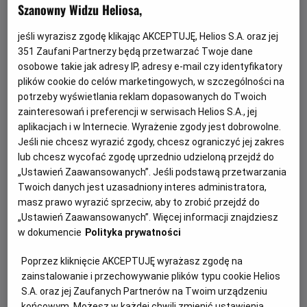
Szanowny Widzu Heliosa,
jeśli wyrazisz zgodę klikając AKCEPTUJĘ, Helios S.A. oraz jej
351
Zaufani Partnerzy będą przetwarzać Twoje dane
osobowe takie jak adresy IP, adresy e-mail czy identyfikatory
plików cookie do celów marketingowych, w szczególności na
potrzeby wyświetlania reklam dopasowanych do Twoich
zainteresowań i preferencji w serwisach Helios S.A., jej
aplikacjach i w Internecie. Wyrażenie zgody jest dobrowolne.
Jeśli nie chcesz wyrazić zgody, chcesz ograniczyć jej zakres
Gwiazdozbiór Psa - bilety już w
lub chcesz wycofać zgodę uprzednio udzieloną przejdź do
sprzedaży!
„Ustawień Zaawansowanych”. Jeśli podstawą przetwarzania
Twoich danych jest uzasadniony interes administratora,
Przeżyj emocjonującą historię o odwadze, przetrwaniu i
masz prawo wyrazić sprzeciw, aby to zrobić przejdź do
poszukiwaniu nadziei w postapokaliptycznym świecie.
„Ustawień Zaawansowanych”. Więcej informacji znajdziesz
w dokumencie
Polityka prywatności
Czytaj więcej
Poprzez kliknięcie AKCEPTUJĘ wyrażasz zgodę na
zainstalowanie i przechowywanie plików typu cookie Helios
S.A. oraz jej Zaufanych Partnerów na Twoim urządzeniu
końcowym. Możesz w każdej chwili zmienić ustawienia