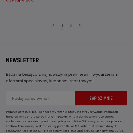
1
2
NEWSLETTER
Bądź na bieżąco z najnowszymi premierami, wydarzeniami i
ofertami specjalnymi, kuponami rabatowymi
ZAPISZ MNIE
Podanie adresu e-mail oznacza wyrażenie zgody na otrzymywanie informacji
handlowych o charakterze marketingowym, w tym dotyczących repertuaru,
wydarzeń i konkursów organizowanych przez Helios S.A. wysyłanych za pomocą
środków komunikacji elektronicznej przez Helios S.A. Administratorem danych
osobowych jest Helios S.A. z siedzibą w Łodzi (90-318) przy ul. Sienkiewicza 82/84.