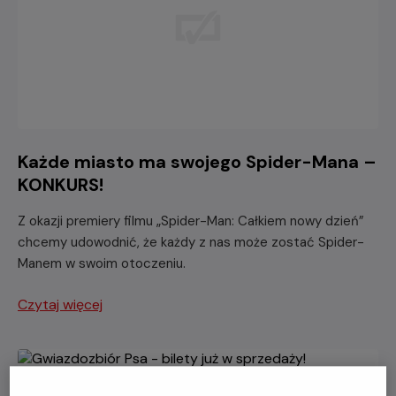
Każde miasto ma swojego Spider-Mana –
KONKURS!
Z okazji premiery filmu „Spider-Man: Całkiem nowy dzień”
chcemy udowodnić, że każdy z nas może zostać Spider-
Manem w swoim otoczeniu.
Czytaj więcej