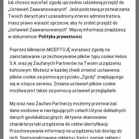
tytuł
Minimalny
Familijny / Akcja
Od 7 lat
lub chcesz wycofać zgodę uprzednio udzieloną przejdź do
Czas
Kraj
wiek
84 min
USA
„Ustawień Zaawansowanych”. Jeśli podstawą przetwarzania
trwania
i
OBSERWUJ
Twoich danych jest uzasadniony interes administratora,
rok
produkcji
masz prawo wyrazić sprzeciw, aby to zrobić przejdź do
„Ustawień Zaawansowanych”. Więcej informacji znajdziesz
WIĘCEJ SZCZEGÓŁÓW
PREMIERA
w dokumencie
Polityka prywatności
OPIS FILMU
29 maja 2021
Poprzez kliknięcie AKCEPTUJĘ wyrażasz zgodę na
REŻYSERIA
SCENARIUSZ
zainstalowanie i przechowywanie plików typu cookie Helios
Mija 10 lat od stworzenia zaawansowanego
Sean McNamara
Scott Bindley
S.A. oraz jej Zaufanych Partnerów na Twoim urządzeniu
międzygatunkowego systemu ochrony, opracowanego i
OBSADA
końcowym. Możesz w każdej chwili zmienić ustawienia
monitorowanego zarówno przez koty, jak i psy. Jego celem
Sarah Giles, Max Greenfield, George Lopez
plików cookie za pomocą przycisku „Zgody” znajdującego
jest utrzymanie pokoju w przypadku sporów. Ale pewien
się w stopce serwisu. Zmiana ustawień plików cookie
złoczyńca, spec od techniki, włamuje się do sieci
możliwa jest także za pomocą ustawień przeglądarki.
bezprzewodowych. Przejmuje kontrolę nad
częstotliwościami, słyszanymi tylko przez zwierzęta,
My oraz nasi Zaufani Partnerzy możemy przetwarzać
doprowadzając do konfliktu. Globalna wojna między psami a
dane osobowe w następujących celach:
Użycie dokładnych
danych geolokalizacyjnych. Aktywne skanowanie
kotami ZNOWU WYBUCHA. Zespół początkujących i
charakterystyki urządzenia do celów identyfikacji.
niedoświadczonych agentów będzie musiał zawierzyć
Przechowywanie informacji na urządzeniu lub dostęp do
starym, dobrym zwierzęcym instynktom w celu
nich. Spersonalizowane reklamy i treści, pomiar reklam i