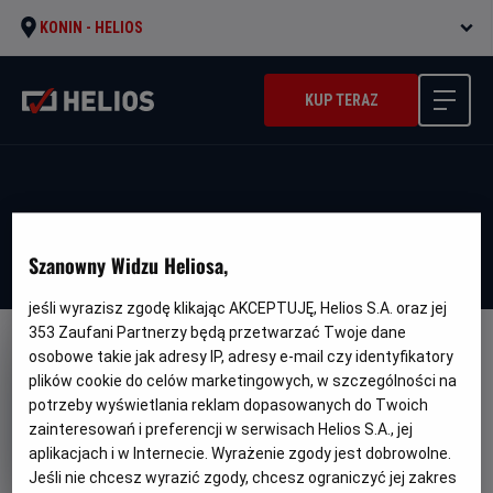
KONIN -
HELIOS
KUP TERAZ
Szanowny Widzu Heliosa,
jeśli wyrazisz zgodę klikając AKCEPTUJĘ, Helios S.A. oraz jej
353
Zaufani Partnerzy będą przetwarzać Twoje dane
osobowe takie jak adresy IP, adresy e-mail czy identyfikatory
plików cookie do celów marketingowych, w szczególności na
potrzeby wyświetlania reklam dopasowanych do Twoich
zainteresowań i preferencji w serwisach Helios S.A., jej
Psy i koty 3: Łapa w łapę
aplikacjach i w Internecie. Wyrażenie zgody jest dobrowolne.
Oryginalny
Gatunek
Cats & Dogs 3: Paws Unite
Komedia /
Jeśli nie chcesz wyrazić zgody, chcesz ograniczyć jej zakres