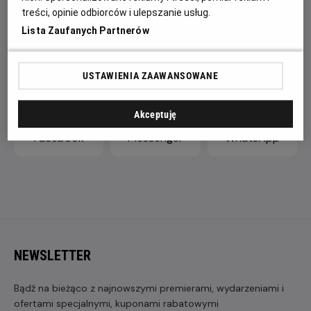
przywrócenia powszechnego porządku i pokoju między
treści, opinie odbiorców i ulepszanie usług.
dwoma gatunkami.
Lista Zaufanych Partnerów
ZAPROŚ ZNAJOMYCH
USTAWIENIA ZAAWANSOWANE
Akceptuję
Facebook
Messenger
WhatsApp
NEWSLETTER
Bądź na bieżąco z najnowszymi premierami, wydarzeniami i
ofertami specjalnymi, kuponami rabatowymi