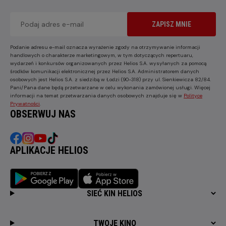
ZAPISZ MNIE
Podanie adresu e-mail oznacza wyrażenie zgody na otrzymywanie informacji
handlowych o charakterze marketingowym, w tym dotyczących repertuaru,
wydarzeń i konkursów organizowanych przez Helios S.A. wysyłanych za pomocą
środków komunikacji elektronicznej przez Helios S.A. Administratorem danych
osobowych jest Helios S.A. z siedzibą w Łodzi (90-318) przy ul. Sienkiewicza 82/84.
Pani/Pana dane będą przetwarzane w celu wykonania zamówionej usługi. Więcej
informacji na temat przetwarzania danych osobowych znajduje się w
Polityce
Prywatności
.
OBSERWUJ NAS
APLIKACJE HELIOS
SIEĆ KIN HELIOS
TWOJE KINO