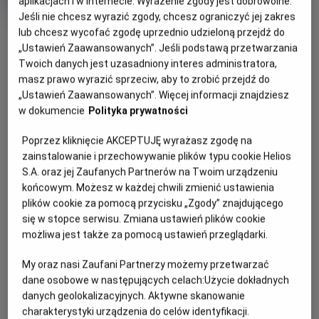
aplikacjach i w Internecie. Wyrażenie zgody jest dobrowolne.
OCENA HELIOS
rok
Jeśli nie chcesz wyrazić zgody, chcesz ograniczyć jej zakres
produkcji
OBSERWUJ
lub chcesz wycofać zgodę uprzednio udzieloną przejdź do
„Ustawień Zaawansowanych”. Jeśli podstawą przetwarzania
Twoich danych jest uzasadniony interes administratora,
WIĘCEJ SZCZEGÓŁÓW
masz prawo wyrazić sprzeciw, aby to zrobić przejdź do
PREMIERA
„Ustawień Zaawansowanych”. Więcej informacji znajdziesz
11 października 2024
w dokumencie
Polityka prywatności
REŻYSERIA
SCENARIUSZ
OPIS FILMU
Anna Kendrick
Ian MacAllister McDonald
Poprzez kliknięcie AKCEPTUJĘ wyrażasz zgodę na
OBSADA
Młoda i obiecująca aktorka Cheryl chce rozkręcić swoją
zainstalowanie i przechowywanie plików typu cookie Helios
karierę, ale póki co jedyną propozycją dla niej jest udział w
S.A. oraz jej Zaufanych Partnerów na Twoim urządzeniu
Anna Kendrick, Tony Hale, Kelley Jakle
końcowym. Możesz w każdej chwili zmienić ustawienia
programie randkowym „The Dating Game”. Z braku innych
plików cookie za pomocą przycisku „Zgody” znajdującego
opcji decyduje się wziąć w nim udział. Jednym z trzech
się w stopce serwisu. Zmiana ustawień plików cookie
uczestników programu jest przystojny Rodney Alcala,
możliwa jest także za pomocą ustawień przeglądarki.
którego ujmujący sposób bycia i inteligentne odpowiedzi
bardzo podobają się Cheryl. Dziewczyna jednak nie wie, że
My oraz nasi Zaufani Partnerzy możemy przetwarzać
atrakcyjny i pozornie łagodny mężczyzna jest tak
dane osobowe w następujących celach:
Użycie dokładnych
naprawdę psychopatycznym mordercą z obsesją na
danych geolokalizacyjnych. Aktywne skanowanie
punkcie młodych i naiwnych kobiet. Kiedy oboje spotykają
charakterystyki urządzenia do celów identyfikacji.