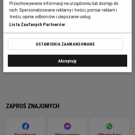
się studiu – Alcala jest właśnie u szczytu swojej krwawej
Przechowywanie informacji na urządzeniu lub dostęp do
„kariery”.
nich. Spersonalizowane reklamy i treści, pomiar reklam i
treści, opinie odbiorców i ulepszanie usług.
Lista Zaufanych Partnerów
USTAWIENIA ZAAWANSOWANE
Akceptuję
ZAPROŚ ZNAJOMYCH
Facebook
Messenger
WhatsApp