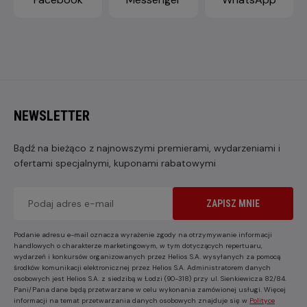
NEWSLETTER
Bądź na bieżąco z najnowszymi premierami, wydarzeniami i
ofertami specjalnymi, kuponami rabatowymi
ZAPISZ MNIE
Podanie adresu e-mail oznacza wyrażenie zgody na otrzymywanie informacji
handlowych o charakterze marketingowym, w tym dotyczących repertuaru,
wydarzeń i konkursów organizowanych przez Helios S.A. wysyłanych za pomocą
środków komunikacji elektronicznej przez Helios S.A. Administratorem danych
osobowych jest Helios S.A. z siedzibą w Łodzi (90-318) przy ul. Sienkiewicza 82/84.
Pani/Pana dane będą przetwarzane w celu wykonania zamówionej usługi. Więcej
informacji na temat przetwarzania danych osobowych znajduje się w
Polityce