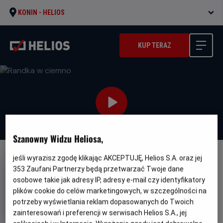
KONIN -
HELIOS
KUP TERAZ
Szanowny Widzu Heliosa,
jeśli wyrazisz zgodę klikając AKCEPTUJĘ, Helios S.A. oraz jej
NAPISY
353
Zaufani Partnerzy będą przetwarzać Twoje dane
Randka w ciemno
osobowe takie jak adresy IP, adresy e-mail czy identyfikatory
plików cookie do celów marketingowych, w szczególności na
Oryginalny
Gatunek
Woman of the Hour
Dramat / Kryminał
tytuł
Minimalny
potrzeby wyświetlania reklam dopasowanych do Twoich
Od 15 lat
Czas
wiek
Kraj
95 min
USA (2024)
zainteresowań i preferencji w serwisach Helios S.A., jej
trwania
i
6.8