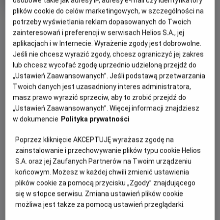
osobowe takie jak adresy IP, adresy e-mail czy identyfikatory
Czas
Kraj
wiek
145 min
USA (2026)
trwania
i
8.3
plików cookie do celów marketingowych, w szczególności na
OCENA HELIOS
rok
OBSERWUJ
potrzeby wyświetlania reklam dopasowanych do Twoich
produkcji
zainteresowań i preferencji w serwisach Helios S.A., jej
aplikacjach i w Internecie. Wyrażenie zgody jest dobrowolne.
Jeśli nie chcesz wyrazić zgody, chcesz ograniczyć jej zakres
WIĘCEJ SZCZEGÓŁÓW
PREMIERA
lub chcesz wycofać zgodę uprzednio udzieloną przejdź do
31 lipca 2026
„Ustawień Zaawansowanych”. Jeśli podstawą przetwarzania
REŻYSERIA
SCENARIUSZ
GODZINY SEANSÓW
Twoich danych jest uzasadniony interes administratora,
Destin Daniel Cretton
Chris McKenna, Erik
masz prawo wyrazić sprzeciw, aby to zrobić przejdź do
DZISIAJ, 6 SIERPNIA 2026
Sommers
„Ustawień Zaawansowanych”. Więcej informacji znajdziesz
DZISIAJ,
OBSADA
w dokumencie
Polityka prywatności
6
10:15
11:00
Zendaya, Tom Holland, Jon Bernthal, Sadie Sink, Mark Ruffalo,
SIERPNIA
2D, dubbing
2D, dubbing
Poprzez kliknięcie AKCEPTUJĘ wyrażasz zgodę na
Jacob Batalon, Tramell Tillman, Michael Mando
2026
zainstalowanie i przechowywanie plików typu cookie Helios
13:30
14:20
S.A. oraz jej Zaufanych Partnerów na Twoim urządzeniu
3D, dubbing
2D, napisy
końcowym. Możesz w każdej chwili zmienić ustawienia
plików cookie za pomocą przycisku „Zgody” znajdującego
16:45
17:30
się w stopce serwisu. Zmiana ustawień plików cookie
możliwa jest także za pomocą ustawień przeglądarki.
2D, napisy
2D, dubbing