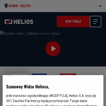
KONIN -
HELIOS
KUP TERAZ
DUBBING
NAPISY
PREMIERA
Spider-Man. Całkiem nowy
Szanowny Widzu Heliosa,
dzień
jeśli wyrazisz zgodę klikając AKCEPTUJĘ, Helios S.A. oraz jej
Oryginalny
Gatunek
Spider-Man: Brand New Day
Fantasy /
351
Zaufani Partnerzy będą przetwarzać Twoje dane
tytuł
Minimalny
Przygodowy / Akcja
Od 13 lat