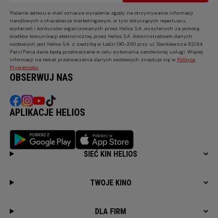
Podanie adresu e-mail oznacza wyrażenie zgody na otrzymywanie informacji
handlowych o charakterze marketingowym, w tym dotyczących repertuaru,
wydarzeń i konkursów organizowanych przez Helios S.A. wysyłanych za pomocą
środków komunikacji elektronicznej przez Helios S.A. Administratorem danych
osobowych jest Helios S.A. z siedzibą w Łodzi (90-318) przy ul. Sienkiewicza 82/84.
Pani/Pana dane będą przetwarzane w celu wykonania zamówionej usługi. Więcej
informacji na temat przetwarzania danych osobowych znajduje się w
Polityce
Prywatności
.
OBSERWUJ NAS
APLIKACJE HELIOS
SIEĆ KIN HELIOS
TWOJE KINO
DLA FIRM