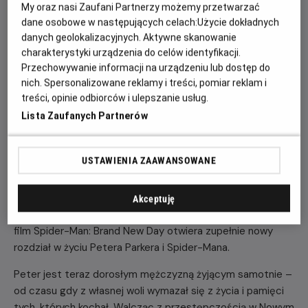
My oraz nasi Zaufani Partnerzy możemy przetwarzać
18:45
20:45
dane osobowe w następujących celach:
Użycie dokładnych
2D, dubbing
2D, napisy
danych geolokalizacyjnych. Aktywne skanowanie
charakterystyki urządzenia do celów identyfikacji.
21:30
Przechowywanie informacji na urządzeniu lub dostęp do
2D, napisy
nich. Spersonalizowane reklamy i treści, pomiar reklam i
treści, opinie odbiorców i ulepszanie usług.
Lista Zaufanych Partnerów
POKAŻ KOLEJNE DNI
USTAWIENIA ZAAWANSOWANE
OPIS FILMU
Akceptuję
Po światowym sukcesie Spider-Man: Bez drogi do domu,
film Spider-Man: Brand New Day otwiera zupełnie nowy
rozdział w życiu Petera Parkera i Spider-Mana.
Peter jest teraz dorosłym mężczyzną żyjącym samotnie –
od czasu gdy z własnej woli wymazał się z życia i pamięci
tych, których kochał. Walcząc z przestępczością w Nowym