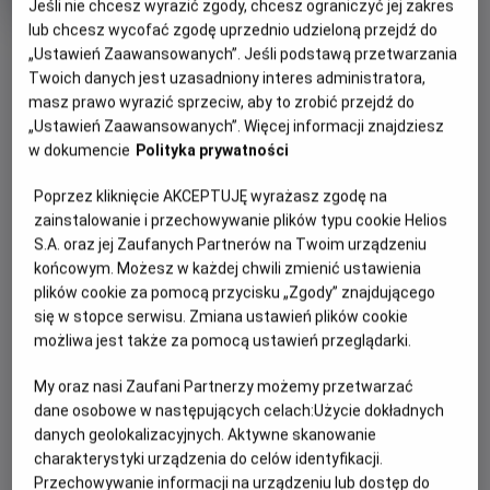
Jeśli nie chcesz wyrazić zgody, chcesz ograniczyć jej zakres
produkcji
lub chcesz wycofać zgodę uprzednio udzieloną przejdź do
OBSERWUJ
„Ustawień Zaawansowanych”. Jeśli podstawą przetwarzania
Twoich danych jest uzasadniony interes administratora,
masz prawo wyrazić sprzeciw, aby to zrobić przejdź do
WIĘCEJ SZCZEGÓŁÓW
PREMIERA
„Ustawień Zaawansowanych”. Więcej informacji znajdziesz
w dokumencie
Polityka prywatności
1 lipca 2015
REŻYSERIA
SCENARIUSZ
OPIS FILMU
Poprzez kliknięcie AKCEPTUJĘ wyrażasz zgodę na
Pete Docter, Ronaldo Del
Pete Docter, Meg LeFauve,
zainstalowanie i przechowywanie plików typu cookie Helios
Carmen
Josh Cooley
Kiedy Riley wraz z rodzicami opuszcza rodzinne strony i
S.A. oraz jej Zaufanych Partnerów na Twoim urządzeniu
OBSADA
przenosi się do San Francisco, usiłuje dostosować się do
końcowym. Możesz w każdej chwili zmienić ustawienia
Małgorzata Socha, Maja Ostaszewska, Kinga Preis, Cezary
nowej sytuacji. Jak każdym z nas, bohaterką kierują emocje:
plików cookie za pomocą przycisku „Zgody” znajdującego
Pazura, Szymon Kuśmider
Radość, Strach, Gniew, Odraza i Smutek. Dorastanie bywa
się w stopce serwisu. Zmiana ustawień plików cookie
możliwa jest także za pomocą ustawień przeglądarki.
trudne, także dla Riley. Chociaż Radość robi wszystko, by
utrzymać pozytywną atmosferę, dziewczynce nie jest
My oraz nasi Zaufani Partnerzy możemy przetwarzać
łatwo odnaleźć się w nowym mieście, domu i szkole…
dane osobowe w następujących celach:
Użycie dokładnych
danych geolokalizacyjnych. Aktywne skanowanie
charakterystyki urządzenia do celów identyfikacji.
Przechowywanie informacji na urządzeniu lub dostęp do