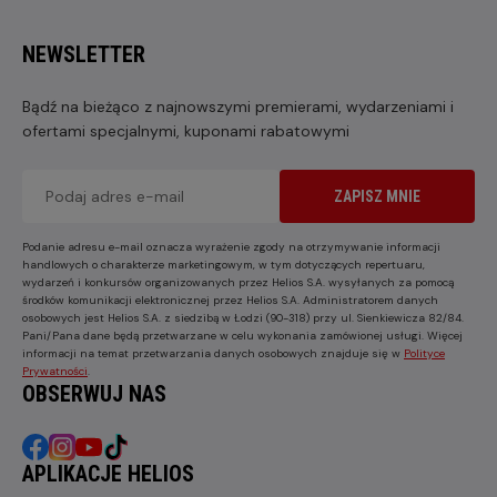
NEWSLETTER
Bądź na bieżąco z najnowszymi premierami, wydarzeniami i
ofertami specjalnymi, kuponami rabatowymi
ZAPISZ MNIE
Podanie adresu e-mail oznacza wyrażenie zgody na otrzymywanie informacji
handlowych o charakterze marketingowym, w tym dotyczących repertuaru,
wydarzeń i konkursów organizowanych przez Helios S.A. wysyłanych za pomocą
środków komunikacji elektronicznej przez Helios S.A. Administratorem danych
osobowych jest Helios S.A. z siedzibą w Łodzi (90-318) przy ul. Sienkiewicza 82/84.
Pani/Pana dane będą przetwarzane w celu wykonania zamówionej usługi. Więcej
informacji na temat przetwarzania danych osobowych znajduje się w
Polityce
Prywatności
.
OBSERWUJ NAS
APLIKACJE HELIOS