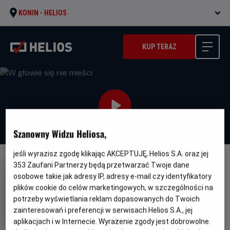
KONIN -
HELIOS
KUP TERAZ
Szanowny Widzu Heliosa,
jeśli wyrazisz zgodę klikając AKCEPTUJĘ, Helios S.A. oraz jej
353
Zaufani Partnerzy będą przetwarzać Twoje dane
DUBBING
osobowe takie jak adresy IP, adresy e-mail czy identyfikatory
W głowie się nie mieści
plików cookie do celów marketingowych, w szczególności na
Oryginalny
Gatunek
potrzeby wyświetlania reklam dopasowanych do Twoich
Inside Out
Animowany
tytuł
Czas
Kraj
101 min
USA (2015)
zainteresowań i preferencji w serwisach Helios S.A., jej
trwania
i
aplikacjach i w Internecie. Wyrażenie zgody jest dobrowolne.
rok