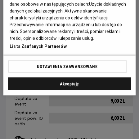
dane osobowe w następujących celach:
Użycie dokładnych
„Drugie życie” to zdobywca nagrody publiczności festiwalu
danych geolokalizacyjnych. Aktywne skanowanie
w Wenecji. W roli głównej zachwycająca Carmen Maura,
charakterystyki urządzenia do celów identyfikacji.
Przechowywanie informacji na urządzeniu lub dostęp do
ikona filmów Almodóvara.
nich. Spersonalizowane reklamy i treści, pomiar reklam i
treści, opinie odbiorców i ulepszanie usług.
Lista Zaufanych Partnerów
CENNIK
USTAWIENIA ZAAWANSOWANE
14 dni +
8-13 dni
4-7 dni
do seansu
do seansu
do seansu
Bilet Kina
Akceptuję
21,90 ZŁ
25,90 ZŁ
28,90 ZŁ
Kobiet
Dopłata za
9,00 ZŁ
event
Dopłata za
6,00 ZŁ
event pow. 10
osób