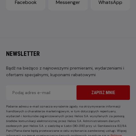
Facebook
Messenger
WhatsApp
NEWSLETTER
Bądź na bieżąco z najnowszymi premierami, wydarzeniami i
ofertami specjalnymi, kuponami rabatowymi
ZAPISZ MNIE
Podanie adresu e-mail oznacza wyrażenie zgody na otrzymywanie informacji
handlowych o charakterze marketingowym, w tym dotyczących repertuaru,
wydarzeń i konkursów organizowanych przez Helios S.A. wysyłanych za pomocą
środków komunikacji elektronicznej przez Helios S.A. Administratorem danych
osobowych jest Helios S.A. z siedzibą w Łodzi (90-318) przy ul. Sienkiewicza 82/84.
Pani/Pana dane będą przetwarzane w celu wykonania zamówionej usługi. Więcej
informacji na temat przetwarzania danych osobowych znajduje się w
Polityce