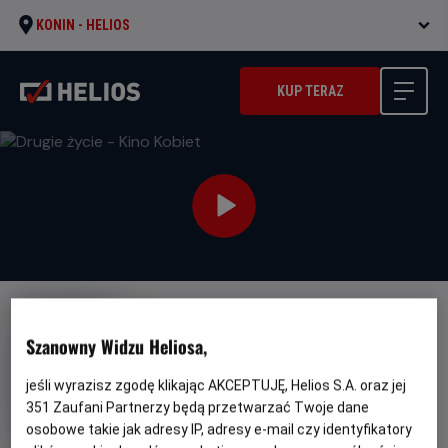
KONIN -
HELIOS
KUP TERAZ
Szanowny Widzu Heliosa,
jeśli wyrazisz zgodę klikając AKCEPTUJĘ, Helios S.A. oraz jej
Drugie życie - Kino Kobiet
351
Zaufani Partnerzy będą przetwarzać Twoje dane
osobowe takie jak adresy IP, adresy e-mail czy identyfikatory
Oryginalny
Gatunek
Minimal
Calle Malaga
Dramat / Romans
Od