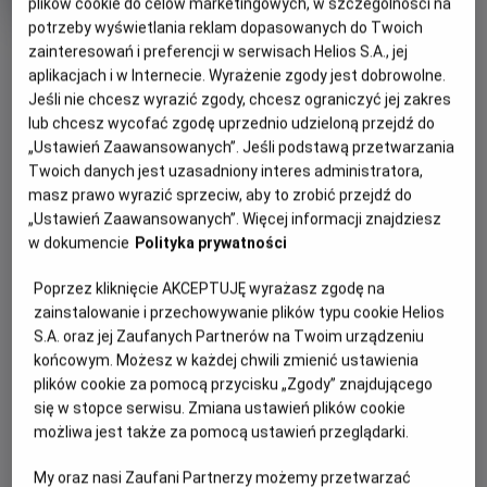
tytuł
wiek
15 lat
plików cookie do celów marketingowych, w szczególności na
Czas
176 min
potrzeby wyświetlania reklam dopasowanych do Twoich
trwania
7.1
OBSERWUJ
OCENA HELIOS
zainteresowań i preferencji w serwisach Helios S.A., jej
aplikacjach i w Internecie. Wyrażenie zgody jest dobrowolne.
Jeśli nie chcesz wyrazić zgody, chcesz ograniczyć jej zakres
WIĘCEJ SZCZEGÓŁÓW
lub chcesz wycofać zgodę uprzednio udzieloną przejdź do
REŻYSERIA
SCENARIUSZ
„Ustawień Zaawansowanych”. Jeśli podstawą przetwarzania
OPIS WYDARZENIA
Maryam Touzani
Maryam Touzani, Nabil
Twoich danych jest uzasadniony interes administratora,
Ayouch
masz prawo wyrazić sprzeciw, aby to zrobić przejdź do
OBSADA
Nigdy nie jest za późno, by zacząć od nowa. Emanujący
„Ustawień Zaawansowanych”. Więcej informacji znajdziesz
optymizmem i pogodą ducha portret dojrzałej kobiety,
Carmen Maura, Marta Etura, Ahmed Boulane
w dokumencie
Polityka prywatności
która robi wszystko, by ocalić swój dom i siebie.
Poprzez kliknięcie AKCEPTUJĘ wyrażasz zgodę na
María Ángeles od 40 lat mieszka w słonecznym
zainstalowanie i przechowywanie plików typu cookie Helios
apartamencie w marokańskim Tangerze. Gdy zostaje
S.A. oraz jej Zaufanych Partnerów na Twoim urządzeniu
zmuszona do jego opuszczenia, nie potrafi się z tym
końcowym. Możesz w każdej chwili zmienić ustawienia
pogodzić. To, co początkowo wydaje się bolesną
plików cookie za pomocą przycisku „Zgody” znajdującego
koniecznością, nieoczekiwanie staje się jednak nowym
się w stopce serwisu. Zmiana ustawień plików cookie
początkiem. W życiu Marii Ángeles pojawia się miejsce
możliwa jest także za pomocą ustawień przeglądarki.
zarówno na nowych przyjaciół, jak i na niespodziewaną
My oraz nasi Zaufani Partnerzy możemy przetwarzać
miłość.