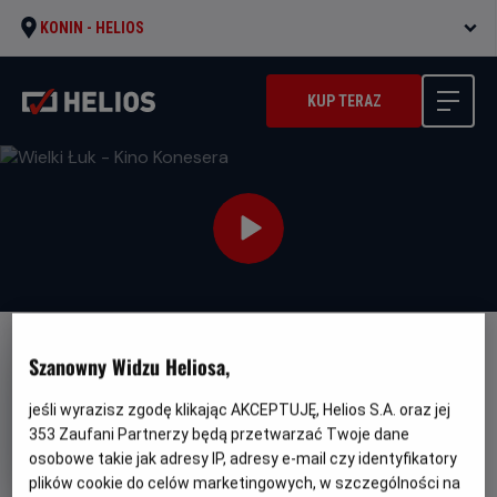
KONIN -
HELIOS
KUP TERAZ
Szanowny Widzu Heliosa,
jeśli wyrazisz zgodę klikając AKCEPTUJĘ, Helios S.A. oraz jej
353
Zaufani Partnerzy będą przetwarzać Twoje dane
Wielki Łuk - Kino Konesera
osobowe takie jak adresy IP, adresy e-mail czy identyfikatory
Oryginalny
Gatunek
L'inconnu de la Grande Arche
plików cookie do celów marketingowych, w szczególności na