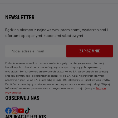
NEWSLETTER
Bądź na bieżąco z najnowszymi premierami, wydarzeniami i
ofertami specjalnymi, kuponami rabatowymi
ZAPISZ MNIE
Podanie adresu e-mail oznacza wyrażenie zgody na otrzymywanie informacji
handlowych o charakterze marketingowym, w tym dotyczących repertuaru,
wydarzeń i konkursów organizowanych przez Helios S.A. wysyłanych za pomocą
środków komunikacji elektronicznej przez Helios S.A. Administratorem danych
osobowych jest Helios S.A. z siedzibą w Łodzi (90-318) przy ul. Sienkiewicza 82/84.
Pani/Pana dane będą przetwarzane w celu wykonania zamówionej usługi. Więcej
informacji na temat przetwarzania danych osobowych znajduje się w
Polityce
Prywatności
.
OBSERWUJ NAS
APLIKACJE HELIOS