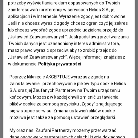
tytuł
Minimalny
Komediodramat
Od 15 lat
potrzeby wyświetlania reklam dopasowanych do Twoich
Czas
wiek
114 min
zainteresowań i preferencji w serwisach Helios S.A., jej
trwania
OBSERWUJ
aplikacjach i w Internecie. Wyrażenie zgody jest dobrowolne.
Jeśli nie chcesz wyrazić zgody, chcesz ograniczyć jej zakres
lub chcesz wycofać zgodę uprzednio udzieloną przejdź do
WIĘCEJ SZCZEGÓŁÓW
REŻYSERIA
SCENARIUSZ
„Ustawień Zaawansowanych”. Jeśli podstawą przetwarzania
OPIS WYDARZENIA
Twoich danych jest uzasadniony interes administratora,
Stéphane Demoustier
Stéphane Demoustier
masz prawo wyrazić sprzeciw, aby to zrobić przejdź do
OBSADA
„Ustawień Zaawansowanych”. Więcej informacji znajdziesz
Poruszająca i pełna humoru prawdziwa historia z
Sidse Babett Knudsen, Claes Bang, Xavier Dolan, Swann
w dokumencie
Polityka prywatności
gwiazdorską obsadą.
Arlaud, Michel Fau
Poprzez kliknięcie AKCEPTUJĘ wyrażasz zgodę na
Rok 1982, anonimowy wykładowca i pasjonat wędkarstwa w
zainstalowanie i przechowywanie plików typu cookie Helios
średnim wieku, Johann Otto von Spreckelsen – sensacyjnie
S.A. oraz jej Zaufanych Partnerów na Twoim urządzeniu
wygrywa najważniejszy konkurs architektoniczny na
końcowym. Możesz w każdej chwili zmienić ustawienia
świecie. Teraz na oczach całego świata będzie wykuwał
plików cookie za pomocą przycisku „Zgody” znajdującego
swoje magnum opus – „nowy Łuk Triumfalny”, symbol
się w stopce serwisu. Zmiana ustawień plików cookie
postępu, braterstwa i rodzącej się ery pokoju. Na jego
możliwa jest także za pomocą ustawień przeglądarki.
drodze stanie jednak nie tylko własna bezkompromisowość
i perfekcjonizm, ale także polityczne naciski i
My oraz nasi Zaufani Partnerzy możemy przetwarzać
biurokratyczna machina.
dane osobowe w następujących celach:
Użycie dokładnych