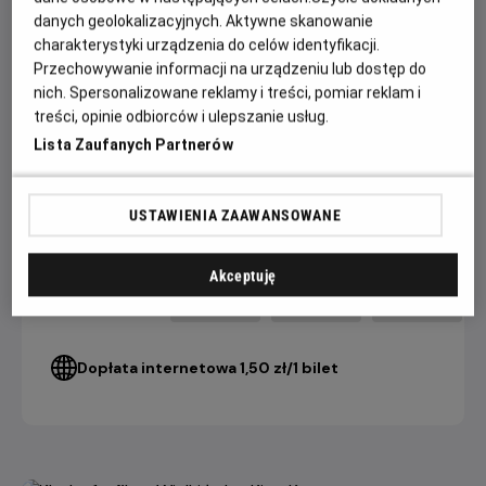
danych geolokalizacyjnych. Aktywne skanowanie
W obsadzie m.in. jedyny w swoim rodzaju Xavier Dolan,
charakterystyki urządzenia do celów identyfikacji.
magnetyczny Swann Arlaud (adwokat z „Anatomii upadku”)
Przechowywanie informacji na urządzeniu lub dostęp do
i wybuchowy Claes Bang („The Square”).
nich. Spersonalizowane reklamy i treści, pomiar reklam i
treści, opinie odbiorców i ulepszanie usług.
Lista Zaufanych Partnerów
CENNIK
USTAWIENIA ZAAWANSOWANE
4 DNI+
3 DNI
2 DNI
do seansu
do seansu
do seansu
Akceptuję
21,90 ZŁ
25,90 ZŁ
28,90 ZŁ
Bilet Konesera
Dopłata internetowa 1,50 zł/1 bilet