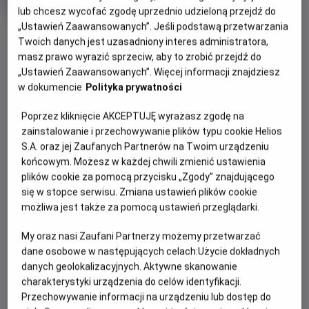
OCENA HELIOS
rok
lub chcesz wycofać zgodę uprzednio udzieloną przejdź do
produkcji
„Ustawień Zaawansowanych”. Jeśli podstawą przetwarzania
OBSERWUJ
Twoich danych jest uzasadniony interes administratora,
masz prawo wyrazić sprzeciw, aby to zrobić przejdź do
„Ustawień Zaawansowanych”. Więcej informacji znajdziesz
WIĘCEJ SZCZEGÓŁÓW
PREMIERA
w dokumencie
Polityka prywatności
26 lipca 2024
REŻYSERIA
SCENARIUSZ
OPIS FILMU
Poprzez kliknięcie AKCEPTUJĘ wyrażasz zgodę na
zainstalowanie i przechowywanie plików typu cookie Helios
Shawn Levy
Ryan Raynolds, Shawn Levy,
S.A. oraz jej Zaufanych Partnerów na Twoim urządzeniu
Rhett Reese, Zeb Wells, Paul
Ryan Reynolds i Hugh Jackman powracają w rolach
końcowym. Możesz w każdej chwili zmienić ustawienia
Wernick
kultowych superbohaterów! Deadpool & Wolverine w
plików cookie za pomocą przycisku „Zgody” znajdującego
OBSADA
reżyserii Shawna Levy’ego trafi na ekrany polskich kin już 26
się w stopce serwisu. Zmiana ustawień plików cookie
Ryan Raynolds, Hugh Jackman, Matthew Macfadyen
lipca
możliwa jest także za pomocą ustawień przeglądarki.
My oraz nasi Zaufani Partnerzy możemy przetwarzać
dane osobowe w następujących celach:
Użycie dokładnych
danych geolokalizacyjnych. Aktywne skanowanie
charakterystyki urządzenia do celów identyfikacji.
Przechowywanie informacji na urządzeniu lub dostęp do