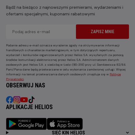
Bądź na bieżąco z najnowszymi premierami, wydarzeniami i
ofertami specjalnymi, kuponami rabatowymi
ZAPISZ MNIE
Podanie adresu e-mail oznacza wyrażenie zgody na otrzymywanie informacji
handlowych o charakterze marketingowym, w tym dotyczących repertuaru,
wydarzeń i konkursów organizowanych przez Helios S.A. wysyłanych za pomocą
środków komunikacji elektronicznej przez Helios S.A. Administratorem danych
osobowych jest Helios S.A. z siedzibą w Łodzi (90-318) przy ul. Sienkiewicza 82/84.
Pani/Pana dane będą przetwarzane w celu wykonania zamówionej usługi. Więcej
informacji na temat przetwarzania danych osobowych znajduje się w
Polityce
Prywatności
.
OBSERWUJ NAS
APLIKACJE HELIOS
SIEĆ KIN HELIOS