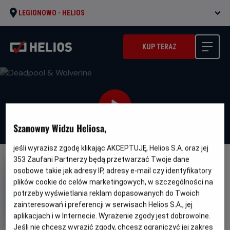
LEGIONOWO -
HELIOS
KUP TERAZ
Szanowny Widzu Heliosa,
jeśli wyrazisz zgodę klikając AKCEPTUJĘ, Helios S.A. oraz jej
353
Zaufani Partnerzy będą przetwarzać Twoje dane
DUBBING
NAPISY
osobowe takie jak adresy IP, adresy e-mail czy identyfikatory
Deadpool & Wolverine
plików cookie do celów marketingowych, w szczególności na
potrzeby wyświetlania reklam dopasowanych do Twoich
Oryginalny
Gatunek
Deadpool & Wolverine
Fantasy /
zainteresowań i preferencji w serwisach Helios S.A., jej
tytuł
Minimalny
Komedia / Akcja
Od 15 lat
aplikacjach i w Internecie. Wyrażenie zgody jest dobrowolne.
Czas
Kraj
wiek
128 min
USA, Inne (2024)
trwania
i
7.7
Jeśli nie chcesz wyrazić zgody, chcesz ograniczyć jej zakres