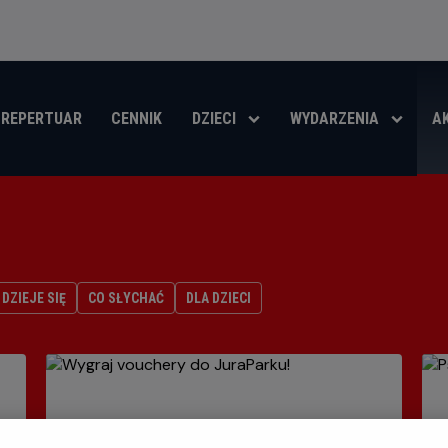
REPERTUAR
CENNIK
DZIECI
WYDARZENIA
A
DZIEJE SIĘ
CO SŁYCHAĆ
DLA DZIECI