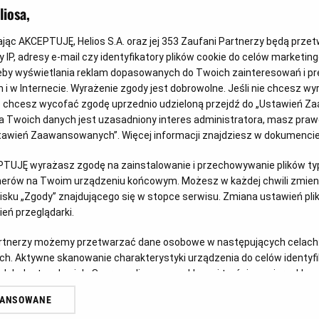
iosa,
kając AKCEPTUJĘ, Helios S.A. oraz jej
353
Zaufani Partnerzy będą prze
 IP, adresy e-mail czy identyfikatory plików cookie do celów marketin
eby wyświetlania reklam dopasowanych do Twoich zainteresowań i pr
jach i w Internecie. Wyrażenie zgody jest dobrowolne. Jeśli nie chcesz w
Wygraj vouchery do JuraParku!
Ps
ub chcesz wycofać zgodę uprzednio udzieloną przejdź do „Ustawień Z
 Twoich danych jest uzasadniony interes administratora, masz prawo
Czy w Twoim domu mieszka fan Psiego Patrolu? Z
Doł
Ustawień Zaawansowanych”. Więcej informacji znajdziesz w dokumenci
okazji premiery filmu „Psi Patrol i Dinozaury”
ich 
u
zapraszamy do udziału w kreatywnym konkursie.
PTUJĘ wyrażasz zgodę na zainstalowanie i przechowywanie plików typu
Czy
tnerów na Twoim urządzeniu końcowym. Możesz w każdej chwili zmieni
sku „Zgody” znajdującego się w stopce serwisu. Zmiana ustawień pli
Czytaj więcej
eń przeglądarki.
artnerzy możemy przetwarzać dane osobowe w następujących celach
ch. Aktywne skanowanie charakterystyki urządzenia do celów identyf
 lub dostęp do nich. Spersonalizowane reklamy i treści, pomiar reklam i
sług.
WANSOWANE
erów