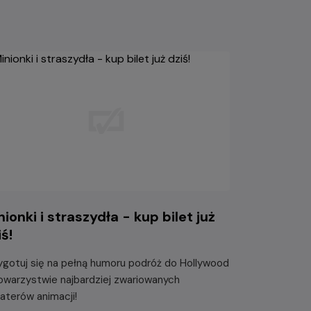
nionki i straszydła - kup bilet już
iś!
ygotuj się na pełną humoru podróż do Hollywood
owarzystwie najbardziej zwariowanych
aterów animacji!