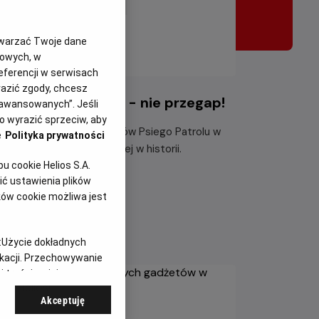
twarzać Twoje dane
gowych, w
eferencji w serwisach
yrazić zgody, chcesz
i Patrol i dinozaury - nie przegap!
aawansowanych”. Jeśli
 wyrazić sprzeciw, aby
ącz do dzielnych bohaterów Psiego Patrolu w
e
Polityka prywatności
największej misji ratunkowej w historii.
 cookie Helios S.A.
taj więcej
ć ustawienia plików
ków cookie możliwa jest
:
Użycie dokładnych
ikacji. Przechowywanie
 treści, opinie
Akceptuję