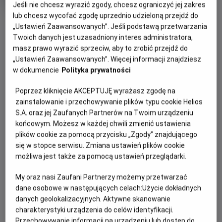
Jeśli nie chcesz wyrazić zgody, chcesz ograniczyć jej zakres
rok
produkcji
lub chcesz wycofać zgodę uprzednio udzieloną przejdź do
OBSERWUJ
„Ustawień Zaawansowanych”. Jeśli podstawą przetwarzania
Twoich danych jest uzasadniony interes administratora,
masz prawo wyrazić sprzeciw, aby to zrobić przejdź do
WIĘCEJ SZCZEGÓŁÓW
PREMIERA
„Ustawień Zaawansowanych”. Więcej informacji znajdziesz
w dokumencie
Polityka prywatności
17 kwietnia 2026
REŻYSERIA
OPIS FILMU
Poprzez kliknięcie AKCEPTUJĘ wyrażasz zgodę na
Momoko Seto
zainstalowanie i przechowywanie plików typu cookie Helios
Dendelion, Baraban, Léonto i Taraxa to czwórka
S.A. oraz jej Zaufanych Partnerów na Twoim urządzeniu
niezwykłych przyjaciół; cztery nasiona, które kiedyś
końcowym. Możesz w każdej chwili zmienić ustawienia
należały do tego samego dmuchawca. Ocalone przed
plików cookie za pomocą przycisku „Zgody” znajdującego
wybuchem nuklearnym, który zniszczył Ziemię, zostają
się w stopce serwisu. Zmiana ustawień plików cookie
wyrzucone w kosmos, podróżując przez gwiezdne
możliwa jest także za pomocą ustawień przeglądarki.
konstelacje. Gdy lądują na nieznanej planecie, wyruszają w
My oraz nasi Zaufani Partnerzy możemy przetwarzać
niezapomnianą przygodę, by znaleźć nowy dom i osiedlić
dane osobowe w następujących celach:
Użycie dokładnych
się na stałe.
danych geolokalizacyjnych. Aktywne skanowanie
charakterystyki urządzenia do celów identyfikacji.
Przechowywanie informacji na urządzeniu lub dostęp do