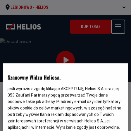
LEGIONOWO -
HELIOS
KUP TERAZ
Szanowny Widzu Heliosa,
jeśli wyrazisz zgodę klikając AKCEPTUJĘ, Helios S.A. oraz jej
DUBBING
353
Zaufani Partnerzy będą przetwarzać Twoje dane
osobowe takie jak adresy IP, adresy e-mail czy identyfikatory
Dmuchawce
plików cookie do celów marketingowych, w szczególności na
Oryginalny
Gatunek
Planetes
Animowany / Przygodowy /
potrzeby wyświetlania reklam dopasowanych do Twoich
tytuł
Minimalny
Familijny
Od 7 lat
zainteresowań i preferencji w serwisach Helios S.A., jej
Czas
Kraj
wiek
76 min
Belgia, Francja
aplikacjach i w Internecie. Wyrażenie zgody jest dobrowolne.
trwania
i