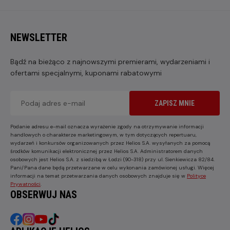
NEWSLETTER
Bądź na bieżąco z najnowszymi premierami, wydarzeniami i
ofertami specjalnymi, kuponami rabatowymi
ZAPISZ MNIE
Podanie adresu e-mail oznacza wyrażenie zgody na otrzymywanie informacji
handlowych o charakterze marketingowym, w tym dotyczących repertuaru,
wydarzeń i konkursów organizowanych przez Helios S.A. wysyłanych za pomocą
środków komunikacji elektronicznej przez Helios S.A. Administratorem danych
osobowych jest Helios S.A. z siedzibą w Łodzi (90-318) przy ul. Sienkiewicza 82/84.
Pani/Pana dane będą przetwarzane w celu wykonania zamówionej usługi. Więcej
informacji na temat przetwarzania danych osobowych znajduje się w
Polityce
Prywatności
.
OBSERWUJ NAS