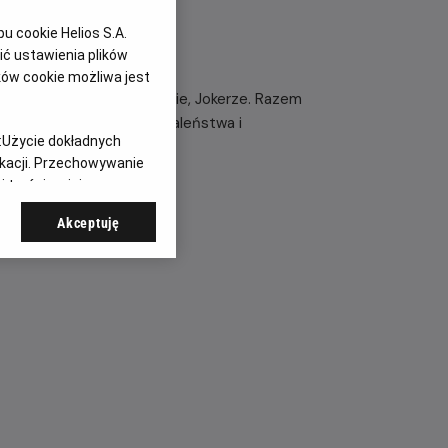
 cookie Helios S.A.
ć ustawienia plików
ków cookie możliwa jest
się w tajemniczym pacjencie, Jokerze. Razem
 burzliwy romans pełen szaleństwa i
:
Użycie dokładnych
ikacji. Przechowywanie
 treści, opinie
Akceptuję