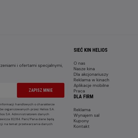
SIEĆ KIN HELIOS
O nas
eniami i ofertami specjalnymi,
Nasze kina
Dla akcjonariuszy
Reklama w kinach
Aplikacje mobilne
ZAPISZ MNIE
Praca
DLA FIRM
nformacji handlowych o charakterze
Reklama
ów organizowanych przez Helios S.A.
lios S.A. Administratorem danych
Wynajem sal
nkiewicza 82/84. Pani/Pana dane będą
Kupony
cji na temat przetwarzania danych
Kontakt