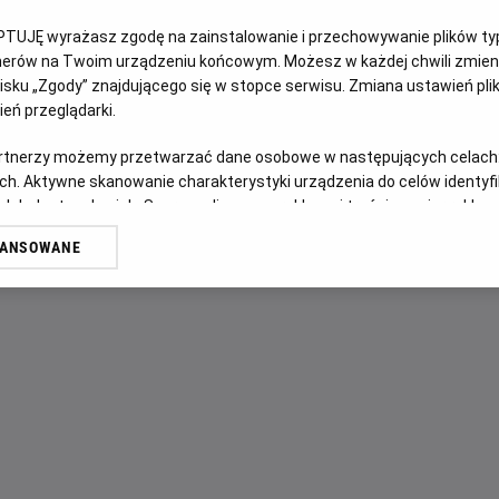
PTUJĘ wyrażasz zgodę na zainstalowanie i przechowywanie plików typu
OPIS FILMU
tnerów na Twoim urządzeniu końcowym. Możesz w każdej chwili zmieni
sku „Zgody” znajdującego się w stopce serwisu. Zmiana ustawień pli
Harleen Quinzel, psychiatra w szpitalu Arkham, zakochuje 
eń przeglądarki.
próbują uciec z zakładu psychiatrycznego, niosąc ze sobą
artnerzy możemy przetwarzać dane osobowe w następujących celach
niebezpieczeństwa.
ch. Aktywne skanowanie charakterystyki urządzenia do celów identyf
 lub dostęp do nich. Spersonalizowane reklamy i treści, pomiar reklam i
sług.
WANSOWANE
erów