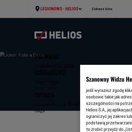
LEGIONOWO -
HELIOS
Zobacz kino
PREMIERA
4 października 2024
SCENARIUSZ
Szanowny Widzu Hel
Todd Phillips,
Scott Silver
jeśli wyrazisz zgodę kli
OBSADA
osobowe takie jak adresy
szczególności na potrz
Joaquin Phoenix, Zazie Beetz, Lady
Helios S.A., jej aplikac
Gaga
ograniczyć jej zakres l
podstawą przetwarzania
to zrobić przejdź do „