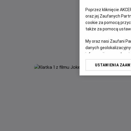
Poprzez kliknięcie AKCE
oraz jej Zaufanych Par
cookie za pomocą przyci
także za pomocą ustawi
My oraz nasi Zaufani P
danych geolokalizacyjny
informacji na urządzeniu
odbiorców i ulepszanie u
USTAWIENIA ZAA
Lista Zaufanych Partn