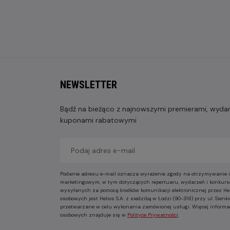
NEWSLETTER
Bądź na bieżąco z najnowszymi premierami, wydarz
kuponami rabatowymi
Podanie adresu e-mail oznacza wyrażenie zgody na otrzymywanie i
marketingowym, w tym dotyczących repertuaru, wydarzeń i konkurs
wysyłanych za pomocą środków komunikacji elektronicznej przez He
osobowych jest Helios S.A. z siedzibą w Łodzi (90-318) przy ul. Sie
przetwarzane w celu wykonania zamówionej usługi. Więcej informa
osobowych znajduje się w
Polityce Prywatności
.