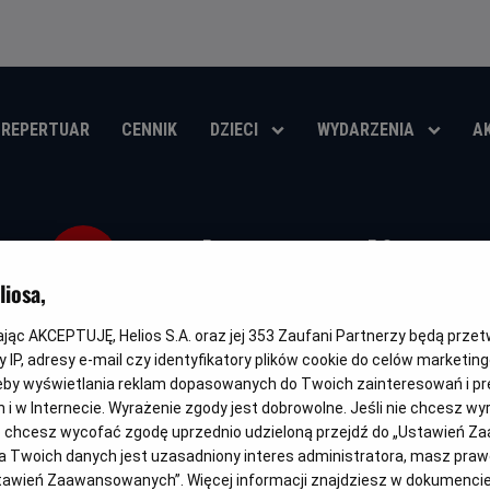
REPERTUAR
CENNIK
DZIECI
WYDARZENIA
A
Joker: Folie a
iosa,
Oryginalny
Gatunek
Minim
Joker: Folie a Deux
Dramat / Kryminał / Musical
Od 15
tytuł
wiek
kając AKCEPTUJĘ, Helios S.A. oraz jej
353
Zaufani Partnerzy będą prze
 IP, adresy e-mail czy identyfikatory plików cookie do celów marketin
OBSERWUJ
eby wyświetlania reklam dopasowanych do Twoich zainteresowań i pr
jach i w Internecie. Wyrażenie zgody jest dobrowolne. Jeśli nie chcesz w
ub chcesz wycofać zgodę uprzednio udzieloną przejdź do „Ustawień Z
 Twoich danych jest uzasadniony interes administratora, masz prawo
Ustawień Zaawansowanych”. Więcej informacji znajdziesz w dokumenci
NAPISY