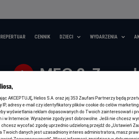
REPERTUAR
CENNIK
DZIECI
WYDARZENIA
A
MEG 2. Zapad
iosa,
Oryginalny
Gatunek
Minima
The Meg 2: The Trench
Akcja / Science fiction
Od 13 l
tytuł
wiek
kając AKCEPTUJĘ, Helios S.A. oraz jej
353
Zaufani Partnerzy będą prze
OBSERWUJ
 IP, adresy e-mail czy identyfikatory plików cookie do celów marketin
eby wyświetlania reklam dopasowanych do Twoich zainteresowań i pr
jach i w Internecie. Wyrażenie zgody jest dobrowolne. Jeśli nie chcesz w
ub chcesz wycofać zgodę uprzednio udzieloną przejdź do „Ustawień Z
 Twoich danych jest uzasadniony interes administratora, masz prawo
DUBBING
WERSJA JĘZYKOWA UA