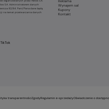
Reklama
ów organizowanych przez Helios S.A.
lios S.A. Administratorem danych
Wynajem sal
nkiewicza 82/84. Pani/Pana dane będą
Kupony
cji na temat przetwarzania danych
Kontakt
TikTok
lityka transparentności
Zgody
Regulamin e-sprzedaży
Oświadczenie o dostępno