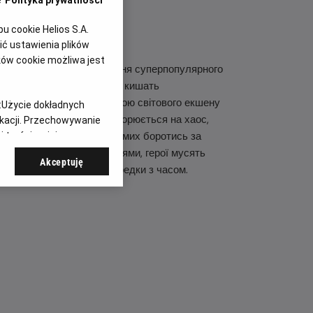
e
Polityka prywatności
 cookie Helios S.A.
ć ustawienia plików
ków cookie możliwa jest
 нас цього літа. Продовження суперпопулярного
є у небачені глибини, які кишать
йсоном Стейтемом та іконою світового екшену
:
Użycie dokładnych
еану. Їхня подорож перетворюється на хаос,
ikacji. Przechowywanie
хню місію та змушує їх самих боротись за
 treści, opinie
та невтомними екозлочинцями, герої мусять
Akceptuję
жаків у гонитві наввипередки з часом.