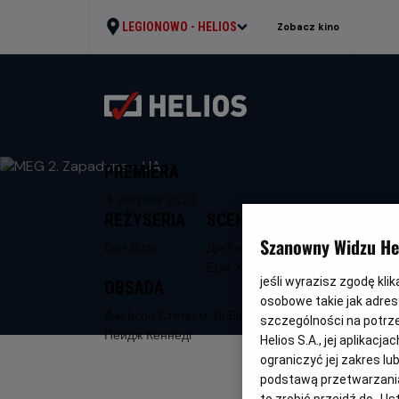
LEGIONOWO -
HELIOS
Zobacz kino
PREMIERA
4 sierpnia 2023
REŻYSERIA
SCENARIUSZ
Szanowny Widzu Hel
Бен Вітлі
Дін Георгаріс,
Еріх Хобер
jeśli wyrazisz zgodę kli
OBSADA
osobowe takie jak adresy
Джейсон Стетхем, Лі Бінбін, Ву Джинг,
szczególności na potrz
Пейдж Кеннеді
Helios S.A., jej aplikac
ograniczyć jej zakres l
podstawą przetwarzania