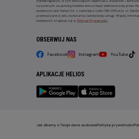
marketingowym, w tym dotyczących repertuaru, wydarzeń i konkurs
wysyłanych za pomocą środków komunikacji elektronicznej przez He
osobowych jest Helios S.A. z siedzibą w Łodzi (90-318) przy ul. Sie
przetwarzane w celu wykonania zamówionej usługi. Więcej informa
osobowych znajduje się w
Polityce Prywatności
.
OBSERWUJ NAS
Facebook
Instagram
YouTube
APLIKACJE HELIOS
Jak dbamy o Twoje dane osobowe
Polityka prywatności
Po