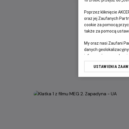
to zrobić przejdź do „
Poprzez kliknięcie AKCE
oraz jej Zaufanych Par
cookie za pomocą przyci
także za pomocą ustawi
My oraz nasi Zaufani P
danych geolokalizacyjny
informacji na urządzeniu
odbiorców i ulepszanie u
USTAWIENIA ZAA
Lista Zaufanych Partn