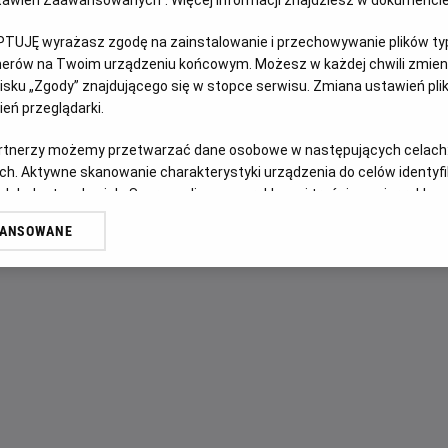
Ustawień Zaawansowanych”. Więcej informacji znajdziesz w dokumenci
PTUJĘ wyrażasz zgodę na zainstalowanie i przechowywanie plików typu
OPIS FILMU
tnerów na Twoim urządzeniu końcowym. Możesz w każdej chwili zmieni
sku „Zgody” znajdującego się w stopce serwisu. Zmiana ustawień pli
«Мег 2: Западина» – це ковток адреналіну, який чекає на
eń przeglądarki.
блокбастеру 2018 року піднімає екшн вище неба та занурю
мегалодонами! Пірнаймо у незвідані глибини разом із Дже
artnerzy możemy przetwarzać dane osobowe w następujących celach
Ву Джингом, щоб дослідити найтемніші місця світового ок
ch. Aktywne skanowanie charakterystyki urządzenia do celów identyf
коли мінувальна операція зловмисників загрожує зірвати ї
 lub dostęp do nich. Spersonalizowane reklamy i treści, pomiar reklam i
sług.
виживання. Зіткнувшись із гігантськими акулами-мегами 
WANSOWANE
випередити, перемудрувати та перевершити безжальних хи
erów