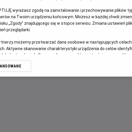
PTUJĘ wyrażasz zgodę na zainstalowanie i przechowywanie plików typu
OPIS FILMU
tnerów na Twoim urządzeniu końcowym. Możesz w każdej chwili zmieni
sku „Zgody” znajdującego się w stopce serwisu. Zmiana ustawień pli
9-letni Wolfgang po nagłej śmierci matki jest zmuszony 
eń przeglądarki.
nie utrzymywał kontaktu. Chłopiec ma wysoki iloraz intelig
artnerzy możemy przetwarzać dane osobowe w następujących celach
najlepszym pianistą na świecie. Jednak największym wyzw
ch. Aktywne skanowanie charakterystyki urządzenia do celów identyf
relacji ze swoim rodzicem.
 lub dostęp do nich. Spersonalizowane reklamy i treści, pomiar reklam i
sług.
WANSOWANE
erów