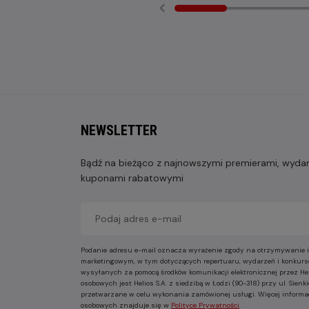
NEWSLETTER
Bądź na bieżąco z najnowszymi premierami, wydarz
kuponami rabatowymi
Podanie adresu e-mail oznacza wyrażenie zgody na otrzymywanie i
marketingowym, w tym dotyczących repertuaru, wydarzeń i konkurs
wysyłanych za pomocą środków komunikacji elektronicznej przez He
osobowych jest Helios S.A. z siedzibą w Łodzi (90-318) przy ul. Sie
przetwarzane w celu wykonania zamówionej usługi. Więcej informa
osobowych znajduje się w
Polityce Prywatności
.