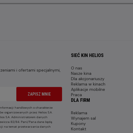
SIEĆ KIN HELIOS
O nas
eniami i ofertami specjalnymi,
Nasze kina
Dla akcjonariuszy
Reklama w kinach
Aplikacje mobilne
ZAPISZ MNIE
Praca
DLA FIRM
nformacji handlowych o charakterze
Reklama
ów organizowanych przez Helios S.A.
lios S.A. Administratorem danych
Wynajem sal
nkiewicza 82/84. Pani/Pana dane będą
Kupony
cji na temat przetwarzania danych
Kontakt