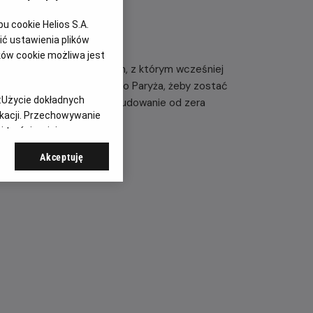
 cookie Helios S.A.
ć ustawienia plików
ków cookie możliwa jest
zamieszkać ze swoim ojcem, z którym wcześniej
encji i marzy o wyjeździe do Paryża, żeby zostać
:
Użycie dokładnych
aniem będzie dla niego zbudowanie od zera
ikacji. Przechowywanie
 treści, opinie
Akceptuję