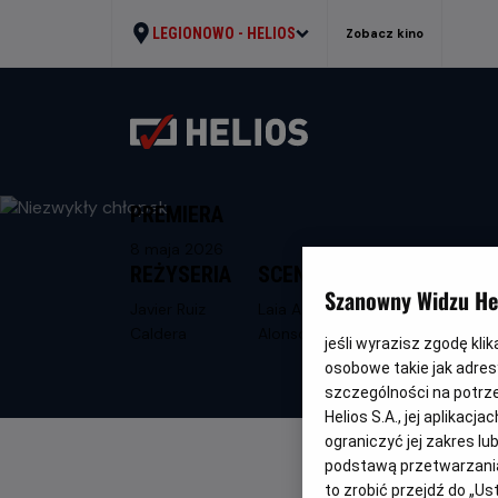
LEGIONOWO -
HELIOS
Zobacz kino
PREMIERA
8 maja 2026
REŻYSERIA
SCENARIUSZ
Szanowny Widzu Hel
Javier Ruiz
Laia Aguilar, Yago
Caldera
Alonso
jeśli wyrazisz zgodę kli
osobowe takie jak adresy
szczególności na potrz
Helios S.A., jej aplikac
ograniczyć jej zakres l
podstawą przetwarzania
to zrobić przejdź do „