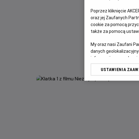
Poprzez kliknięcie AKCE
oraz jej Zaufanych Par
cookie za pomocą przyci
także za pomocą ustawi
My oraz nasi Zaufani P
danych geolokalizacyjny
informacji na urządzeniu
odbiorców i ulepszanie u
USTAWIENIA ZAA
Lista Zaufanych Partn