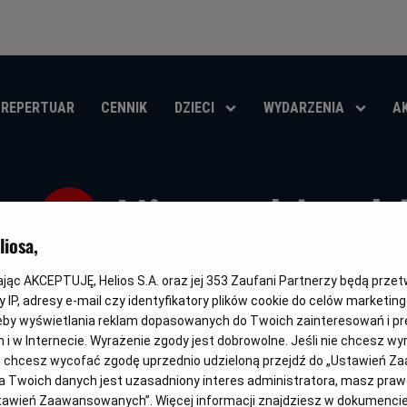
REPERTUAR
CENNIK
DZIECI
WYDARZENIA
A
Niezwykły ch
iosa,
Oryginalny
Gatunek
Minimaln
Wolfgang (extraordinari)
Dramat / Familijny
Od 10 lat
tytuł
wiek
kając AKCEPTUJĘ, Helios S.A. oraz jej
353
Zaufani Partnerzy będą prze
 IP, adresy e-mail czy identyfikatory plików cookie do celów marketin
OBSERWUJ
eby wyświetlania reklam dopasowanych do Twoich zainteresowań i pr
jach i w Internecie. Wyrażenie zgody jest dobrowolne. Jeśli nie chcesz w
ub chcesz wycofać zgodę uprzednio udzieloną przejdź do „Ustawień Z
 Twoich danych jest uzasadniony interes administratora, masz prawo
Ustawień Zaawansowanych”. Więcej informacji znajdziesz w dokumenci
DUBBING