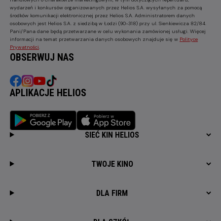
wydarzeń i konkursów organizowanych przez Helios S.A. wysyłanych za pomocą
środków komunikacji elektronicznej przez Helios S.A. Administratorem danych
osobowych jest Helios S.A. z siedzibą w Łodzi (90-318) przy ul. Sienkiewicza 82/84.
Pani/Pana dane będą przetwarzane w celu wykonania zamówionej usługi. Więcej
informacji na temat przetwarzania danych osobowych znajduje się w
Polityce
Prywatności
.
OBSERWUJ NAS
APLIKACJE HELIOS
SIEĆ KIN HELIOS
TWOJE KINO
DLA FIRM