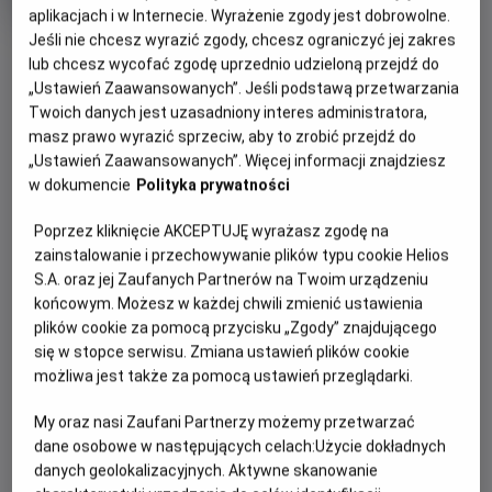
trwania
i
aplikacjach i w Internecie. Wyrażenie zgody jest dobrowolne.
rok
Jeśli nie chcesz wyrazić zgody, chcesz ograniczyć jej zakres
OBSERWUJ
produkcji
lub chcesz wycofać zgodę uprzednio udzieloną przejdź do
„Ustawień Zaawansowanych”. Jeśli podstawą przetwarzania
Twoich danych jest uzasadniony interes administratora,
WIĘCEJ SZCZEGÓŁÓW
PREMIERA
masz prawo wyrazić sprzeciw, aby to zrobić przejdź do
14 sierpnia 2026
„Ustawień Zaawansowanych”. Więcej informacji znajdziesz
REŻYSERIA
SCENARIUSZ
GODZINY SEANSÓW
w dokumencie
Polityka prywatności
Will Gluck
Will Gluck, Travis Braun
DZISIAJ, 9 SIERPNIA 2026
Poprzez kliknięcie AKCEPTUJĘ wyrażasz zgodę na
OBSADA
DZISIAJ,
zainstalowanie i przechowywanie plików typu cookie Helios
Callum Turner, Monica Barbaro, Maya Hawke, Julia Fox, King
9
S.A. oraz jej Zaufanych Partnerów na Twoim urządzeniu
21:00
Princess, Ziwe, Ben Marshall, Molly Ringwald, Levar Burton
SIERPNIA
końcowym. Możesz w każdej chwili zmienić ustawienia
2D, napisy
2026
plików cookie za pomocą przycisku „Zgody” znajdującego
się w stopce serwisu. Zmiana ustawień plików cookie
możliwa jest także za pomocą ustawień przeglądarki.
OPIS FILMU
My oraz nasi Zaufani Partnerzy możemy przetwarzać
dane osobowe w następujących celach:
Użycie dokładnych
Owen i pełna nadziei romantyczka Allie mogą być jedynymi
danych geolokalizacyjnych. Aktywne skanowanie