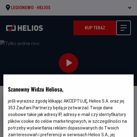
LEGIONOWO -
HELIOS
KUP TERAZ
Szanowny Widzu Heliosa,
NAPISY
ZOBACZ PRZEDPREMIEROWO
jeśli wyrazisz zgodę klikając AKCEPTUJĘ, Helios S.A. oraz jej
PRZEDPREMIERA
353
Zaufani Partnerzy będą przetwarzać Twoje dane
Tylko jedna noc
osobowe takie jak adresy IP, adresy e-mail czy identyfikatory
plików cookie do celów marketingowych, w szczególności na
Oryginalny
Gatunek
One Night Only
Komedia / Dramat /
potrzeby wyświetlania reklam dopasowanych do Twoich
tytuł
Minimalny
Romans
Od 15 lat
zainteresowań i preferencji w serwisach Helios S.A., jej
Czas
Kraj
wiek
105 min
USA (2026)