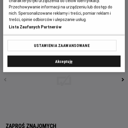
singlami w mieście, którzy szukają czegoś więcej niż
charakterystyki urządzenia do celów identyfikacji.
Przechowywanie informacji na urządzeniu lub dostęp do
przelotnej przygody. Kiedy się poznają między nimi
nich. Spersonalizowane reklamy i treści, pomiar reklam i
natychmiast pojawia się iskra, ale seria pomyłek i
treści, opinie odbiorców i ulepszanie usług.
nieoczekiwanych zwrotów akcji komplikuje sytuację.
Lista Zaufanych Partnerów
Błądząc po mieście odkrywaja, że to, czego pragną
najbardziej, jest bliżej, niż im się wydaje.
USTAWIENIA ZAAWANSOWANE
Akceptuję
ZAPROŚ ZNAJOMYCH