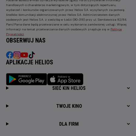
Podanie adresu e-mail oznacza wyrażenie zgody na otrzymywanie informacji
handlowych o charakterze marketingowym, w tym dotyczących repertuaru,
wydarzeń i konkursów organizowanych przez Helios S.A. wysyłanych za pomocą
środków komunikacji elektronicznej przez Helios S.A. Administratorem danych
osobowych jest Helios S.A. z siedzibą w Łodzi (90-318) przy ul. Sienkiewicza 82/84.
Pani/Pana dane będą przetwarzane w celu wykonania zamówionej usługi. Więcej
informacji na temat przetwarzania danych osobowych znajduje się w
Polityce
Prywatności
.
OBSERWUJ NAS
APLIKACJE HELIOS
SIEĆ KIN HELIOS
TWOJE KINO
DLA FIRM