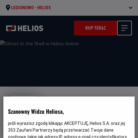
LEGIONOWO -
HELIOS
KUP TERAZ
Szanowny Widzu Heliosa,
Ghost in the Shell w Helios
jeśli wyrazisz zgodę klikając AKCEPTUJĘ, Helios S.A. oraz jej
353
Zaufani Partnerzy będą przetwarzać Twoje dane
Anime
osobowe takie jak adresy IP, adresy e-mail czy identyfikatory