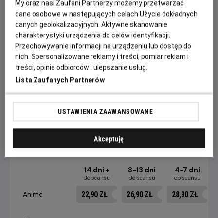
My oraz nasi Zaufani Partnerzy możemy przetwarzać
nie tylko zrewolucjonizował animację, ale też na trwałe
dane osobowe w następujących celach:
Użycie dokładnych
wpłynął na kino science fiction i popkulturę XXI wieku.
danych geolokalizacyjnych. Aktywne skanowanie
Zainspirował nie tylko „Matrixa” czy „Avatara”, ale też serie
charakterystyki urządzenia do celów identyfikacji.
gier Metal Gear Solid oraz Deus Ex.
Przechowywanie informacji na urządzeniu lub dostęp do
nich. Spersonalizowane reklamy i treści, pomiar reklam i
WIDZOWIE POKAZÓW W RAMACH PROJEKTU HELIOS
treści, opinie odbiorców i ulepszanie usług.
ANIME OTRZYMAJĄ SPECJALNĄ POCZTÓWKĘ Z KADREM
Lista Zaufanych Partnerów
FILMOWYM. OFERTA WAŻNA DO WYCZERPANIA
ZAPASÓW!
USTAWIENIA ZAAWANSOWANE
CENNIK
Akceptuję
14 dni +
8-13 dni
4-7 dni
do seansu
do seansu
do seansu
22,90 ZŁ
26,90 ZŁ
28,90 ZŁ
Anime