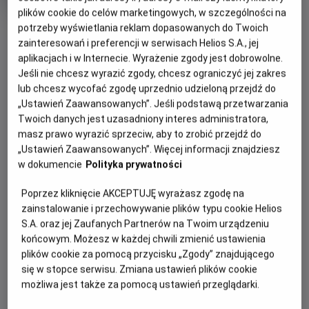
Oryginalny
Gatunek
Minimalny
Kōkaku Kidōtai
Anime
Od 15 lat
plików cookie do celów marketingowych, w szczególności na
tytuł
Czas
wiek
93 min
potrzeby wyświetlania reklam dopasowanych do Twoich
OBSERWUJ
trwania
zainteresowań i preferencji w serwisach Helios S.A., jej
aplikacjach i w Internecie. Wyrażenie zgody jest dobrowolne.
Jeśli nie chcesz wyrazić zgody, chcesz ograniczyć jej zakres
WIĘCEJ SZCZEGÓŁÓW
REŻYSERIA
SCENARIUSZ
lub chcesz wycofać zgodę uprzednio udzieloną przejdź do
OPIS WYDARZENIA
Mamoru Oshii
Kazunori Itô
„Ustawień Zaawansowanych”. Jeśli podstawą przetwarzania
OBSADA
Twoich danych jest uzasadniony interes administratora,
Gdy cyborg Major Motoko Kusanagi z Sekcji 9 rusza tropem
Atsuko Tanaka, Akio Ôtsuka, Kôichi Yamadera, Yutaka Nakano,
masz prawo wyrazić sprzeciw, aby to zrobić przejdź do
hakera znanego jako Władca Marionetek, kryminalna intryga
Tamio Ôki
„Ustawień Zaawansowanych”. Więcej informacji znajdziesz
szybko zamienia się w fascynującą opowieść o tożsamości
w dokumencie
Polityka prywatności
i świadomości. Pojawiają się filozoficzne pytania: co
Poprzez kliknięcie AKCEPTUJĘ wyrażasz zgodę na
właściwie czyni nas ludźmi? I czy(m) jest „duch w
zainstalowanie i przechowywanie plików typu cookie Helios
skorupie”?
S.A. oraz jej Zaufanych Partnerów na Twoim urządzeniu
„Ghost in the Shell” to zarazem estetyczny majstersztyk:
końcowym. Możesz w każdej chwili zmienić ustawienia
plików cookie za pomocą przycisku „Zgody” znajdującego
ukazane z rozmachem neonowe panoramy Neo Tokio,
się w stopce serwisu. Zmiana ustawień plików cookie
hipnotyzująca animacja i klimat cyberpunku. Do tego
możliwa jest także za pomocą ustawień przeglądarki.
wspaniała ścieżka dźwiękowa, dzięki której Kenji Kawaii
nadał futurystycznej historii niemal mistyczny wymiar. Film