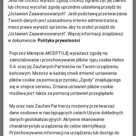
Jeśli nie chcesz wyrazić zgody, chcesz ograniczyć jej zakres
tytuł
Minimalny
Biograficzny
Od 15 lat
Czas
wiek
159 min
lub chcesz wycofać zgodę uprzednio udzieloną przejdź do
trwania
OBSERWUJ
„Ustawień Zaawansowanych”. Jeśli podstawą przetwarzania
Twoich danych jest uzasadniony interes administratora,
masz prawo wyrazić sprzeciw, aby to zrobić przejdź do
WIĘCEJ SZCZEGÓŁÓW
„Ustawień Zaawansowanych”. Więcej informacji znajdziesz
REŻYSERIA
SCENARIUSZ
w dokumencie
Polityka prywatności
OPIS WYDARZENIA
Roman Polański
Ronald Harwood
OBSADA
Poprzez kliknięcie AKCEPTUJĘ wyrażasz zgodę na
W 1939 roku Szpilman jest cenionym pianistą i
Thomas Kretschmann, Adrien Brody, Frank Finlay
zainstalowanie i przechowywanie plików typu cookie Helios
kompozytorem, który mieszka wraz z rodziną w Warszawie.
S.A. oraz jej Zaufanych Partnerów na Twoim urządzeniu
Kiedy do stolicy wkraczają naziści, życie żydowskiego
końcowym. Możesz w każdej chwili zmienić ustawienia
muzyka zamienia się w koszmar: traci kolejne prawa, trafia
plików cookie za pomocą przycisku „Zgody” znajdującego
do getta, obserwuje dwa powstania i próbuje przetrwać w
się w stopce serwisu. Zmiana ustawień plików cookie
zniszczonym mieście. Pomaga mu przypadek, łut
możliwa jest także za pomocą ustawień przeglądarki.
szczęścia oraz miłość do muzyki.
My oraz nasi Zaufani Partnerzy możemy przetwarzać
dane osobowe w następujących celach:
Użycie dokładnych
danych geolokalizacyjnych. Aktywne skanowanie
charakterystyki urządzenia do celów identyfikacji.
Przechowywanie informacji na urządzeniu lub dostęp do