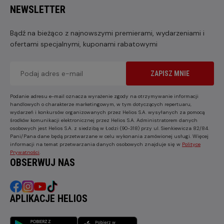
NEWSLETTER
Bądź na bieżąco z najnowszymi premierami, wydarzeniami i
ofertami specjalnymi, kuponami rabatowymi
ZAPISZ MNIE
Podanie adresu e-mail oznacza wyrażenie zgody na otrzymywanie informacji
handlowych o charakterze marketingowym, w tym dotyczących repertuaru,
wydarzeń i konkursów organizowanych przez Helios S.A. wysyłanych za pomocą
środków komunikacji elektronicznej przez Helios S.A. Administratorem danych
osobowych jest Helios S.A. z siedzibą w Łodzi (90-318) przy ul. Sienkiewicza 82/84.
Pani/Pana dane będą przetwarzane w celu wykonania zamówionej usługi. Więcej
informacji na temat przetwarzania danych osobowych znajduje się w
Polityce
Prywatności
.
OBSERWUJ NAS
APLIKACJE HELIOS