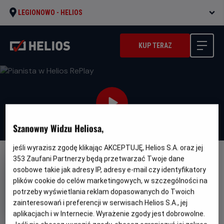
LEGIONOWO -
HELIOS
KUP TERAZ
Szanowny Widzu Heliosa,
jeśli wyrazisz zgodę klikając AKCEPTUJĘ, Helios S.A. oraz jej
353
Zaufani Partnerzy będą przetwarzać Twoje dane
osobowe takie jak adresy IP, adresy e-mail czy identyfikatory
plików cookie do celów marketingowych, w szczególności na
potrzeby wyświetlania reklam dopasowanych do Twoich
Pianista w Helios RePlay
zainteresowań i preferencji w serwisach Helios S.A., jej
aplikacjach i w Internecie. Wyrażenie zgody jest dobrowolne.
Oryginalny
Gatunek
The Pianist (re-release)
Dramat /