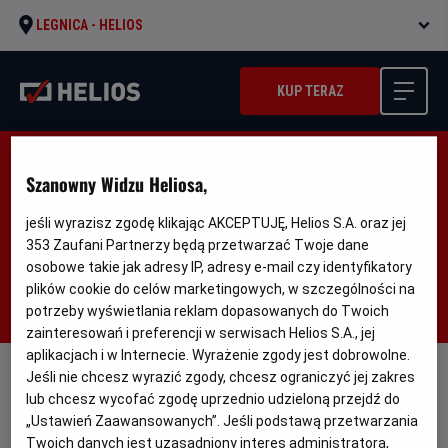
LEGNICA -
HELIOS
KUP TERAZ
AKTUALNOŚCI
Szanowny Widzu Heliosa,
jeśli wyrazisz zgodę klikając AKCEPTUJĘ, Helios S.A. oraz jej
Filtruj
353
Zaufani Partnerzy będą przetwarzać Twoje dane
osobowe takie jak adresy IP, adresy e-mail czy identyfikatory
plików cookie do celów marketingowych, w szczególności na
potrzeby wyświetlania reklam dopasowanych do Twoich
zainteresowań i preferencji w serwisach Helios S.A., jej
aplikacjach i w Internecie. Wyrażenie zgody jest dobrowolne.
Jeśli nie chcesz wyrazić zgody, chcesz ograniczyć jej zakres
lub chcesz wycofać zgodę uprzednio udzieloną przejdź do
„Ustawień Zaawansowanych”. Jeśli podstawą przetwarzania
Twoich danych jest uzasadniony interes administratora,