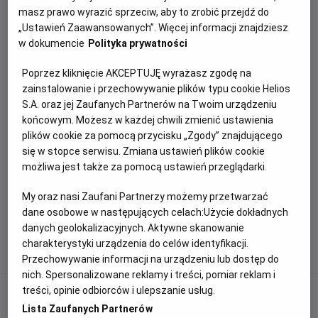
masz prawo wyrazić sprzeciw, aby to zrobić przejdź do
„Ustawień Zaawansowanych”. Więcej informacji znajdziesz
w dokumencie
Polityka prywatności
Poprzez kliknięcie AKCEPTUJĘ wyrażasz zgodę na
zainstalowanie i przechowywanie plików typu cookie Helios
Brak aktualności w danej kategorii
S.A. oraz jej Zaufanych Partnerów na Twoim urządzeniu
końcowym. Możesz w każdej chwili zmienić ustawienia
plików cookie za pomocą przycisku „Zgody” znajdującego
się w stopce serwisu. Zmiana ustawień plików cookie
możliwa jest także za pomocą ustawień przeglądarki.
My oraz nasi Zaufani Partnerzy możemy przetwarzać
dane osobowe w następujących celach:
Użycie dokładnych
1
2
danych geolokalizacyjnych. Aktywne skanowanie
charakterystyki urządzenia do celów identyfikacji.
Przechowywanie informacji na urządzeniu lub dostęp do
nich. Spersonalizowane reklamy i treści, pomiar reklam i
treści, opinie odbiorców i ulepszanie usług.
NEWSLETTER
Lista Zaufanych Partnerów