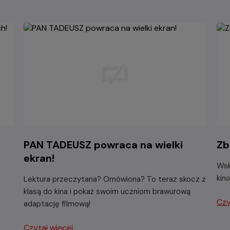
PAN TADEUSZ powraca na wielki
Zb
ekran!
Wsk
kin
Lektura przeczytana? Omówiona? To teraz skocz z
klasą do kina i pokaż swoim uczniom brawurową
Czy
adaptację filmową!
Czytaj więcej