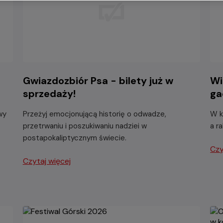
-
Gwiazdozbiór Psa - bilety już w
Wi
sprzedaży!
ga
wy
Przeżyj emocjonującą historię o odwadze,
W k
przetrwaniu i poszukiwaniu nadziei w
a r
postapokaliptycznym świecie.
Czy
Czytaj więcej