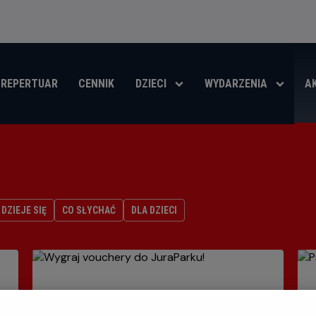
REPERTUAR
CENNIK
DZIECI
WYDARZENIA
A
DZIEJE SIĘ
CO SŁYCHAĆ
DLA DZIECI