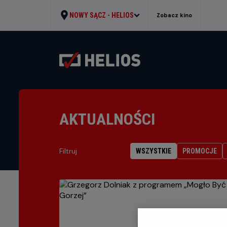
NOWY SĄCZ -
HELIOS
Zobacz kino
AKTUALNOŚCI
Filtruj
WSZYSTKIE
PROMOCJE