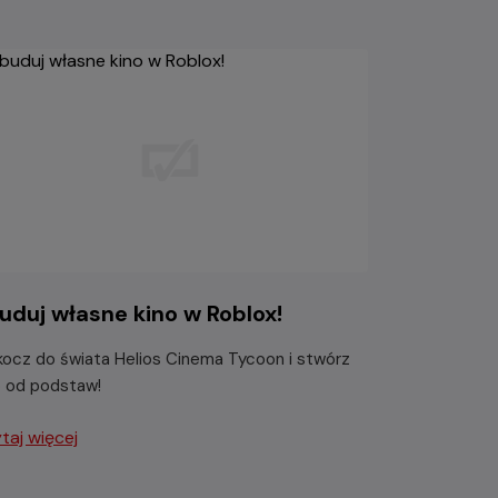
uduj własne kino w Roblox!
ocz do świata Helios Cinema Tycoon i stwórz
o od podstaw!
taj więcej