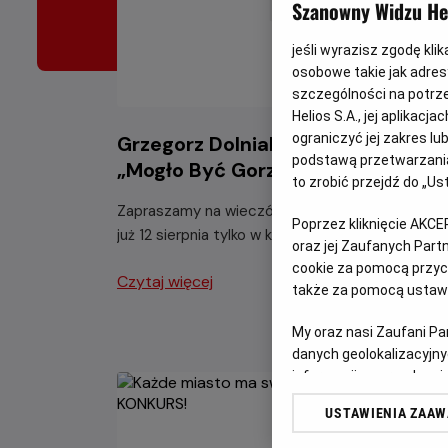
Szanowny Widzu Hel
jeśli wyrazisz zgodę kli
osobowe takie jak adresy
szczególności na potrz
Helios S.A., jej aplikac
ograniczyć jej zakres l
Grzegorz Dolniak z programem
podstawą przetwarzania
„Mogło Być Gorzej”
to zrobić przejdź do „
Zapraszamy na wieczór pełen świetnego humor
Poprzez kliknięcie AKCE
już 12 sierpnia tylko w kinach Helios.
oraz jej Zaufanych Par
cookie za pomocą przyci
Czytaj więcej
także za pomocą ustawi
My oraz nasi Zaufani P
danych geolokalizacyjny
informacji na urządzeniu
odbiorców i ulepszanie u
USTAWIENIA ZAA
Lista Zaufanych Partn