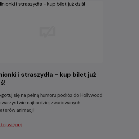
nionki i straszydła - kup bilet już
iś!
ygotuj się na pełną humoru podróż do Hollywood
owarzystwie najbardziej zwariowanych
aterów animacji!
taj więcej