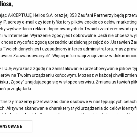
iosa,
kając AKCEPTUJĘ, Helios S.A. oraz jej
353
Zaufani Partnerzy będą prze
 IP, adresy e-mail czy identyfikatory plików cookie do celów marketin
eby wyświetlania reklam dopasowanych do Twoich zainteresowań i pr
jach i w Internecie. Wyrażenie zgody jest dobrowolne. Jeśli nie chcesz w
ub chcesz wycofać zgodę uprzednio udzieloną przejdź do „Ustawień Z
Wygraj vouchery do JuraParku!
Ps
 Twoich danych jest uzasadniony interes administratora, masz prawo
Ustawień Zaawansowanych”. Więcej informacji znajdziesz w dokumenci
Czy w Twoim domu mieszka fan Psiego Patrolu? Z
Doł
okazji premiery filmu „Psi Patrol i Dinozaury”
ich 
u
PTUJĘ wyrażasz zgodę na zainstalowanie i przechowywanie plików typu
zapraszamy do udziału w kreatywnym konkursie.
tnerów na Twoim urządzeniu końcowym. Możesz w każdej chwili zmieni
Czy
sku „Zgody” znajdującego się w stopce serwisu. Zmiana ustawień pli
Czytaj więcej
eń przeglądarki.
artnerzy możemy przetwarzać dane osobowe w następujących celach
ch. Aktywne skanowanie charakterystyki urządzenia do celów identyf
 lub dostęp do nich. Spersonalizowane reklamy i treści, pomiar reklam i
sług.
WANSOWANE
erów