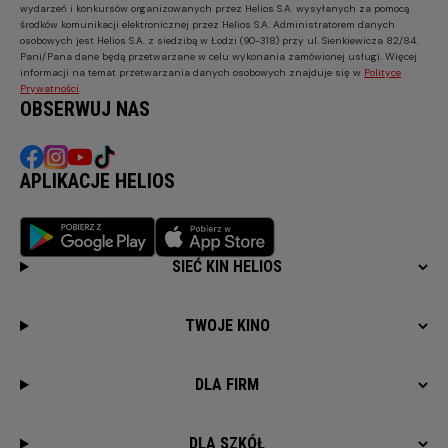
wydarzeń i konkursów organizowanych przez Helios S.A. wysyłanych za pomocą
środków komunikacji elektronicznej przez Helios S.A. Administratorem danych
osobowych jest Helios S.A. z siedzibą w Łodzi (90-318) przy ul. Sienkiewicza 82/84.
Pani/Pana dane będą przetwarzane w celu wykonania zamówionej usługi. Więcej
informacji na temat przetwarzania danych osobowych znajduje się w
Polityce
Prywatności
.
OBSERWUJ NAS
APLIKACJE HELIOS
SIEĆ KIN HELIOS
TWOJE KINO
DLA FIRM
DLA SZKÓŁ