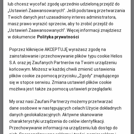
zwierzaki -
lub chcesz wycofać zgodę uprzednio udzieloną przejdź do
premierowe
„Ustawień Zaawansowanych”. Jeśli podstawą przetwarzania
seanse z
Twoich danych jest uzasadniony interes administratora,
konkursami
masz prawo wyrazić sprzeciw, aby to zrobić przejdź do
HDD
„Ustawień Zaawansowanych”. Więcej informacji znajdziesz
sobota (22
w dokumencie
Polityka prywatności
sierpnia), 10:30
Poprzez kliknięcie AKCEPTUJĘ wyrażasz zgodę na
zainstalowanie i przechowywanie plików typu cookie Helios
FILMY DLA DZIECI
S.A. oraz jej Zaufanych Partnerów na Twoim urządzeniu
końcowym. Możesz w każdej chwili zmienić ustawienia
plików cookie za pomocą przycisku „Zgody” znajdującego
się w stopce serwisu. Zmiana ustawień plików cookie
możliwa jest także za pomocą ustawień przeglądarki.
My oraz nasi Zaufani Partnerzy możemy przetwarzać
dane osobowe w następujących celach:
Użycie dokładnych
danych geolokalizacyjnych. Aktywne skanowanie
charakterystyki urządzenia do celów identyfikacji.
Przechowywanie informacji na urządzeniu lub dostęp do