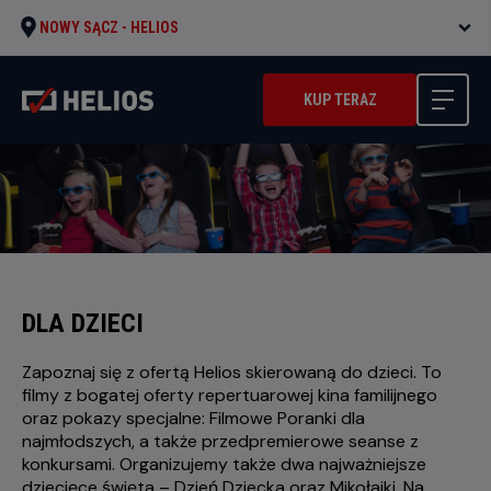
NOWY SĄCZ -
HELIOS
KUP TERAZ
DLA DZIECI
Zapoznaj się z ofertą Helios skierowaną do dzieci. To
filmy z bogatej oferty repertuarowej kina familijnego
oraz pokazy specjalne: Filmowe Poranki dla
najmłodszych, a także przedpremierowe seanse z
konkursami. Organizujemy także dwa najważniejsze
dziecięce święta – Dzień Dziecka oraz Mikołajki. Na