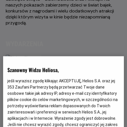
naszych pokazach zabierzemy dzieci w świat bajek,
konkursów z nagrodami i wielu dodatkowych atrakcji
dzięki którym wizyta w kinie będzie niezapomnianą
przygodą.
WYDARZENIA
Szanowny Widzu Heliosa,
jeśli wyrazisz zgodę klikając AKCEPTUJĘ, Helios S.A. oraz jej
353
Zaufani Partnerzy będą przetwarzać Twoje dane
osobowe takie jak adresy IP, adresy e-mail czy identyfikatory
plików cookie do celów marketingowych, w szczególności na
potrzeby wyświetlania reklam dopasowanych do Twoich
zainteresowań i preferencji w serwisach Helios S.A., jej
HELIOS DLA DZIECI
aplikacjach i w Internecie. Wyrażenie zgody jest dobrowolne.
Pucio kocha
Jeśli nie chcesz wyrazić zgody, chcesz ograniczyć jej zakres