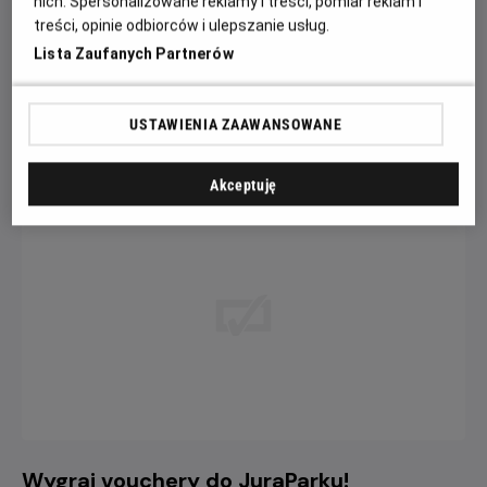
nich. Spersonalizowane reklamy i treści, pomiar reklam i
Minionki i
Psi Patrol i
Flavia de Luce
treści, opinie odbiorców i ulepszanie usług.
straszydła
dinozaury
Lista Zaufanych Partnerów
6.5
OCENA HELIOS
USTAWIENIA ZAAWANSOWANE
AKTUALNOŚCI
Zobacz więcej
Akceptuję
Wygraj vouchery do JuraParku!