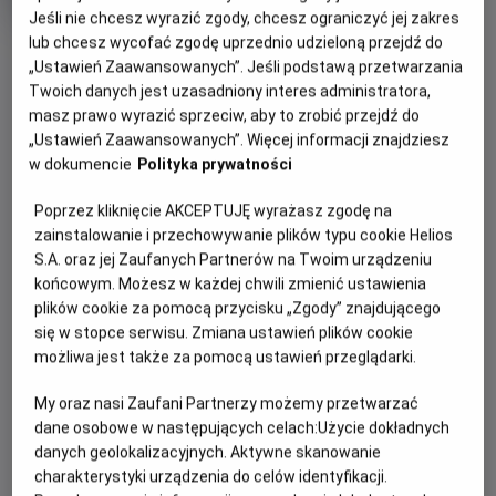
OCENA HELIOS
rok
Jeśli nie chcesz wyrazić zgody, chcesz ograniczyć jej zakres
produkcji
lub chcesz wycofać zgodę uprzednio udzieloną przejdź do
OBSERWUJ
„Ustawień Zaawansowanych”. Jeśli podstawą przetwarzania
Twoich danych jest uzasadniony interes administratora,
masz prawo wyrazić sprzeciw, aby to zrobić przejdź do
WIĘCEJ SZCZEGÓŁÓW
PREMIERA
„Ustawień Zaawansowanych”. Więcej informacji znajdziesz
23 lutego 2024
w dokumencie
Polityka prywatności
REŻYSERIA
SCENARIUSZ
OPIS FILMU
Poprzez kliknięcie AKCEPTUJĘ wyrażasz zgodę na
Justine Triet
Justine Triet, Arthur Harari
zainstalowanie i przechowywanie plików typu cookie Helios
OBSADA
Życie szczęśliwej rodziny we francuskich Alpach zostaje
S.A. oraz jej Zaufanych Partnerów na Twoim urządzeniu
przerwane, gdy Samuel ginie w wyniku upadku. Skoczył sam,
Sandra Hüller , Swann Arlaud
końcowym. Możesz w każdej chwili zmienić ustawienia
poślizgnął się czy może z balkonu wypchnęła go Sandra,
plików cookie za pomocą przycisku „Zgody” znajdującego
żona i matka? Śledczym brakuje dowodów, w sprawie
się w stopce serwisu. Zmiana ustawień plików cookie
Nagroda: Oscar 2024
brakuje świadków. Na oczach opinii publicznej Sandra
możliwa jest także za pomocą ustawień przeglądarki.
Scenariusz oryginalny
będzie musiała spowiadać się z najdrobniejszych i
najintymniejszych szczegółów swojego małżeństwa, które
My oraz nasi Zaufani Partnerzy możemy przetwarzać
mogą zaważyć o wyroku. Proces, który nurtuje wszystkich,
dane osobowe w następujących celach:
Użycie dokładnych
danych geolokalizacyjnych. Aktywne skanowanie
toczy się również w głowach widzów, a pytanie jest
charakterystyki urządzenia do celów identyfikacji.
oczywiste i brzmi: "Czy to zrobiła?".