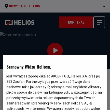
NOWY SĄCZ -
HELIOS
KUP TERAZ
Szanowny Widzu Heliosa,
jeśli wyrazisz zgodę klikając AKCEPTUJĘ, Helios S.A. oraz jej
NAPISY
353
Zaufani Partnerzy będą przetwarzać Twoje dane
Anatomia upadku
osobowe takie jak adresy IP, adresy e-mail czy identyfikatory
plików cookie do celów marketingowych, w szczególności na
Oryginalny
Gatunek
Anatomie d'une chute
Thriller / Kryminał
potrzeby wyświetlania reklam dopasowanych do Twoich
tytuł
Minimalny
Od 15 lat
zainteresowań i preferencji w serwisach Helios S.A., jej
Czas
wiek
Kraj
150 min
Francja (2023)
trwania
i
7.8
aplikacjach i w Internecie. Wyrażenie zgody jest dobrowolne.