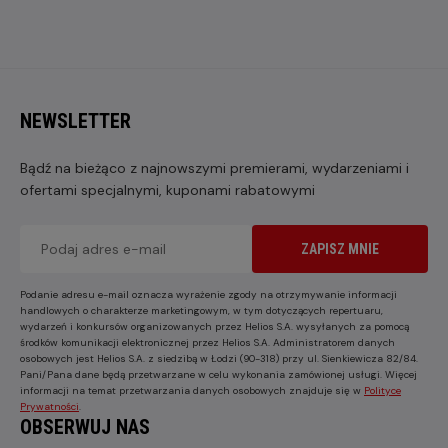
NEWSLETTER
Bądź na bieżąco z najnowszymi premierami, wydarzeniami i
ofertami specjalnymi, kuponami rabatowymi
ZAPISZ MNIE
Podanie adresu e-mail oznacza wyrażenie zgody na otrzymywanie informacji
handlowych o charakterze marketingowym, w tym dotyczących repertuaru,
wydarzeń i konkursów organizowanych przez Helios S.A. wysyłanych za pomocą
środków komunikacji elektronicznej przez Helios S.A. Administratorem danych
osobowych jest Helios S.A. z siedzibą w Łodzi (90-318) przy ul. Sienkiewicza 82/84.
Pani/Pana dane będą przetwarzane w celu wykonania zamówionej usługi. Więcej
informacji na temat przetwarzania danych osobowych znajduje się w
Polityce
Prywatności
.
OBSERWUJ NAS