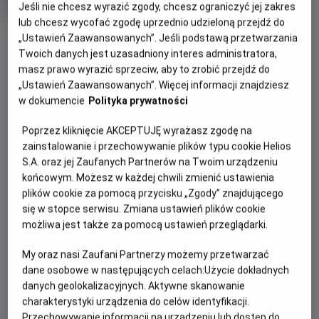
Jeśli nie chcesz wyrazić zgody, chcesz ograniczyć jej zakres
produkcji
lub chcesz wycofać zgodę uprzednio udzieloną przejdź do
OBSERWUJ
„Ustawień Zaawansowanych”. Jeśli podstawą przetwarzania
Twoich danych jest uzasadniony interes administratora,
masz prawo wyrazić sprzeciw, aby to zrobić przejdź do
WIĘCEJ SZCZEGÓŁÓW
PREMIERA
„Ustawień Zaawansowanych”. Więcej informacji znajdziesz
w dokumencie
Polityka prywatności
8 lipca 2023
REŻYSERIA
OPIS FILMU
Poprzez kliknięcie AKCEPTUJĘ wyrażasz zgodę na
Lasse Hallström
zainstalowanie i przechowywanie plików typu cookie Helios
Bullerbyn to maleńka wioska w Szwecji składająca się tylko
S.A. oraz jej Zaufanych Partnerów na Twoim urządzeniu
z trzech zagród. Mieszka tam sześcioro dzieci, które dzięki
końcowym. Możesz w każdej chwili zmienić ustawienia
swojej pomysłowości przeżywają na co dzień niesamowite
plików cookie za pomocą przycisku „Zgody” znajdującego
przygody i nigdy się nie nudzą. Każde z nich ma głowę
się w stopce serwisu. Zmiana ustawień plików cookie
pełną niezwykłych pomysłów na to, jak spędzić wakacje w
możliwa jest także za pomocą ustawień przeglądarki.
Bullerbyn – najmniejszej i najsłynniejszej wiosce na świecie.
My oraz nasi Zaufani Partnerzy możemy przetwarzać
Film jest ekranizacją powieści A. Lindgren o tym samym
dane osobowe w następujących celach:
Użycie dokładnych
tytule.
danych geolokalizacyjnych. Aktywne skanowanie
charakterystyki urządzenia do celów identyfikacji.
Przechowywanie informacji na urządzeniu lub dostęp do