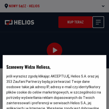
NOWY SĄCZ -
HELIOS
KUP TERAZ
Szanowny Widzu Heliosa,
jeśli wyrazisz zgodę klikając AKCEPTUJĘ, Helios S.A. oraz jej
DUBBING
WERSJA JĘZYKOWA UA
353
Zaufani Partnerzy będą przetwarzać Twoje dane
Enkanto: Svit Mahiyi - UA
osobowe takie jak adresy IP, adresy e-mail czy identyfikatory
plików cookie do celów marketingowych, w szczególności na
Oryginalny
Gatunek
Min
Encanto
Animowany / Przygodowy
potrzeby wyświetlania reklam dopasowanych do Twoich
tytuł
wie
Od 7 lat
Czas
Kraj
zainteresowań i preferencji w serwisach Helios S.A., jej
110 min
USA (2021)
trwania
i
7.2
aplikacjach i w Internecie. Wyrażenie zgody jest dobrowolne.