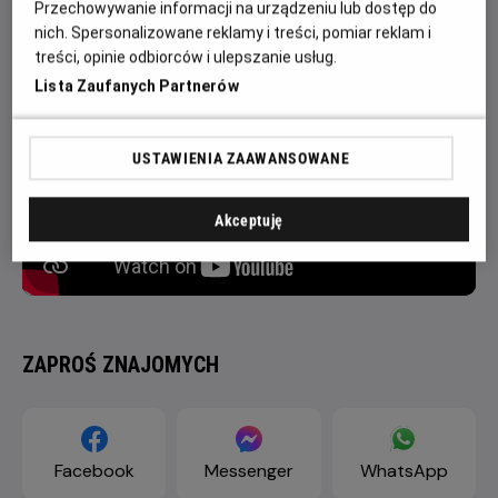
Przechowywanie informacji na urządzeniu lub dostęp do
порятунок містечка.
nich. Spersonalizowane reklamy i treści, pomiar reklam i
treści, opinie odbiorców i ulepszanie usług.
Lista Zaufanych Partnerów
USTAWIENIA ZAAWANSOWANE
Akceptuję
ZAPROŚ ZNAJOMYCH
Facebook
Messenger
WhatsApp