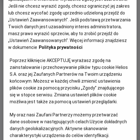
OCENA HELIOS
rok
Jeśli nie chcesz wyrazić zgody, chcesz ograniczyć jej zakres
produkcji
OBSERWUJ
lub chcesz wycofać zgodę uprzednio udzieloną przejdź do
„Ustawień Zaawansowanych”. Jeśli podstawą przetwarzania
Twoich danych jest uzasadniony interes administratora,
masz prawo wyrazić sprzeciw, aby to zrobić przejdź do
WIĘCEJ SZCZEGÓŁÓW
PREMIERA
„Ustawień Zaawansowanych”. Więcej informacji znajdziesz
26 listopada 2021
w dokumencie
Polityka prywatności
REŻYSERIA
SCENARIUSZ
OPIS FILMU
Байрон Говард, Чаріс
Чаріс Кастро Сміт, Джаред
Poprzez kliknięcie AKCEPTUJĘ wyrażasz zgodę na
Кастро Сміт, Джаред Буш
Буш
zainstalowanie i przechowywanie plików typu cookie Helios
Нова анімація «Енканто: Світ магії» від Walt Disney
S.A. oraz jej Zaufanych Partnerów na Twoim urządzeniu
Animation Studios розповідає історію про незвичайну
końcowym. Możesz w każdej chwili zmienić ustawienia
родину Мадриґаль. Вони живуть у чарівному будиночку,
plików cookie za pomocą przycisku „Zgody” znajdującego
захованому в горах Колумбії, у жвавому містечку під
się w stopce serwisu. Zmiana ustawień plików cookie
назвою Енканто. Магія Енканто благословила кожну
możliwa jest także za pomocą ustawień przeglądarki.
дитину в родині унікальним подарунком: від суперсили до
дару зцілення. Кожну дитину…окрім Мірабель. Однак, коли
My oraz nasi Zaufani Partnerzy możemy przetwarzać
дівчина з’ясовує, що магії Енканто загрожує небезпека,
dane osobowe w następujących celach:
Użycie dokładnych
Мірабель вирішує, що саме вона, єдина звичайна дитина
danych geolokalizacyjnych. Aktywne skanowanie
родини Мадриґаль, має стати останньою надією на
charakterystyki urządzenia do celów identyfikacji.