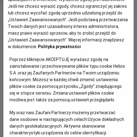
rok
Jeśli nie chcesz wyrazić zgody, chcesz ograniczyć jej zakres
produkcji
OBSERWUJ
lub chcesz wycofać zgodę uprzednio udzieloną przejdź do
„Ustawień Zaawansowanych”. Jeśli podstawą przetwarzania
Twoich danych jest uzasadniony interes administratora,
masz prawo wyrazić sprzeciw, aby to zrobić przejdź do
WIĘCEJ SZCZEGÓŁÓW
PREMIERA
„Ustawień Zaawansowanych”. Więcej informacji znajdziesz
27 października 2023
w dokumencie
Polityka prywatności
REŻYSERIA
SCENARIUSZ
OPIS FILMU
Emma Tammi
Emma Tammi, Scott
Poprzez kliknięcie AKCEPTUJĘ wyrażasz zgodę na
Cawthon, Seth Cuddeback
Producentem filmu „Pięć koszmarnych nocy” jest studio
zainstalowanie i przechowywanie plików typu cookie Helios
OBSADA
S.A. oraz jej Zaufanych Partnerów na Twoim urządzeniu
Blumhouse odpowiedzialne za takie tytuły jak: „M3GAN”,
końcowym. Możesz w każdej chwili zmienić ustawienia
Elizabeth Lail, Josh Hutcherson, Piper Rubio
„Czarny telefon” i „Niewidzialny człowiek” .
plików cookie za pomocą przycisku „Zgody” znajdującego
„Pięć koszmarnych nocy” to historia stróża nocnego, który
się w stopce serwisu. Zmiana ustawień plików cookie
możliwa jest także za pomocą ustawień przeglądarki.
rozpoczyna pracę w Freddy Fazbear's Pizza. Już pierwszej
nocy, zdaje sobie sprawę, że ta praca u Freddy'ego nie
My oraz nasi Zaufani Partnerzy możemy przetwarzać
będzie taka łatwa.
dane osobowe w następujących celach:
Użycie dokładnych
danych geolokalizacyjnych. Aktywne skanowanie
W filmie występują: Josh Hutcherson (“Igrzyska śmierci”),
charakterystyki urządzenia do celów identyfikacji.
Elizabeth Lail (serial “Ty”), Piper Rubio , Kat Conner Sterling