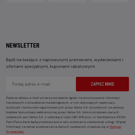
NEWSLETTER
Bądź na bieżąco z najnowszymi premierami, wydarzeniami i
ofertami specjalnymi, kuponami rabatowymi
ZAPISZ MNIE
Podanie adresu e-mail oznacza wyrażenie zgody na otrzymywanie informacji
handlowych o charakterze marketingowym, w tym dotyczących repertuaru,
wydarzeń i konkursów organizowanych przez Helios S.A. wysyłanych za pomocą
środków komunikacji elektronicznej przez Helios S.A. Administratorem danych
osobowych jest Helios S.A. z siedzibą w Łodzi (90-318) przy ul. Sienkiewicza 82/84.
Pani/Pana dane będą przetwarzane w celu wykonania zamówionej usługi. Więcej
informacji na temat przetwarzania danych osobowych znajduje się w
Polityce
Prywatności
.