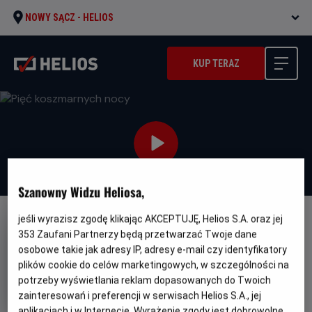
NOWY SĄCZ -
HELIOS
KUP TERAZ
Szanowny Widzu Heliosa,
jeśli wyrazisz zgodę klikając AKCEPTUJĘ, Helios S.A. oraz jej
NAPISY
353
Zaufani Partnerzy będą przetwarzać Twoje dane
Pięć koszmarnych nocy
osobowe takie jak adresy IP, adresy e-mail czy identyfikatory
plików cookie do celów marketingowych, w szczególności na
Oryginalny
Gatunek
Minimaln
Five Nights at Freddy's
Horror
Od 13
potrzeby wyświetlania reklam dopasowanych do Twoich
tytuł
wiek
lat
Czas
Kraj
110 min
USA (2023)
zainteresowań i preferencji w serwisach Helios S.A., jej
trwania
i
aplikacjach i w Internecie. Wyrażenie zgody jest dobrowolne.