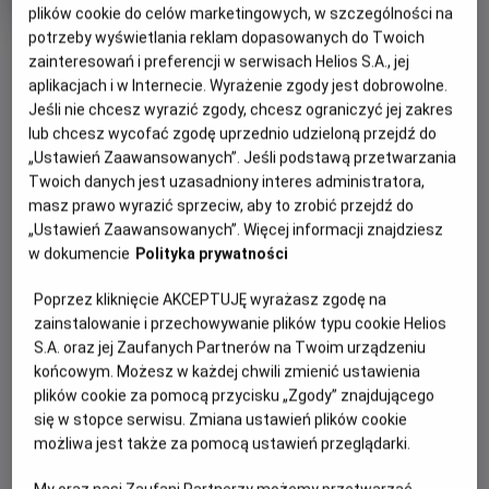
Czas
Kraj
wiek
145 min
USA (2026)
plików cookie do celów marketingowych, w szczególności na
trwania
i
8.3
OCENA HELIOS
potrzeby wyświetlania reklam dopasowanych do Twoich
rok
OBSERWUJ
produkcji
zainteresowań i preferencji w serwisach Helios S.A., jej
aplikacjach i w Internecie. Wyrażenie zgody jest dobrowolne.
Jeśli nie chcesz wyrazić zgody, chcesz ograniczyć jej zakres
WIĘCEJ SZCZEGÓŁÓW
PREMIERA
lub chcesz wycofać zgodę uprzednio udzieloną przejdź do
31 lipca 2026
„Ustawień Zaawansowanych”. Jeśli podstawą przetwarzania
REŻYSERIA
SCENARIUSZ
Twoich danych jest uzasadniony interes administratora,
GODZINY SEANSÓW
masz prawo wyrazić sprzeciw, aby to zrobić przejdź do
Destin Daniel Cretton
Chris McKenna, Erik
DZISIAJ, 10 SIERPNIA 2026
„Ustawień Zaawansowanych”. Więcej informacji znajdziesz
Sommers
w dokumencie
Polityka prywatności
DZISIAJ,
OBSADA
10
10:30
11:15
Zendaya, Tom Holland, Jon Bernthal, Sadie Sink, Mark Ruffalo,
SIERPNIA
Poprzez kliknięcie AKCEPTUJĘ wyrażasz zgodę na
2D, dubbing
2D, dubbing
Jacob Batalon, Tramell Tillman, Michael Mando
2026
zainstalowanie i przechowywanie plików typu cookie Helios
S.A. oraz jej Zaufanych Partnerów na Twoim urządzeniu
12:10
14:20
końcowym. Możesz w każdej chwili zmienić ustawienia
2D, dubbing
2D, napisy
plików cookie za pomocą przycisku „Zgody” znajdującego
się w stopce serwisu. Zmiana ustawień plików cookie
15:20
17:00
możliwa jest także za pomocą ustawień przeglądarki.
2D, dubbing
2D, dubbing