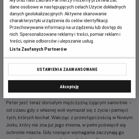
My oraz nasi Zaufani Partnerzy możemy przetwarzać
20:15
20:45
dane osobowe w następujących celach:
Użycie dokładnych
2D, napisy
2D, napisy
danych geolokalizacyjnych. Aktywne skanowanie
charakterystyki urządzenia do celów identyfikacji.
Przechowywanie informacji na urządzeniu lub dostęp do
POKAŻ KOLEJNE DNI
nich. Spersonalizowane reklamy i treści, pomiar reklam i
treści, opinie odbiorców i ulepszanie usług.
Lista Zaufanych Partnerów
OPIS FILMU
USTAWIENIA ZAAWANSOWANE
Po światowym sukcesie Spider-Man: Bez drogi do domu,
film Spider-Man: Brand New Day otwiera zupełnie nowy
Akceptuję
rozdział w życiu Petera Parkera i Spider-Mana.
Peter jest teraz dorosłym mężczyzną żyjącym samotnie –
od czasu gdy z własnej woli wymazał się z życia i pamięci
tych, których kochał. Walcząc z przestępczością w Nowym
Jorku, który nie zna już jego imienia, w pełni poświęcił się
ochronie miasta. Gdy rosnące wymagania zaczynają go