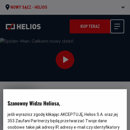
NOWY SĄCZ -
HELIOS
KUP TERAZ
DUBBING
NAPISY
Szanowny Widzu Heliosa,
Spider-Man. Całkiem nowy
dzień
jeśli wyrazisz zgodę klikając AKCEPTUJĘ, Helios S.A. oraz jej
Oryginalny
Gatunek
Spider-Man: Brand New Day
Fantasy /
353
Zaufani Partnerzy będą przetwarzać Twoje dane
tytuł
Minimalny
Przygodowy / Akcja
Od 13 lat
osobowe takie jak adresy IP, adresy e-mail czy identyfikatory