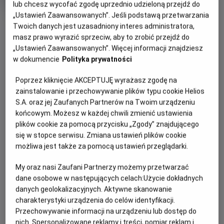
lub chcesz wycofać zgodę uprzednio udzieloną przejdź do
Oryginalny
Gatunek
Space Jam. 30th Anniversary
tytuł
Animowany / Komedia / Familijny /
„Ustawień Zaawansowanych”. Jeśli podstawą przetwarzania
OBSERWUJ
Minimalny
Sportowy
Od 8 lat
Twoich danych jest uzasadniony interes administratora,
Czas
wiek
98 min
masz prawo wyrazić sprzeciw, aby to zrobić przejdź do
trwania
„Ustawień Zaawansowanych”. Więcej informacji znajdziesz
WIĘCEJ SZCZEGÓŁÓW
REŻYSERIA
SCENARIUSZ
w dokumencie
Polityka prywatności
OPIS WYDARZENIA
Joe Pytka
Leo Benvenuti, Steve
Poprzez kliknięcie AKCEPTUJĘ wyrażasz zgodę na
Rudnick, Timothy Harris
zainstalowanie i przechowywanie plików typu cookie Helios
OBSADA
Bohaterowie kreskówek Looney Tunes z Królikiem Bugsem
S.A. oraz jej Zaufanych Partnerów na Twoim urządzeniu
na czele porywają Michaela Jordana, by ten pomógł im
Michael Jordan, Wayne Knight, Theresa Randle
końcowym. Możesz w każdej chwili zmienić ustawienia
wygrać ważny mecz koszykówki.
plików cookie za pomocą przycisku „Zgody” znajdującego
się w stopce serwisu. Zmiana ustawień plików cookie
możliwa jest także za pomocą ustawień przeglądarki.
My oraz nasi Zaufani Partnerzy możemy przetwarzać
dane osobowe w następujących celach:
Użycie dokładnych
danych geolokalizacyjnych. Aktywne skanowanie
charakterystyki urządzenia do celów identyfikacji.
Przechowywanie informacji na urządzeniu lub dostęp do
nich. Spersonalizowane reklamy i treści, pomiar reklam i