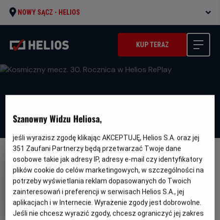
NOWY SĄCZ -
HELIOS
KUP TERAZ
Szanowny Widzu Heliosa,
jeśli wyrazisz zgodę klikając AKCEPTUJĘ, Helios S.A. oraz jej
351
Zaufani Partnerzy będą przetwarzać Twoje dane
osobowe takie jak adresy IP, adresy e-mail czy identyfikatory
plików cookie do celów marketingowych, w szczególności na
potrzeby wyświetlania reklam dopasowanych do Twoich
zainteresowań i preferencji w serwisach Helios S.A., jej
Kosmiczny mecz. 30. Rocznica
aplikacjach i w Internecie. Wyrażenie zgody jest dobrowolne.
w Helios RePlay
Jeśli nie chcesz wyrazić zgody, chcesz ograniczyć jej zakres