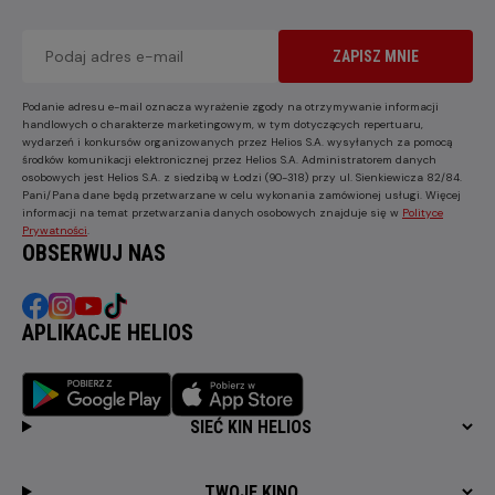
ZAPISZ MNIE
Podanie adresu e-mail oznacza wyrażenie zgody na otrzymywanie informacji
handlowych o charakterze marketingowym, w tym dotyczących repertuaru,
wydarzeń i konkursów organizowanych przez Helios S.A. wysyłanych za pomocą
środków komunikacji elektronicznej przez Helios S.A. Administratorem danych
osobowych jest Helios S.A. z siedzibą w Łodzi (90-318) przy ul. Sienkiewicza 82/84.
Pani/Pana dane będą przetwarzane w celu wykonania zamówionej usługi. Więcej
informacji na temat przetwarzania danych osobowych znajduje się w
Polityce
Prywatności
.
OBSERWUJ NAS
APLIKACJE HELIOS
SIEĆ KIN HELIOS
TWOJE KINO