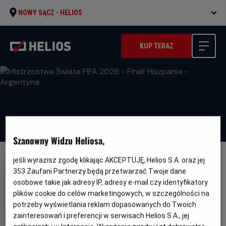
NOWY SĄCZ -
HELIOS
KUP TERAZ
Szanowny Widzu Heliosa,
jeśli wyrazisz zgodę klikając AKCEPTUJĘ, Helios S.A. oraz jej
353
Zaufani Partnerzy będą przetwarzać Twoje dane
osobowe takie jak adresy IP, adresy e-mail czy identyfikatory
plików cookie do celów marketingowych, w szczególności na
Mistrzostwa Świata FIFA 2026 -
potrzeby wyświetlania reklam dopasowanych do Twoich
Finał: Hiszpania - Argentyna
zainteresowań i preferencji w serwisach Helios S.A., jej