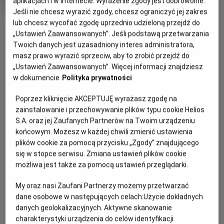
aplikacjach i w Internecie. Wyrażenie zgody jest dobrowolne.
Oryginalny
Gatun
Mistrzostwa Świata FIFA 2026 - Finał
Jeśli nie chcesz wyrazić zgody, chcesz ograniczyć jej zakres
tytuł
Sportowy
OBSERWUJ
lub chcesz wycofać zgodę uprzednio udzieloną przejdź do
Czas
240 min
trwania
„Ustawień Zaawansowanych”. Jeśli podstawą przetwarzania
Twoich danych jest uzasadniony interes administratora,
OPIS WYDARZENIA
masz prawo wyrazić sprzeciw, aby to zrobić przejdź do
„Ustawień Zaawansowanych”. Więcej informacji znajdziesz
Czas na najważniejszy mecz turnieju, który z
w dokumencie
Polityka prywatności
pewnością zapadnie wielu kibicom w pamięci. Europa
vs Ameryka. Hiszpania kontra Argentyna.
Poprzez kliknięcie AKCEPTUJĘ wyrażasz zgodę na
zainstalowanie i przechowywanie plików typu cookie Helios
Która reprezentacja sięgnie po najcenniejsze trofeum
S.A. oraz jej Zaufanych Partnerów na Twoim urządzeniu
okaże się już w najbliższą niedzielę.
końcowym. Możesz w każdej chwili zmienić ustawienia
plików cookie za pomocą przycisku „Zgody” znajdującego
Najlepsze mecze wymagają najlepszej oprawy dlatego
się w stopce serwisu. Zmiana ustawień plików cookie
obejrzyj ten pojedynek na wielkim kinowym ekranie,
możliwa jest także za pomocą ustawień przeglądarki.
wygodnym fotelu i w towarzystwie innych kibiców.
My oraz nasi Zaufani Partnerzy możemy przetwarzać
dane osobowe w następujących celach:
Użycie dokładnych
danych geolokalizacyjnych. Aktywne skanowanie
CENNIK
charakterystyki urządzenia do celów identyfikacji.