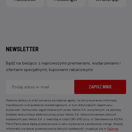
NEWSLETTER
Bądź na bieżąco z najnowszymi premierami, wydarzeniami i
ofertami specjalnymi, kuponami rabatowymi
ZAPISZ MNIE
Podanie adresu e-mail oznacza wyrażenie zgody na otrzymywanie informacji
handlowych o charakterze marketingowym, w tym dotyczących repertuaru,
wydarzeń i konkursów organizowanych przez Helios S.A. wysyłanych za pomocą
środków komunikacji elektronicznej przez Helios S.A. Administratorem danych
osobowych jest Helios S.A. z siedzibą w Łodzi (90-318) przy ul. Sienkiewicza 82/84.
Pani/Pana dane będą przetwarzane w celu wykonania zamówionej usługi. Więcej
informacji na temat przetwarzania danych osobowych znajduje się w
Polityce