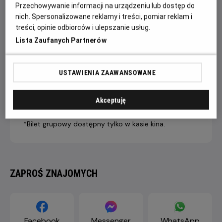
Przechowywanie informacji na urządzeniu lub dostęp do
nich. Spersonalizowane reklamy i treści, pomiar reklam i
treści, opinie odbiorców i ulepszanie usług.
7 dni +
4-6 dni
1-3 dni
Lista Zaufanych Partnerów
do seansu
do seansu
do seansu
LIVE STREAM
43,90 ZŁ
46,90 ZŁ
49,90 ZŁ
PREMIUM
USTAWIENIA ZAAWANSOWANE
Dopłata internetowa 1,50 zł/1 bilet
Akceptuję
*Bilet grupowy dostępny tylko w kasie kina.
ZAPROŚ ZNAJOMYCH
Facebook
Messenger
WhatsApp