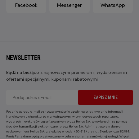
Facebook
Messenger
WhatsApp
NEWSLETTER
Bądź na bieżąco z najnowszymi premierami, wydarzeniami i
ofertami specjalnymi, kuponami rabatowymi
ZAPISZ MNIE
Podanie adresu e-mail oznacza wyrażenie zgody na otrzymywanie informacji
handlowych o charakterze marketingowym, w tym dotyczących repertuaru,
wydarzeń i konkursów organizowanych przez Helios S.A. wysyłanych za pomocą
środków komunikacji elektronicznej przez Helios S.A. Administratorem danych
osobowych jest Helios S.A. z siedzibą w Łodzi (90-318) przy ul. Sienkiewicza 82/84.
Pani/Pana dane będą przetwarzane w celu wykonania zamówionej usługi. Więcej