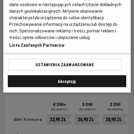
dane osobowe w następujących celach:
Użycie dokładnych
zostaje sprowadzony na ziemię. Głównie za sprawą
danych geolokalizacyjnych. Aktywne skanowanie
obecnego na planie tajemniczego doktora Manssoura,
charakterystyki urządzenia do celów identyfikacji.
który sprawuje pieczę nad produkcją i jej odpowiednim,
Przechowywanie informacji na urządzeniu lub dostęp do
propagandowym tonem.
nich. Spersonalizowane reklamy i treści, pomiar reklam i
treści, opinie odbiorców i ulepszanie usług.
Sytuację dodatkowo komplikuje romans, w jaki Fahmy wdaje
Lista Zaufanych Partnerów
się z żoną jednego z wysoko postawionych generałów. To
moment, w którym fikcja i rzeczywistość zaczynają się
niebezpiecznie przenikać.
USTAWIENIA ZAAWANSOWANE
Akceptuję
CENNIK
4 DNI+
3 DNI
2 DNI
do seansu
do seansu
do seansu
22,90 ZŁ
26,90 ZŁ
28,90 ZŁ
Bilet Konesera