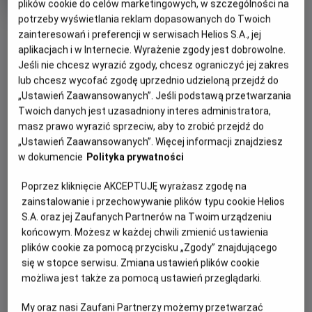
tytuł
wiek
lat
plików cookie do celów marketingowych, w szczególności na
Czas
139 min
potrzeby wyświetlania reklam dopasowanych do Twoich
trwania
OBSERWUJ
zainteresowań i preferencji w serwisach Helios S.A., jej
aplikacjach i w Internecie. Wyrażenie zgody jest dobrowolne.
Jeśli nie chcesz wyrazić zgody, chcesz ograniczyć jej zakres
WIĘCEJ SZCZEGÓŁÓW
REŻYSERIA
SCENARIUSZ
lub chcesz wycofać zgodę uprzednio udzieloną przejdź do
OPIS WYDARZENIA
„Ustawień Zaawansowanych”. Jeśli podstawą przetwarzania
Tarik Saleh
Tarik Saleh
Twoich danych jest uzasadniony interes administratora,
OBSADA
masz prawo wyrazić sprzeciw, aby to zrobić przejdź do
George Fahmy (w tej roli Fares Fares) to największa
Fares Fares, Lyna Khoudri, Cherien Dabis
„Ustawień Zaawansowanych”. Więcej informacji znajdziesz
gwiazda egipskiego kina. Zwany jest “faraonem ekranu”.
w dokumencie
Polityka prywatności
Zwraca na niego uwagę sam prezydent Egiptu Abd al-
Fattah as Sisi, który życzy sobie, aby gwiazdor zagrał
Poprzez kliknięcie AKCEPTUJĘ wyrażasz zgodę na
główną rolę w filmie biograficznym, gloryfikującym
zainstalowanie i przechowywanie plików typu cookie Helios
prezydenta. Okazuje się, że jest to propozycja nie do
S.A. oraz jej Zaufanych Partnerów na Twoim urządzeniu
odrzucenia – władza szantażem wymusza na aktorze jej
końcowym. Możesz w każdej chwili zmienić ustawienia
przyjęcie.
plików cookie za pomocą przycisku „Zgody” znajdującego
się w stopce serwisu. Zmiana ustawień plików cookie
Początkowo, jak przystało na gwiazdę, bohater liczy na to,
możliwa jest także za pomocą ustawień przeglądarki.
że będzie miał sporo do powiedzenia, zarówno w sprawie
My oraz nasi Zaufani Partnerzy możemy przetwarzać
swojej roli, jak i kształtu całego filmu. Szybko jednak