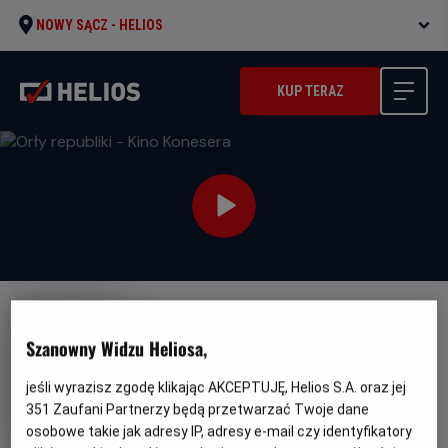
NOWY SĄCZ -
HELIOS
KUP TERAZ
Szanowny Widzu Heliosa,
jeśli wyrazisz zgodę klikając AKCEPTUJĘ, Helios S.A. oraz jej
Orły republiki - Kino Konesera
351
Zaufani Partnerzy będą przetwarzać Twoje dane
osobowe takie jak adresy IP, adresy e-mail czy identyfikatory
Oryginalny
Gatunek
Minimaln
Eagles of the Republic
Thriller
Od 15