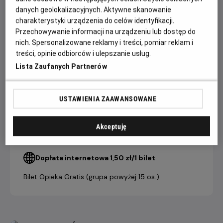
nawzajem. Ta niezwykła podróż stanie się dla nich drogą ku
danych geolokalizacyjnych. Aktywne skanowanie
wolności, miłości i nowemu początkowi.
charakterystyki urządzenia do celów identyfikacji.
Przechowywanie informacji na urządzeniu lub dostęp do
nich. Spersonalizowane reklamy i treści, pomiar reklam i
CENNIK
treści, opinie odbiorców i ulepszanie usług.
Lista Zaufanych Partnerów
bilet
grupowy
USTAWIENIA ZAAWANSOWANE
bilet
(powyżej 15
indywidualny
osób)
Akceptuję
21,90 ZŁ
19,90 ZŁ
Salon Kultury Helios
Dopłata internetowa 1,50 zł/1 bilet
Bilet Opieka Gratis (grupa powyżej 15 os.)