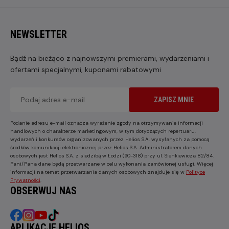
NEWSLETTER
Bądź na bieżąco z najnowszymi premierami, wydarzeniami i
ofertami specjalnymi, kuponami rabatowymi
ZAPISZ MNIE
Podanie adresu e-mail oznacza wyrażenie zgody na otrzymywanie informacji
handlowych o charakterze marketingowym, w tym dotyczących repertuaru,
wydarzeń i konkursów organizowanych przez Helios S.A. wysyłanych za pomocą
środków komunikacji elektronicznej przez Helios S.A. Administratorem danych
osobowych jest Helios S.A. z siedzibą w Łodzi (90-318) przy ul. Sienkiewicza 82/84.
Pani/Pana dane będą przetwarzane w celu wykonania zamówionej usługi. Więcej
informacji na temat przetwarzania danych osobowych znajduje się w
Polityce
Prywatności
.
OBSERWUJ NAS
APLIKACJE HELIOS