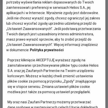
potrzeby wyświetlania reklam dopasowanych do Twoich
Oryginalny
Gatunek
Minimalny
The Salt Path
Dramat
Od 15 lat
tytuł
Czas
wiek
146 min
zainteresowań i preferencji w serwisach Helios S.A., jej
OBSERWUJ
trwania
6.7
aplikacjach i w Internecie. Wyrażenie zgody jest dobrowolne.
OCENA HELIOS
Jeśli nie chcesz wyrazić zgody, chcesz ograniczyć jej zakres
lub chcesz wycofać zgodę uprzednio udzieloną przejdź do
WIĘCEJ SZCZEGÓŁÓW
REŻYSERIA
SCENARIUSZ
„Ustawień Zaawansowanych”. Jeśli podstawą przetwarzania
OPIS WYDARZENIA
Twoich danych jest uzasadniony interes administratora,
Marianne Elliott
Rebecca Lenkiewicz, Raynor
masz prawo wyrazić sprzeciw, aby to zrobić przejdź do
Winn
„Ustawień Zaawansowanych”. Więcej informacji znajdziesz
OBSADA
Raynor (Gillian Anderson) i Moth (Jason Isaacs),
w dokumencie
Polityka prywatności
małżeństwo z wieloletnim stażem, w jednej chwili tracą
Jason Isaacs, Gillian Anderson, Denis Lill
niemal wszystko – dom, bezpieczeństwo, dotychczasowe
Poprzez kliknięcie AKCEPTUJĘ wyrażasz zgodę na
życie. Zamiast się poddać, robią coś, co dla wielu byłoby
zainstalowanie i przechowywanie plików typu cookie Helios
szaleństwem: wyruszają w pieszą wędrówkę – ponad
S.A. oraz jej Zaufanych Partnerów na Twoim urządzeniu
tysiąc kilometrów wzdłuż dzikiego, angielskiego wybrzeża.
końcowym. Możesz w każdej chwili zmienić ustawienia
Z pustym kontem bankowym, namiotem i garścią
plików cookie za pomocą przycisku „Zgody” znajdującego
najpotrzebniejszych rzeczy idą przed siebie, krok za
się w stopce serwisu. Zmiana ustawień plików cookie
krokiem, szukając ukojenia w wietrze, ciszy i otaczającej ich
możliwa jest także za pomocą ustawień przeglądarki.
przyrodzie. Wkrótce odkryją, że mimo przeszkód, które los
My oraz nasi Zaufani Partnerzy możemy przetwarzać
rzucił im pod nogi, wciąż mają najważniejsze – siebie
dane osobowe w następujących celach:
Użycie dokładnych